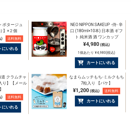
ン ポタージュ
NEO NIPPON SAKEUP -侍- 辛
り】×２個
口 (180ml×10本) 日本酒 ギフ
ト 純米酒 酒 ワンカップ
)
送料無料
¥4,980
(税込)
トにいれる
1個あたり ¥4,980(税込)
カートにいれる
道 クラムチャ
なまらムッチもち-ミルクもち
食入り】【メール
7粒入り 【パケ】
】
¥1,200
(税込)
送料無料
)
送料無料
カートにいれる
トにいれる