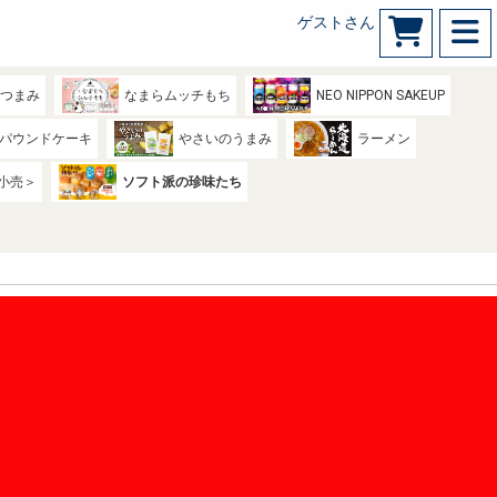
ゲストさん
のつまみ
なまらムッチもち
NEO NIPPON SAKEUP
パウンドケーキ
やさいのうまみ
ラーメン
小売＞
ソフト派の珍味たち