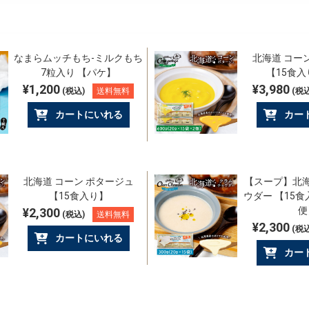
なまらムッチもち-ミルクもち
北海道 コー
7粒入り 【パケ】
【15食入
¥1,200
¥3,980
(税込)
送料無料
(税込
カートにいれる
カー
北海道 コーン ポタージュ
【スープ】北海
【15食入り】
ウダー 【15
便
¥2,300
(税込)
送料無料
¥2,300
(税込
カートにいれる
カー