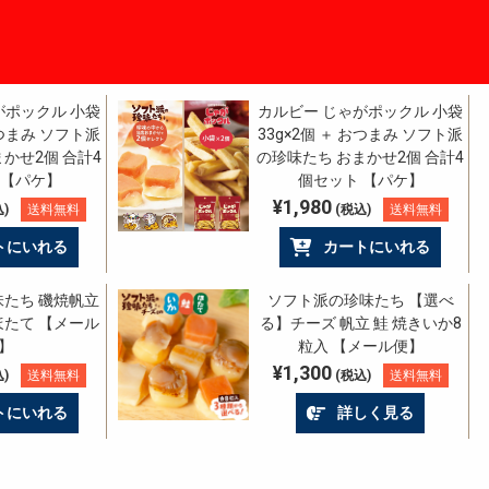
がポックル 小袋
カルビー じゃがポックル 小袋
おつまみ ソフト派
33g×2個 ＋ おつまみ ソフト派
かせ2個 合計4
の珍味たち おまかせ2個 合計4
 【パケ】
個セット 【パケ】
¥1,980
)
送料無料
(税込)
送料無料
トにいれる
カートにいれる
たち 磯焼帆立
ソフト派の珍味たち 【選べ
ほたて 【メール
る】チーズ 帆立 鮭 焼きいか8
】
粒入 【メール便】
¥1,300
)
送料無料
(税込)
送料無料
トにいれる
詳しく見る