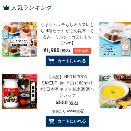
人気ランキング
なまらムッチもち＆カヌレも
ち-4種セット がごめ昆布・く
るみ・ミルク・カヌレもち
【パケ】
¥1,980
(税込)
送料無料
カートにいれる
【単品】 NEO NIPPON
SAKEUP -侍- 辛口 (180ml×1
本) 日本酒 ギフト 純米酒 酒 ワ
ンカップ
¥550
(税込)
1個あたり ¥550(税込)
カートにいれる