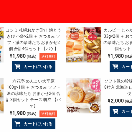
ヨシミ 札幌おかきOh！焼とう
カルビー じゃ
きび 小袋×2個 ＋ おつまみ ソ
33g×2個 ＋ 
フト派の珍味たち おまかせ2
の珍味たち おま
個 合計4個セット 【パケ】
個セット
¥1,980
¥1,980
(税込)
送料無料
(税込
カートにいれる
カー
六花亭 めんこい大平原
ソフト派の珍味
100g×1個 ＋ おつまみ ソフト
8粒入 北海道 
派の珍味たち おまかせ2個 合
便
計3個セット チーズ 帆立 【パ
¥2,000
(税込
ケ】
カー
¥1,980
(税込)
送料無料
カートにいれる