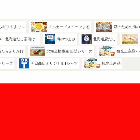
らギフトまで～
メルカードスイーツまる
酒のための海
み（北海道だし茶漬け）
海のつまみ
北海道恋だし
道たらふりかけ
北海道根室産 缶詰シリーズ
観光土産品＜
シリーズ
岡田商店オリジナルTシャツ
観光土産品
ソフト派の珍味たち
フト派の珍味たち