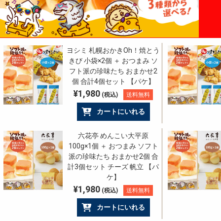
ヨシミ 札幌おかきOh！焼とう
きび 小袋×2個 ＋ おつまみ ソ
フト派の珍味たち おまかせ2
個 合計4個セット 【パケ】
¥1,980
(税込)
送料無料
カートにいれる
六花亭 めんこい大平原
100g×1個 ＋ おつまみ ソフト
派の珍味たち おまかせ2個 合
計3個セット チーズ 帆立 【パ
ケ】
¥1,980
(税込)
送料無料
カートにいれる