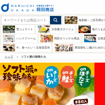
海産物～ご自宅用か
雪ジェラート
大容量ポタージュ
海のうま
ハンドクリーム
岡田オリジナル商品
北海
今、食べたい！北海道昆布
満員御礼-ご飯のための
トップ
ソフト派の珍味たち
ソ