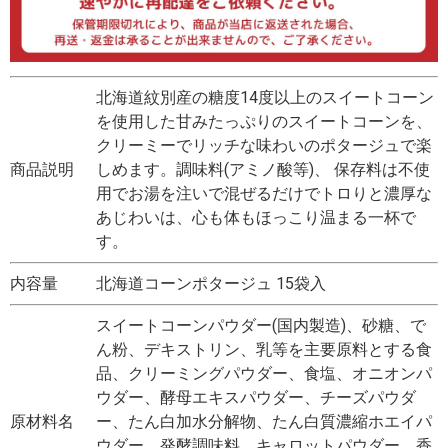
北海道紋別産の糖度14度以上のスイートコーン
を使用した甘みたっぷりのスイートコーンを、
クリーミーでリッチな味わいのポタージュで楽
商品説明
しめます。調味料(アミノ酸等)、 保存料は不使
用でお湯を注いで混ぜるだけでトロりと濃厚な
あじわいは、心も体もほっこり温まる一杯で
す。
内容量
北海道コーンポタージュ 15袋入
スイートコーンパウダー(国内製造)、砂糖、で
ん粉、デキストリン、乳等を主要原料とする食
品、クリーミングパウダー、食塩、オニオンパ
ウダー、酵母エキスパウダー、チーズパウダ
原材料名
ー、たん白加水分解物、たん白質濃縮ホエイパ
ウダー、発酵調味料、キャロットパウダー、香