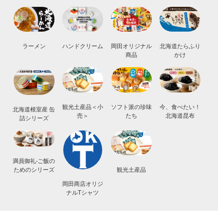
ラーメン
ハンドクリーム
岡田オリジナル
北海道たらふり
商品
かけ
観光土産品＜小
ソフト派の珍味
今、食べたい！
北海道根室産 缶
売＞
たち
北海道昆布
詰シリーズ
満員御礼-ご飯の
観光土産品
ためのシリーズ
岡田商店オリジ
ナルTシャツ