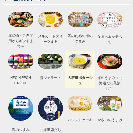
海産物～ご自宅
酒のための海の
メルカードスイ
なまらムッチも
用からギフトま
つまみ
ーツまる
ち
で～
NEO NIPPON
雪ジェラート
大容量ポタージ
海のうまみ（北
SAKEUP
ュ
海道だし茶漬
け）
パウンドケーキ
やさいのうまみ
北海道恋だし
海のつまみ