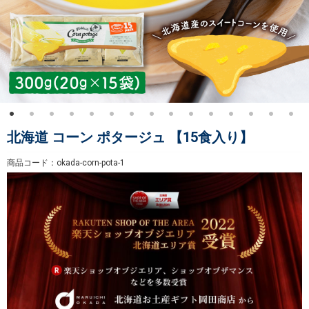
北海道 コーン ポタージュ 【15食入り】
商品コード：okada-corn-pota-1