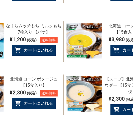
なまらムッチもち-ミルクもち
北海道 コー
7粒入り 【パケ】
【15食入
¥1,200
¥3,980
(税込)
送料無料
(税込
カートにいれる
カー
北海道 コーン ポタージュ
【スープ】北海
【15食入り】
ウダー 【15
便
¥2,300
(税込)
送料無料
¥2,300
(税込
カートにいれる
カー