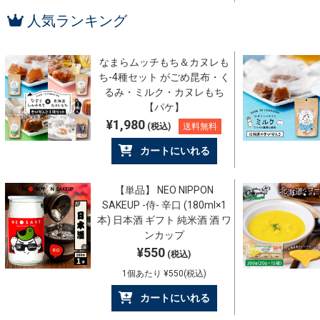
人気ランキング
なまらムッチもち＆カヌレも
ち-4種セット がごめ昆布・く
るみ・ミルク・カヌレもち
【パケ】
¥1,980
(税込)
送料無料
カートにいれる
【単品】 NEO NIPPON
SAKEUP -侍- 辛口 (180ml×1
本) 日本酒 ギフト 純米酒 酒 ワ
ンカップ
¥550
(税込)
1個あたり ¥550(税込)
カートにいれる