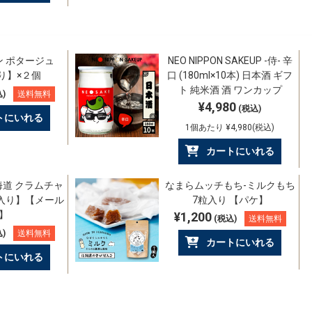
ン ポタージュ
NEO NIPPON SAKEUP -侍- 辛
り】×２個
口 (180ml×10本) 日本酒 ギフ
ト 純米酒 酒 ワンカップ
)
送料無料
¥4,980
(税込)
トにいれる
1個あたり ¥4,980(税込)
カートにいれる
道 クラムチャ
なまらムッチもち-ミルクもち
食入り】【メール
7粒入り 【パケ】
】
¥1,200
(税込)
送料無料
)
送料無料
カートにいれる
トにいれる