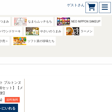
ゲストさん
のつまみ
なまらムッチもち
NEO NIPPON SAKEUP
パウンドケーキ
やさいのうまみ
ラーメン
小売＞
ソフト派の珍味たち
ト ブルトンヌ
0個セット】【メ
便】
)
送料無料
トにいれる