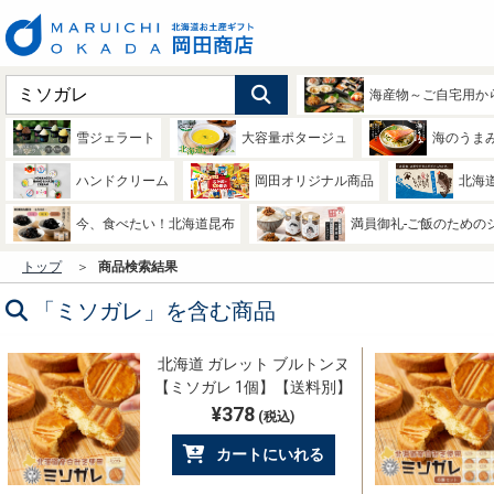
海産物～ご自宅用か
雪ジェラート
大容量ポタージュ
海のうま
ハンドクリーム
岡田オリジナル商品
北海
今、食べたい！北海道昆布
満員御礼-ご飯のための
トップ
商品検索結果
「ミソガレ」を含む商品
北海道 ガレット ブルトンヌ
【ミソガレ 1個】【送料別】
¥378
(税込)
カートにいれる