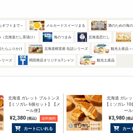
らギフトまで～
メルカードスイーツまる
酒のための海
み（北海道だし茶漬け）
海のつまみ
北海道恋だし
道たらふりかけ
北海道根室産 缶詰シリーズ
観光土産品＜
シリーズ
岡田商店オリジナルTシャツ
観光土産品
北海道 ガレット ブルトンヌ
北海道 ガレッ
【ミソガレ 6個セット】【メ
【ミソガレ 1
ール便】
ール
¥2,380
¥3,980
(税込)
送料無料
(税込
カートにいれる
カー