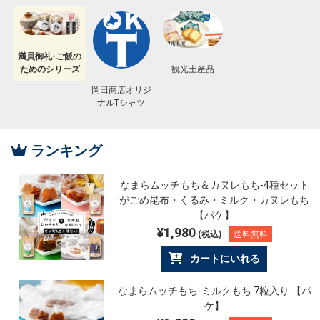
満員御礼-ご飯の
観光土産品
ためのシリーズ
岡田商店オリジ
ナルTシャツ
ランキング
なまらムッチもち＆カヌレもち-4種セット
がごめ昆布・くるみ・ミルク・カヌレもち
【パケ】
¥1,980
(税込)
送料無料
カートにいれる
なまらムッチもち-ミルクもち 7粒入り 【パ
ケ】