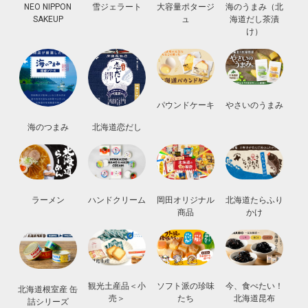
NEO NIPPON
雪ジェラート
大容量ポタージ
海のうまみ（北
SAKEUP
ュ
海道だし茶漬
け）
パウンドケーキ
やさいのうまみ
北海道恋だし
海のつまみ
ラーメン
ハンドクリーム
岡田オリジナル
北海道たらふり
商品
かけ
観光土産品＜小
ソフト派の珍味
今、食べたい！
北海道根室産 缶
売＞
たち
北海道昆布
詰シリーズ