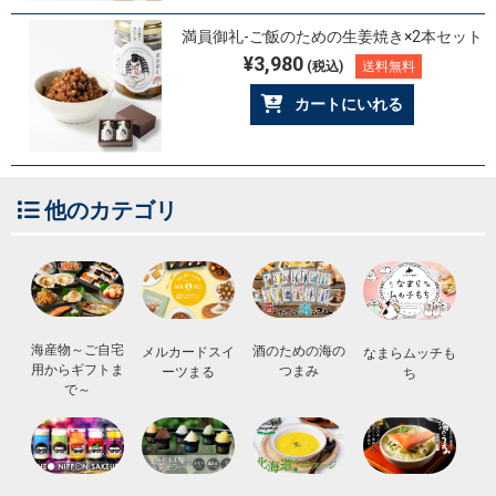
満員御礼-ご飯のための生姜焼き×2本セット
¥3,980
(税込)
送料無料
カートにいれる
他のカテゴリ
海産物～ご自宅
酒のための海の
メルカードスイ
なまらムッチも
用からギフトま
つまみ
ーツまる
ち
で～