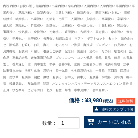
内祝 内祝い お祝い返し 結婚内祝い 出産内祝い 命名内祝い 入園内祝い 入学内祝い 卒園内祝い 卒
業内祝い 就職内祝い 新築内祝い 引越し内祝い 快気内祝い 開店内祝い お祝い 御祝
結婚式 結婚祝い 出産祝い 初節句 七五三 入園祝い 入学祝い 卒園祝い 卒業祝い
成人式 就職祝い 昇進祝い 新築祝い 上棟祝い 引っ越し祝い 引越し祝い 開店祝い
退職祝い 快気祝い 全快祝い 初老祝い 還暦祝い 古稀祝い 喜寿祝い 傘寿祝い 米寿
祝い 卒寿祝い 白寿祝い 長寿祝い 結婚記念日 ギフト ギフトセット セット 詰め合わ
せ 贈答品 お返し お礼 御礼 ごあいさつ ご挨拶 御挨拶 プレゼント お見舞い お
見舞御礼 お餞別 引越し 引越しご挨拶 記念日 誕生日 父の日 母の日 敬老の日 記
念品 卒業記念品 定年退職記念品 ゴルフコンペ コンペ景品 景品 賞品 粗品 お香典
返し 香典返し 志 満中陰志 弔事 会葬御礼 法要 法要引き出物 法要引出物 法事
法事引き出物 法事引出物 忌明け 四十九日 七七日忌明け志 一周忌 三回忌 回忌法
要 偲び草 粗供養 初盆 供物 お供え お中元 御中元 お歳暮 御歳暮 お年賀 御年
賀 残暑見舞い 年始挨拶 話題 バレンタイン ホワイトデー クリスマス ハロウィン 節分 旧
正月 ひな祭り こどもの日 七夕 お盆 帰省 寒中見舞い 暑中見舞い
価格：
¥3,980
(税込)
送料無料
獲得
スタンプ
：1個
カートにいれる
数量：