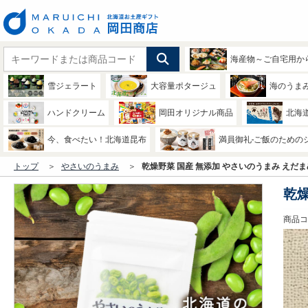
海産物～ご自宅用か
雪ジェラート
大容量ポタージュ
海のうま
ハンドクリーム
岡田オリジナル商品
北海
今、食べたい！北海道昆布
満員御礼-ご飯のための
トップ
やさいのうまみ
乾燥野菜 国産 無添加 やさいのうまみ えだ
乾燥
商品コー