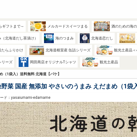
らギフトまで～
メルカードスイーツまる
酒のための海
み（北海道だし茶漬け）
海のつまみ
北海道恋だし
道たらふりかけ
北海道根室産 缶詰シリーズ
観光土産品＜
シリーズ
岡田商店オリジナルTシャツ
観光土産品
まめ（1袋入）送料無料 北海道【パケ】
野菜 国産 無添加 やさいのうまみ えだまめ（1
ド：yasaiumami-edamame