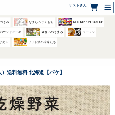
ゲストさん
のつまみ
なまらムッチもち
NEO NIPPON SAKEUP
パウンドケーキ
やさいのうまみ
ラーメン
小売＞
ソフト派の珍味たち
袋入）送料無料 北海道【パケ】