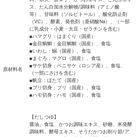
ス、たん白加水分解物/調味料（アミノ酸
等）、甘味料（ソルビトール）、酸化防止剤
（V.C）、酵素、発色剤（亜硝酸Na）、（一部
に乳成分・小麦・大豆・ゼラチンを含む）
■ハマグリ：はまぐり（国産）
■金目鯛鯛：金目鯛鯛（国産）、食塩
■いわし：鰯（国産）、食塩
■まぐろ：マグロ（国産）、食塩
■サケ切身：ベニサケ（ロシア産）、食塩、
原材料名
（一部にさけを含む）
■帆立：ほたて（国産）
■ブリ切身：ブリ（国産）、食塩
■ハモ切身：ハモ（国産）、食塩
【だしつゆ】
醤油、食塩、かつお調味エキス、砂糖、米発酵
調味料、酵母エキス、そうだかつお削り節/ア