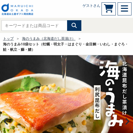
ゲストさん
トップ
海のうまみ（北海道だし茶漬け）
海のうまみ10袋セット（牡蠣・明太子・はまぐり・金目鯛・いわし・まぐろ・
鮭・帆立・鰤・鱧）