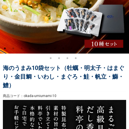
海のうまみ10袋セット（牡蠣・明太子・はまぐ
り・金目鯛・いわし・まぐろ・鮭・帆立・鰤・
鱧）
商品コード：okada-umiumami-10