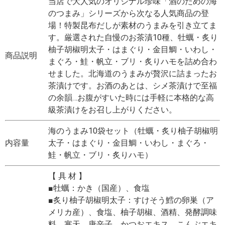
当店で大人気のオリジナル珍味「酒のための海
のつまみ」シリーズから次なる人気商品の登
場！特製昆布だしが素材のうまみを引き立てま
す。厳選された自慢のお茶漬10種、牡蠣・炙り
柚子胡椒明太子・はまぐり・金目鯛・いわし・
商品説明
まぐろ・鮭・帆立・ブリ・炙りハモを詰め合わ
せました。北海道のうまみが贅沢に詰まったお
茶漬けです。お酒のあとは、シメ茶漬けで至福
の余韻…お腹がすいた時には手軽に本格的な高
級茶漬けをお召し上がりください。
海のうまみ10袋セット（牡蠣・炙り柚子胡椒明
内容量
太子・はまぐり・金目鯛・いわし・まぐろ・
鮭・帆立・ブリ・炙りハモ）
【 具 材 】
■牡蠣：かき（国産）、食塩
■炙り柚子胡椒明太子：すけそう鱈の卵巣（ア
メリカ産）、食塩、柚子胡椒、酒精、発酵調味
料、寒天、唐辛子、かつおエキス、こんぶエキ