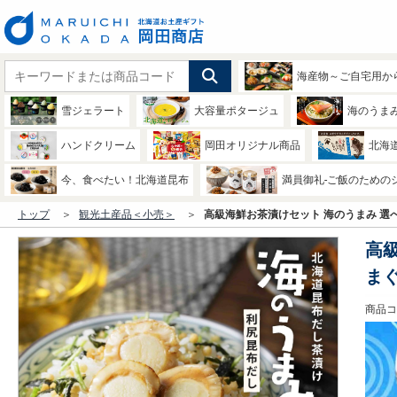
海産物～ご自宅用か
雪ジェラート
大容量ポタージュ
海のうま
ハンドクリーム
岡田オリジナル商品
北海
今、食べたい！北海道昆布
満員御礼-ご飯のための
トップ
観光土産品＜小売＞
高級海鮮お茶漬けセット 海のうまみ 選
高
まぐ
商品コー