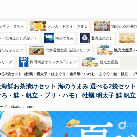
らギフトまで～
メルカードスイーツまる
酒のための海
み（北海道だし茶漬け）
海のつまみ
北海道恋だし
道たらふりかけ
北海道根室産 缶詰シリーズ
観光土産品＜
シリーズ
岡田商店オリジナルTシャツ
観光土産品
べる2袋セット（牡蠣・明太子・はまぐり・金目鯛・いわし・まぐろ・鮭・帆立・ブリ・
級海鮮お茶漬けセット 海のうまみ 選べる2袋セッ
ろ・鮭・帆立・ブリ・ハモ） 牡蠣 明太子 鮭 帆立
ド：okada-umami