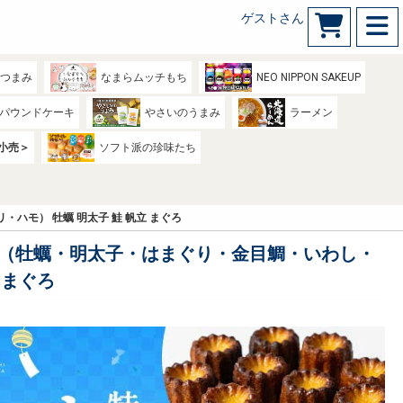
ゲストさん
のつまみ
なまらムッチもち
NEO NIPPON SAKEUP
パウンドケーキ
やさいのうまみ
ラーメン
小売＞
ソフト派の珍味たち
ハモ） 牡蠣 明太子 鮭 帆立 まぐろ
ト（牡蠣・明太子・はまぐり・金目鯛・いわし・
 まぐろ