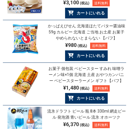
¥3,100
(税込)
送料無料
カートにいれる
かっぱえびせん 北海道ほたてバター醤油味
59g カルビー 北海道 ご当地 お土産 お菓子
やめられないとまらない 【パフ】
¥980
(税込)
送料無料
カートにいれる
お菓子 個包装 ベビースター すみれ 味噌ラ
ーメン味×1個 北海道 土産 おやつカンパニ
ー ベビースターラーメン ギフト【パフ】
¥1,480
(税込)
送料無料
カートにいれる
流氷ドラフト ビール 瓶 8本 330ml 網走ビー
ル 発泡酒 青いビール 流氷 オホーツク
¥6,370
(税込)
送料無料