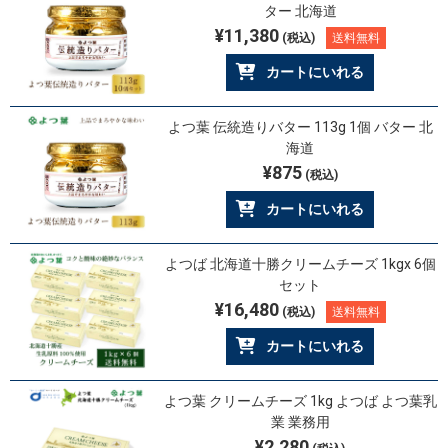
ター 北海道
¥11,380
(税込)
送料無料
カートにいれる
よつ葉 伝統造りバター 113g 1個 バター 北
海道
¥875
(税込)
カートにいれる
よつば 北海道十勝クリームチーズ 1kgx 6個
セット
¥16,480
(税込)
送料無料
カートにいれる
よつ葉 クリームチーズ 1kg よつば よつ葉乳
業 業務用
¥2,280