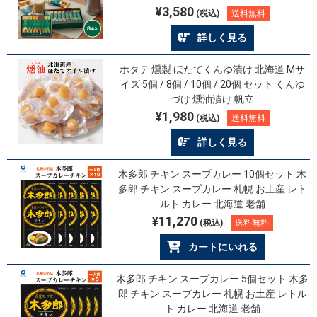
¥3,580
(税込)
送料無料
詳しく見る
ホタテ 燻製 ほたてくんゆ漬け 北海道 Mサ
イズ 5個 / 8個 / 10個 / 20個 セット くんゆ
づけ 燻油漬け 帆立
¥1,980
(税込)
送料無料
詳しく見る
木多郎 チキン スープカレー 10個セット 木
多郎 チキン スープカレー 札幌 お土産 レト
ルト カレー 北海道 老舗
¥11,270
(税込)
送料無料
カートにいれる
木多郎 チキン スープカレー 5個セット 木多
郎 チキン スープカレー 札幌 お土産 レトル
ト カレー 北海道 老舗