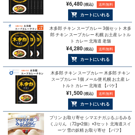
¥6,480
(税込)
送料無料
カートにいれる
木多郎 チキン スープカレー 3個セット 木多
郎 チキン スープカレー 札幌 お土産 レトル
ト カレー 北海道 老舗
¥4,280
(税込)
送料無料
カートにいれる
木多郎 チキン スープカレー 木多郎 チキン
スープカレー 1個 メール便 札幌 お土産 レ
トルト カレー 北海道 【パケ】
¥1,500
(税込)
送料無料
カートにいれる
プリン お取り寄せ シマエナガぷるぷるみる
くぷりん （72g×2個）×3セット 北海道スイ
ーツ 雪の妖精 お取り寄せ 【パフ】