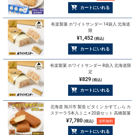
カートにいれる
有楽製菓 ホワイトサンダー 14袋入 北海道
限
¥1,452
(税込)
カートにいれる
有楽製菓 ホワイトサンダー 8袋入 北海道限
定
¥829
(税込)
カートにいれる
北海道 旭川市 製造 ビタミン かすてぃら カ
ステーラ 5本入ミニ × 20袋セット 高橋製菓
¥7,780
(税込)
送料無料
カートにいれる