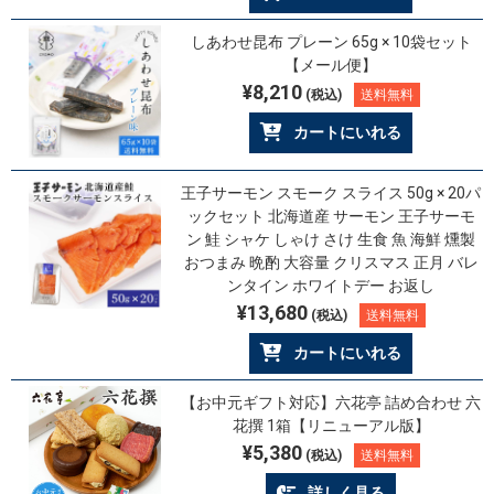
しあわせ昆布 プレーン 65g × 10袋セット
【メール便】
¥8,210
(税込)
送料無料
カートにいれる
王子サーモン スモーク スライス 50g × 20パ
ックセット 北海道産 サーモン 王子サーモ
ン 鮭 シャケ しゃけ さけ 生食 魚 海鮮 燻製
おつまみ 晩酌 大容量 クリスマス 正月 バレ
ンタイン ホワイトデー お返し
¥13,680
(税込)
送料無料
カートにいれる
【お中元ギフト対応】六花亭 詰め合わせ 六
花撰 1箱【リニューアル版】
¥5,380
(税込)
送料無料
詳しく見る