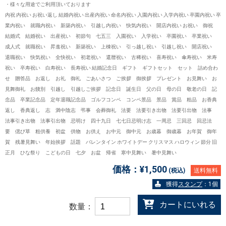
・様々な用途でご利用頂いております
内祝 内祝い お祝い返し 結婚内祝い 出産内祝い 命名内祝い 入園内祝い 入学内祝い 卒園内祝い 卒
業内祝い 就職内祝い 新築内祝い 引越し内祝い 快気内祝い 開店内祝い お祝い 御祝
結婚式 結婚祝い 出産祝い 初節句 七五三 入園祝い 入学祝い 卒園祝い 卒業祝い
成人式 就職祝い 昇進祝い 新築祝い 上棟祝い 引っ越し祝い 引越し祝い 開店祝い
退職祝い 快気祝い 全快祝い 初老祝い 還暦祝い 古稀祝い 喜寿祝い 傘寿祝い 米寿
祝い 卒寿祝い 白寿祝い 長寿祝い 結婚記念日 ギフト ギフトセット セット 詰め合わ
せ 贈答品 お返し お礼 御礼 ごあいさつ ご挨拶 御挨拶 プレゼント お見舞い お
見舞御礼 お餞別 引越し 引越しご挨拶 記念日 誕生日 父の日 母の日 敬老の日 記
念品 卒業記念品 定年退職記念品 ゴルフコンペ コンペ景品 景品 賞品 粗品 お香典
返し 香典返し 志 満中陰志 弔事 会葬御礼 法要 法要引き出物 法要引出物 法事
法事引き出物 法事引出物 忌明け 四十九日 七七日忌明け志 一周忌 三回忌 回忌法
要 偲び草 粗供養 初盆 供物 お供え お中元 御中元 お歳暮 御歳暮 お年賀 御年
賀 残暑見舞い 年始挨拶 話題 バレンタイン ホワイトデー クリスマス ハロウィン 節分 旧
正月 ひな祭り こどもの日 七夕 お盆 帰省 寒中見舞い 暑中見舞い
価格：
¥1,500
(税込)
送料無料
獲得
スタンプ
：1個
カートにいれる
数量：