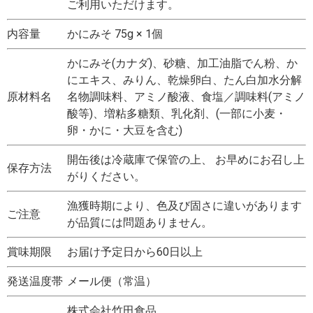
ご利用いただけます。
内容量
かにみそ 75g × 1個
かにみそ(カナダ)、砂糖、加工油脂でん粉、か
にエキス、みりん、乾燥卵白、たん白加水分解
原材料名
名物調味料、アミノ酸液、食塩／調味料(アミノ
酸等)、増粘多糖類、乳化剤、(一部に小麦・
卵・かに・大豆を含む)
開缶後は冷蔵庫で保管の上、 お早めにお召し上
保存方法
がりください。
漁獲時期により、色及び固さに違いがあります
ご注意
が品質には問題ありません。
賞味期限
お届け予定日から60日以上
発送温度帯
メール便（常温）
株式会社竹田食品