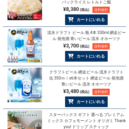
パックライス レトルトご飯
¥8,380
(税込)
送料無料
カートにいれる
流氷ドラフト ビール 瓶 4本 330ml 網走ビー
ル 発泡酒 青いビール 流氷 オホーツク
¥3,700
(税込)
送料無料
カートにいれる
クラフトビール 網走ビール 流氷ドラフト
缶 350ｍｌx6本セット 網走ビール 発泡酒
青いビール 流氷 オホーツク
¥3,480
(税込)
送料無料
カートにいれる
スターバックス ギフト 選べる プレミアム
ミックス カフェモーメント オリガミ Thank
you! ドリップ スティック