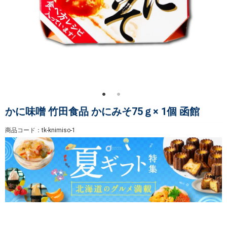
かに味噌 竹田食品 かにみそ75ｇ× 1個 函館
商品コード：tk-knimiso-1