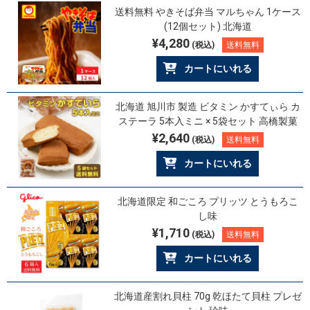
送料無料 やきそば弁当 マルちゃん 1ケース
(12個セット) 北海道
¥4,280
(税込)
送料無料
カートにいれる
北海道 旭川市 製造 ビタミン かすてぃら カ
ステーラ 5本入ミニ × 5袋セット 高橋製菓
¥2,640
(税込)
送料無料
カートにいれる
北海道限定 和ごころ プリッツ とうもろこ
し味
¥1,710
(税込)
送料無料
カートにいれる
北海道産割れ貝柱 70g 乾ほたて貝柱 プレゼ