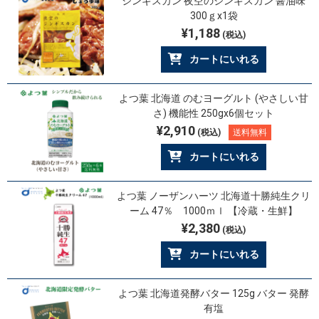
ジンギスカン 夜空のジンギスカン 醤油味
300ｇx1袋
¥1,188
(税込)
カートにいれる
よつ葉 北海道 のむヨーグルト (やさしい甘
さ) 機能性 250gx6個セット
¥2,910
(税込)
送料無料
カートにいれる
よつ葉 ノーザンハーツ 北海道十勝純生クリ
ーム 47％ 1000ｍｌ 【冷蔵・生鮮】
¥2,380
(税込)
カートにいれる
よつ葉 北海道発酵バター 125g バター 発酵
有塩