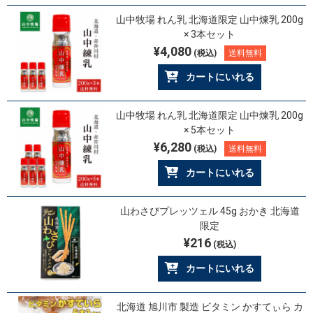
山中牧場 れん乳 北海道限定 山中煉乳 200g
× 3本セット
¥4,080
(税込)
送料無料
カートにいれる
山中牧場 れん乳 北海道限定 山中煉乳 200g
× 5本セット
¥6,280
(税込)
送料無料
カートにいれる
山わさびプレッツェル 45g おかき 北海道
限定
¥216
(税込)
カートにいれる
北海道 旭川市 製造 ビタミン かすてぃら カ