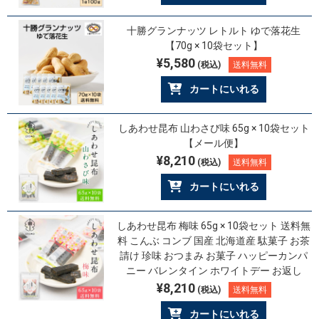
十勝グランナッツ レトルト ゆで落花生
【70g × 10袋セット】
¥5,580
(税込)
送料無料
カートにいれる
しあわせ昆布 山わさび味 65g × 10袋セット
【メール便】
¥8,210
(税込)
送料無料
カートにいれる
しあわせ昆布 梅味 65g × 10袋セット 送料無
料 こんぶ コンブ 国産 北海道産 駄菓子 お茶
請け 珍味 おつまみ お菓子 ハッピーカンパ
ニー バレンタイン ホワイトデー お返し
¥8,210
(税込)
送料無料
カートにいれる