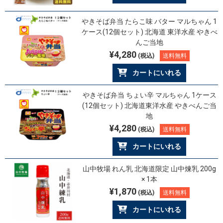
やきそば弁当 たらこ味 バター マルちゃん 1
ケース(12個セット) 北海道 東洋水産 やきべ
んご当地
¥4,280
(税込)
送料無料
カートにいれる
やきそば弁当 ちょい辛 マルちゃん 1ケース
(12個セット) 北海道東洋水産 やきべんご当
地
¥4,280
(税込)
送料無料
カートにいれる
山中牧場 れん乳 北海道限定 山中煉乳 200g
× 1本
¥1,870
(税込)
送料無料
カートにいれる