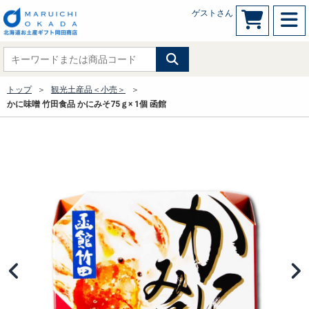
ゲストさん
トップ
観光土産品＜小売＞
かに味噌 竹田食品 かにみそ75ｇ× 1個 函館