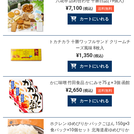
六花亭 詰め合わせ 十勝日誌(19個入)
¥7,100
(税込)
送料無料
カートにいれる
トカチカラ 十勝ワッフルサンド クリームチ
ーズ風味 8枚入
¥1,350
(税込)
カートにいれる
かに味噌 竹田食品 かにみそ75ｇ× 3個 函館
¥2,650
(税込)
送料無料
カートにいれる
ホクレン ゆめぴりか パックごはん 150g×3
食パック×10個セット 北海道産ゆめぴりか