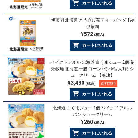
カートにいれる
伊藤園 北海道 とうきび茶ティーバッグ 1袋
伊藤園
¥572
(税込)
カートにいれる
ベイクドアルル 北海道 白くまシュー 2個 花
畑牧場 北海道 十勝 コーンパン 5個入1箱 シ
ュークリーム 【冷凍】
¥3,480
(税込)
送料無料
カートにいれる
北海道 白くまシュー 1個 ベイクド アルル
パン シュークリーム
¥260
(税込)
カートにいれる