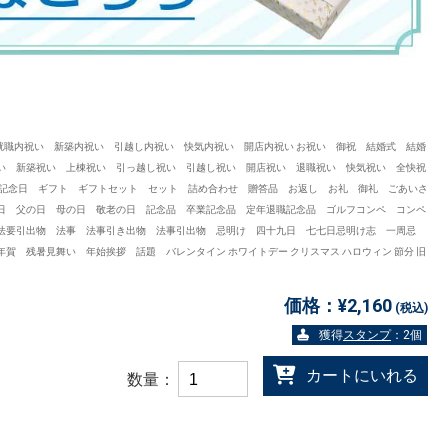
祝い 就職内祝い 新築内祝い 引越し内祝い 快気内祝い 開店内祝い お祝い 御祝 結婚式 結婚
い 新築祝い 上棟祝い 引っ越し祝い 引越し祝い 開店祝い 退職祝い 快気祝い 全快祝
婚記念日 ギフト ギフトセット セット 詰め合わせ 贈答品 お返し お礼 御礼 ごあいさ
日 父の日 母の日 敬老の日 記念品 卒業記念品 定年退職記念品 ゴルフコンペ コンペ
 法要引出物 法事 法事引き出物 法事引出物 忌明け 四十九日 七七日忌明け志 一周忌
 残暑見舞い 年始挨拶 話題 バレンタイン ホワイトデー クリスマス ハロウィン 節分 旧
価格：
¥2,160
(税込)
獲得
スタンプ
：2個
カートにいれる
数量：