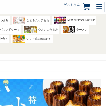
ゲストさん
のつまみ
なまらムッチもち
NEO NIPPON SAKEUP
パウンドケーキ
やさいのうまみ
ラーメン
小売＞
ソフト派の珍味たち