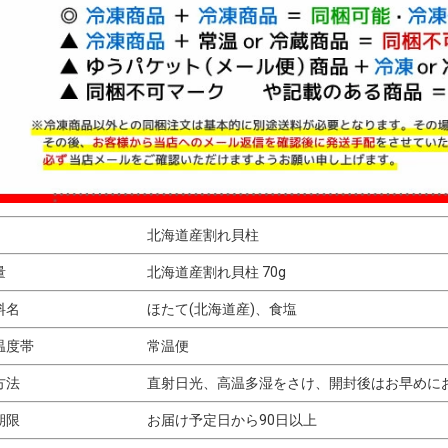
北海道産割れ貝柱
量
北海道産割れ貝柱 70g
料名
ほたて(北海道産)、食塩
温度帯
常温便
方法
直射日光、高温多湿をさけ、開封後はお早めに
期限
お届け予定日から90日以上