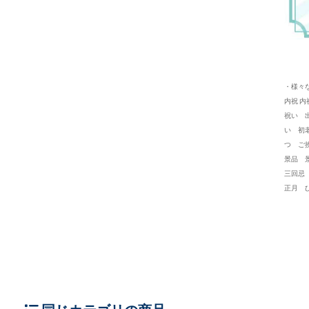
・様々
内祝 
祝い 
い 初
つ ご
景品 
三回忌
正月 