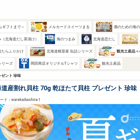
らギフトまで～
メルカードスイーツまる
酒のための海
み（北海道だし茶漬け）
海のつまみ
北海道恋だし
道たらふりかけ
北海道根室産 缶詰シリーズ
観光土産品＜
シリーズ
岡田商店オリジナルTシャツ
観光土産品
レゼント 珍味
道産割れ貝柱 70g 乾ほたて貝柱 プレゼント 珍味
ド：warekaibashira-1