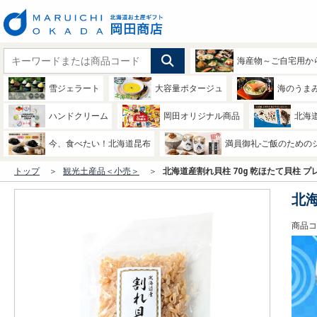
海産物～ご自宅用か
雪ジェラート
大容量ポタージュ
海のうま
ハンドクリーム
岡田オリジナル商品
北海
今、食べたい！北海道昆布
満員御礼-ご飯のための
トップ
観光土産品＜小売＞
北海道産割れ貝柱 70g 乾ほたて貝柱 プ
北海
商品コー