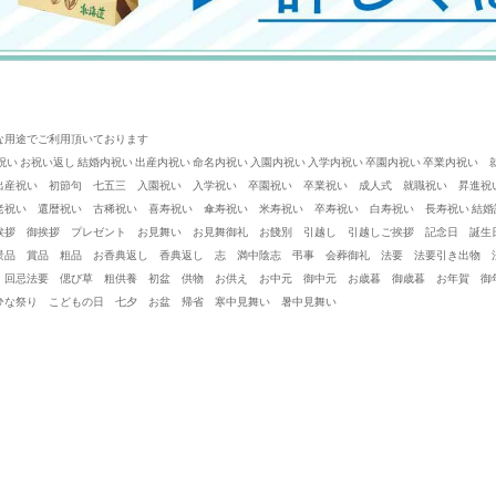
な用途でご利用頂いております
内祝い お祝い返し 結婚内祝い 出産内祝い 命名内祝い 入園内祝い 入学内祝い 卒園内祝い 卒業内
出産祝い 初節句 七五三 入園祝い 入学祝い 卒園祝い 卒業祝い 成人式 就職祝い 昇進祝
老祝い 還暦祝い 古稀祝い 喜寿祝い 傘寿祝い 米寿祝い 卒寿祝い 白寿祝い 長寿祝い 結
挨拶 御挨拶 プレゼント お見舞い お見舞御礼 お餞別 引越し 引越しご挨拶 記念日 誕生
景品 賞品 粗品 お香典返し 香典返し 志 満中陰志 弔事 会葬御礼 法要 法要引き出物
 回忌法要 偲び草 粗供養 初盆 供物 お供え お中元 御中元 お歳暮 御歳暮 お年賀 御年賀
ひな祭り こどもの日 七夕 お盆 帰省 寒中見舞い 暑中見舞い