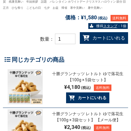
賀 残暑見舞い 年始挨拶 話題 バレンタイン ホワイトデー クリスマス ハロウィン 節分 旧
正月 ひな祭り こどもの日 七夕 お盆 帰省 寒中見舞い 暑中見舞い
価格：
¥1,580
(税込)
送料無料
獲得
スタンプ
：1個
カートにいれる
数量：
同じカテゴリの商品
十勝グランナッツ レトルト ゆで落花生
【100g × 5袋セット】
¥4,180
(税込)
送料無料
カートにいれる
十勝グランナッツ レトルト ゆで落花生
【100g × 3袋セット】 【メール便】
¥2,340
(税込)
送料無料