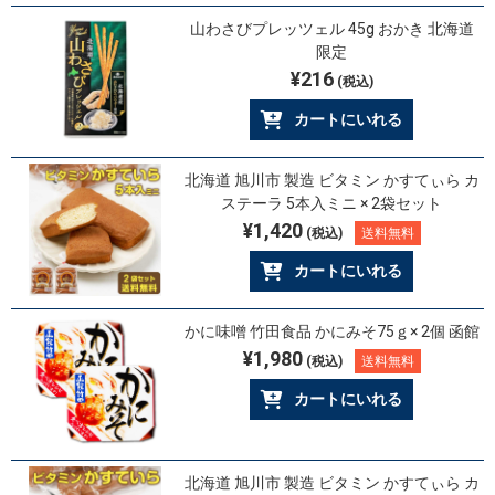
山わさびプレッツェル 45g おかき 北海道
限定
¥216
(税込)
カートにいれる
北海道 旭川市 製造 ビタミン かすてぃら カ
ステーラ 5本入ミニ × 2袋セット
¥1,420
(税込)
送料無料
カートにいれる
かに味噌 竹田食品 かにみそ75ｇ× 2個 函館
¥1,980
(税込)
送料無料
カートにいれる
北海道 旭川市 製造 ビタミン かすてぃら カ