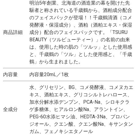
明治5年創業、北海道の酒造業の幕を開けた先
駆者と称されている千歳鶴から、酒粕成分配合
のフェイスパックが登場！！千歳鶴清酒（コメ
発酵液・保湿成分）、酒粕（酒粕エキス・保湿
商品詳細
成分）配合のフェイスパックです。「TSURU
BEAUTY（ツルビューティー）」の名前の由来
は、使用した時の肌の「ツルッ」とした使用感
と、千歳鶴の「ツル」とした使用感と、「千歳
鶴」から生まれました。
内容量
内容量20mL／1枚
水、グリセリン、BG、コメ発酵液、コメヌカエ
キス、酒粕エキス、グリコシルトレハロース、
加水分解水添デンプン、PCA-Na、シロキクラ
全成分
ゲ多糖体、ヒアルロン酸Na、アラントイン、
PEG-60水添ヒマシ油、HEDTA-3Na、プロパン
ジオール、クエン酸、クエン酸Na、キサンタン
ガム、フェノキシエタノール