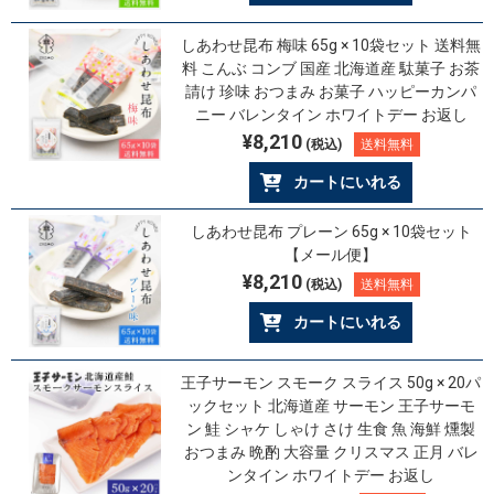
しあわせ昆布 梅味 65g × 10袋セット 送料無
料 こんぶ コンブ 国産 北海道産 駄菓子 お茶
請け 珍味 おつまみ お菓子 ハッピーカンパ
ニー バレンタイン ホワイトデー お返し
¥8,210
(税込)
送料無料
カートにいれる
しあわせ昆布 プレーン 65g × 10袋セット
【メール便】
¥8,210
(税込)
送料無料
カートにいれる
王子サーモン スモーク スライス 50g × 20パ
ックセット 北海道産 サーモン 王子サーモ
ン 鮭 シャケ しゃけ さけ 生食 魚 海鮮 燻製
おつまみ 晩酌 大容量 クリスマス 正月 バレ
ンタイン ホワイトデー お返し