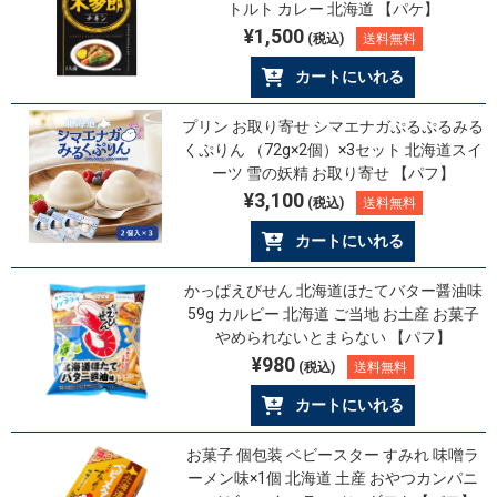
トルト カレー 北海道 【パケ】
¥1,500
(税込)
送料無料
カートにいれる
プリン お取り寄せ シマエナガぷるぷるみる
くぷりん （72g×2個）×3セット 北海道スイ
ーツ 雪の妖精 お取り寄せ 【パフ】
¥3,100
(税込)
送料無料
カートにいれる
かっぱえびせん 北海道ほたてバター醤油味
59g カルビー 北海道 ご当地 お土産 お菓子
やめられないとまらない 【パフ】
¥980
(税込)
送料無料
カートにいれる
お菓子 個包装 ベビースター すみれ 味噌ラ
ーメン味×1個 北海道 土産 おやつカンパニ