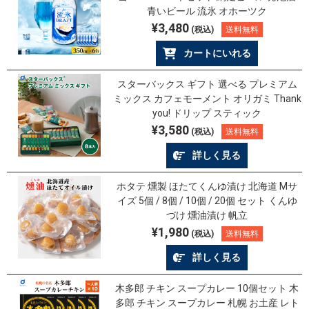
青いビール 流氷 オホーツク
¥3,480
(税込)
送料無料
カートにいれる
スターバックス ギフト 選べる プレミアム
ミックス カフェモーメント オリガミ Thank
you! ドリップ スティック
¥3,580
(税込)
送料無料
詳しく見る
ホタテ 燻製 ほたてくんゆ漬け 北海道 Mサ
イズ 5個 / 8個 / 10個 / 20個 セット くんゆ
づけ 燻油漬け 帆立
¥1,980
(税込)
送料無料
詳しく見る
木多郎 チキン スープカレー 10個セット 木
多郎 チキン スープカレー 札幌 お土産 レト