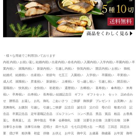
・様々な用途でご利用頂いております
内祝 内祝い お祝い返し 結婚内祝い 出産内祝い 命名内祝い 入園内祝い 入学内祝い 卒園内祝い 卒
業内祝い 就職内祝い 新築内祝い 引越し内祝い 快気内祝い 開店内祝い お祝い 御祝
結婚式 結婚祝い 出産祝い 初節句 七五三 入園祝い 入学祝い 卒園祝い 卒業祝い
成人式 就職祝い 昇進祝い 新築祝い 上棟祝い 引っ越し祝い 引越し祝い 開店祝い
退職祝い 快気祝い 全快祝い 初老祝い 還暦祝い 古稀祝い 喜寿祝い 傘寿祝い 米寿
祝い 卒寿祝い 白寿祝い 長寿祝い 結婚記念日 ギフト ギフトセット セット 詰め合わ
せ 贈答品 お返し お礼 御礼 ごあいさつ ご挨拶 御挨拶 プレゼント お見舞い お
見舞御礼 お餞別 引越し 引越しご挨拶 記念日 誕生日 父の日 母の日 敬老の日 記
念品 卒業記念品 定年退職記念品 ゴルフコンペ コンペ景品 景品 賞品 粗品 お香典
返し 香典返し 志 満中陰志 弔事 会葬御礼 法要 法要引き出物 法要引出物 法事
法事引き出物 法事引出物 忌明け 四十九日 七七日忌明け志 一周忌 三回忌 回忌法
要 偲び草 粗供養 初盆 供物 お供え お中元 御中元 お歳暮 御歳暮 お年賀 御年