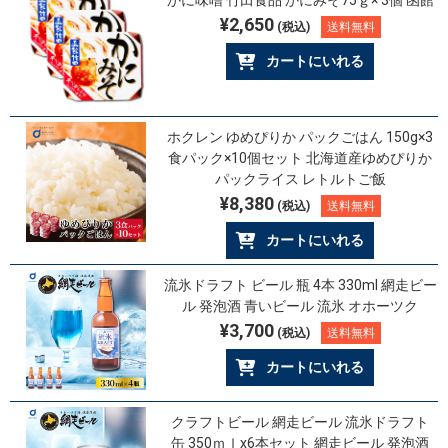
かに味噌 竹田食品 かにみそ75ｇ× 3個 函館
¥2,650
(税込)
送料無料
カートにいれる
ホクレン ゆめぴりか パックごはん 150g×3
食パック×10個セット 北海道産ゆめぴりか
パックライス レトルトご飯
¥8,380
(税込)
送料無料
カートにいれる
流氷ドラフト ビール 瓶 4本 330ml 網走ビー
ル 発泡酒 青いビール 流氷 オホーツク
¥3,700
(税込)
送料無料
カートにいれる
クラフトビール 網走ビール 流氷ドラフト
缶 350ｍｌx6本セット 網走ビール 発泡酒