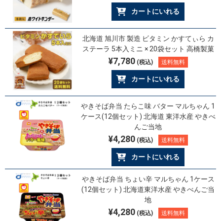
カートにいれる
北海道 旭川市 製造 ビタミン かすてぃら カ
ステーラ 5本入ミニ × 20袋セット 高橋製菓
¥7,780
(税込)
送料無料
カートにいれる
やきそば弁当 たらこ味 バター マルちゃん 1
ケース(12個セット) 北海道 東洋水産 やきべ
んご当地
¥4,280
(税込)
送料無料
カートにいれる
やきそば弁当 ちょい辛 マルちゃん 1ケース
(12個セット) 北海道東洋水産 やきべんご当
地
¥4,280
(税込)
送料無料