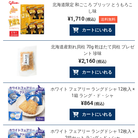
北海道限定 和ごころ プリッツ とうもろこ
し味
¥1,710
(税込)
送料無料
カートにいれる
北海道産割れ貝柱 70g 乾ほたて貝柱 プレゼ
ント 珍味
¥2,160
(税込)
カートにいれる
ホワイト フェアリー ラングドシャ 12枚入 ×
1箱 ラング・ド・シャ
¥864
(税込)
カートにいれる
ホワイト フェアリー ラングドシャ 12枚入 ×
2箱セット ラング・ド・シャ