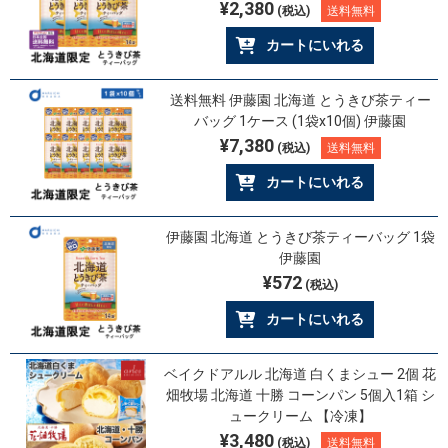
¥2,380
(税込)
送料無料
カートにいれる
送料無料 伊藤園 北海道 とうきび茶ティー
バッグ 1ケース (1袋x10個) 伊藤園
¥7,380
(税込)
送料無料
カートにいれる
伊藤園 北海道 とうきび茶ティーバッグ 1袋
伊藤園
¥572
(税込)
カートにいれる
ベイクドアルル 北海道 白くまシュー 2個 花
畑牧場 北海道 十勝 コーンパン 5個入1箱 シ
ュークリーム 【冷凍】
¥3,480
(税込)
送料無料