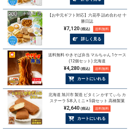
【お中元ギフト対応】六花亭 詰め合わせ 十
勝日誌
¥7,120
(税込)
送料無料
詳しく見る
送料無料 やきそば弁当 マルちゃん 1ケース
(12個セット) 北海道
¥4,280
(税込)
送料無料
カートにいれる
北海道 旭川市 製造 ビタミン かすてぃら カ
ステーラ 5本入ミニ × 5袋セット 高橋製菓
¥2,640
(税込)
送料無料
カートにいれる