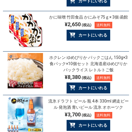
カートにいれる
かに味噌 竹田食品 かにみそ75ｇ× 3個 函館
¥2,650
(税込)
送料無料
カートにいれる
ホクレン ゆめぴりか パックごはん 150g×3
食パック×10個セット 北海道産ゆめぴりか
パックライス レトルトご飯
¥8,380
(税込)
送料無料
カートにいれる
流氷ドラフト ビール 瓶 4本 330ml 網走ビー
ル 発泡酒 青いビール 流氷 オホーツク
¥3,700
(税込)
送料無料
カートにいれる