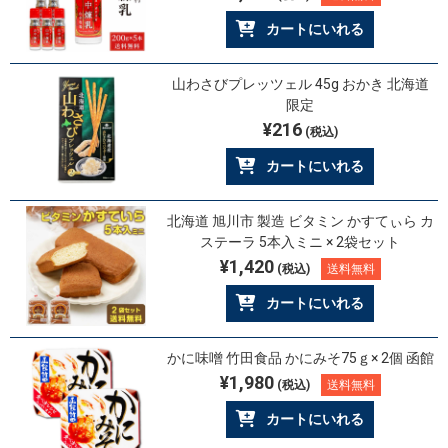
カートにいれる
山わさびプレッツェル 45g おかき 北海道
限定
¥216
(税込)
カートにいれる
北海道 旭川市 製造 ビタミン かすてぃら カ
ステーラ 5本入ミニ × 2袋セット
¥1,420
(税込)
送料無料
カートにいれる
かに味噌 竹田食品 かにみそ75ｇ× 2個 函館
¥1,980
(税込)
送料無料
カートにいれる