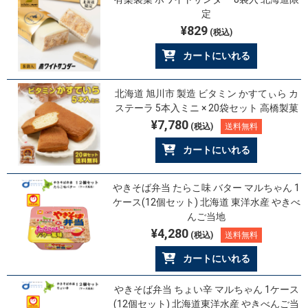
定
¥829
(税込)
カートにいれる
北海道 旭川市 製造 ビタミン かすてぃら カ
ステーラ 5本入ミニ × 20袋セット 高橋製菓
¥7,780
(税込)
送料無料
カートにいれる
やきそば弁当 たらこ味 バター マルちゃん 1
ケース(12個セット) 北海道 東洋水産 やきべ
んご当地
¥4,280
(税込)
送料無料
カートにいれる
やきそば弁当 ちょい辛 マルちゃん 1ケース
(12個セット) 北海道東洋水産 やきべんご当