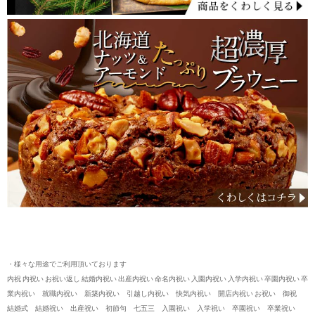
・様々な用途でご利用頂いております
内祝 内祝い お祝い返し 結婚内祝い 出産内祝い 命名内祝い 入園内祝い 入学内祝い 卒園内祝い 卒
業内祝い 就職内祝い 新築内祝い 引越し内祝い 快気内祝い 開店内祝い お祝い 御祝
結婚式 結婚祝い 出産祝い 初節句 七五三 入園祝い 入学祝い 卒園祝い 卒業祝い