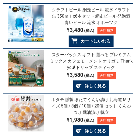
クラフトビール 網走ビール 流氷ドラフト
缶 350ｍｌx6本セット 網走ビール 発泡酒
青いビール 流氷 オホーツク
¥3,480
(税込)
送料無料
カートにいれる
スターバックス ギフト 選べる プレミアム
ミックス カフェモーメント オリガミ Thank
you! ドリップ スティック
¥3,580
(税込)
送料無料
詳しく見る
ホタテ 燻製 ほたてくんゆ漬け 北海道 Mサ
イズ 5個 / 8個 / 10個 / 20個 セット くんゆ
づけ 燻油漬け 帆立
¥1,980
(税込)
送料無料
詳しく見る