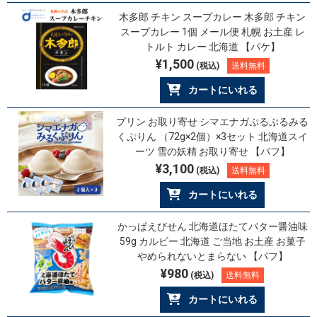
木多郎 チキン スープカレー 木多郎 チキン
スープカレー 1個 メール便 札幌 お土産 レ
トルト カレー 北海道 【パケ】
¥1,500
(税込)
送料無料
カートにいれる
プリン お取り寄せ シマエナガぷるぷるみる
くぷりん （72g×2個）×3セット 北海道スイ
ーツ 雪の妖精 お取り寄せ 【パフ】
¥3,100
(税込)
送料無料
カートにいれる
かっぱえびせん 北海道ほたてバター醤油味
59g カルビー 北海道 ご当地 お土産 お菓子
やめられないとまらない 【パフ】
¥980
(税込)
送料無料
カートにいれる