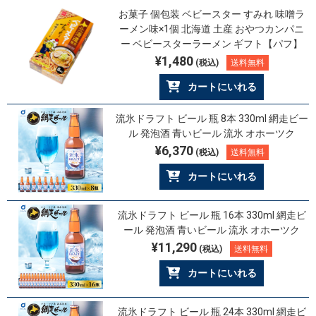
お菓子 個包装 ベビースター すみれ 味噌ラ
ーメン味×1個 北海道 土産 おやつカンパニ
ー ベビースターラーメン ギフト【パフ】
¥1,480
(税込)
送料無料
カートにいれる
流氷ドラフト ビール 瓶 8本 330ml 網走ビー
ル 発泡酒 青いビール 流氷 オホーツク
¥6,370
(税込)
送料無料
カートにいれる
流氷ドラフト ビール 瓶 16本 330ml 網走ビ
ール 発泡酒 青いビール 流氷 オホーツク
¥11,290
(税込)
送料無料
カートにいれる
流氷ドラフト ビール 瓶 24本 330ml 網走ビ