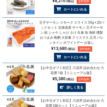
¥8,210
(税込)
送料無料
カートにいれる
王子サーモン スモーク スライス 50g × 20パ
ックセット 北海道産 サーモン 王子サーモ
ン 鮭 シャケ しゃけ さけ 生食 魚 海鮮 燻製
おつまみ 晩酌 大容量 クリスマス 正月 バレ
ンタイン ホワイトデー お返し
¥13,680
(税込)
送料無料
カートにいれる
【お中元ギフト対応】六花亭 詰め合わせ 六
花撰 1箱【リニューアル版】
¥5,380
(税込)
送料無料
詳しく見る
【お中元ギフト対応】六花亭 詰め合わせ 六
花撰 2箱セット【リニューアル版】