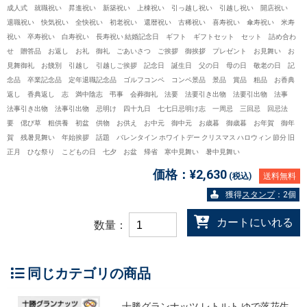
成人式 就職祝い 昇進祝い 新築祝い 上棟祝い 引っ越し祝い 引越し祝い 開店祝い
退職祝い 快気祝い 全快祝い 初老祝い 還暦祝い 古稀祝い 喜寿祝い 傘寿祝い 米寿
祝い 卒寿祝い 白寿祝い 長寿祝い 結婚記念日 ギフト ギフトセット セット 詰め合わ
せ 贈答品 お返し お礼 御礼 ごあいさつ ご挨拶 御挨拶 プレゼント お見舞い お
見舞御礼 お餞別 引越し 引越しご挨拶 記念日 誕生日 父の日 母の日 敬老の日 記
念品 卒業記念品 定年退職記念品 ゴルフコンペ コンペ景品 景品 賞品 粗品 お香典
返し 香典返し 志 満中陰志 弔事 会葬御礼 法要 法要引き出物 法要引出物 法事
法事引き出物 法事引出物 忌明け 四十九日 七七日忌明け志 一周忌 三回忌 回忌法
要 偲び草 粗供養 初盆 供物 お供え お中元 御中元 お歳暮 御歳暮 お年賀 御年
賀 残暑見舞い 年始挨拶 話題 バレンタイン ホワイトデー クリスマス ハロウィン 節分 旧
正月 ひな祭り こどもの日 七夕 お盆 帰省 寒中見舞い 暑中見舞い
価格：
¥2,630
(税込)
送料無料
獲得
スタンプ
：2個
カートにいれる
数量：
同じカテゴリの商品
十勝グランナッツ レトルト ゆで落花生