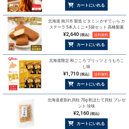
カートにいれる
北海道 旭川市 製造 ビタミン かすてぃら カ
ステーラ 5本入ミニ × 5袋セット 高橋製菓
¥2,640
(税込)
送料無料
カートにいれる
北海道限定 和ごころ プリッツ とうもろこ
し味
¥1,710
(税込)
送料無料
カートにいれる
北海道産割れ貝柱 70g 乾ほたて貝柱 プレゼ
ント 珍味
¥2,160
(税込)
カートにいれる