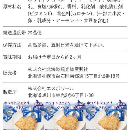
原材料名
乳、食塩/膨張剤、香料、乳化剤、酸化防止剤
(ビタミンE)、着色料(カロチン)、(一部に小麦・
卵・乳成分・アーモンド・大豆を含む)
発送温度帯
常温便
保存方法
高温多湿、直射日光を避けて下さい。
賞味期限
お届け予定日から約2ヶ月
株式会社北海道観光物産興社
販売者
北海道札幌市白石区南郷通15丁目北6番18号
株式会社エスポワール
製造所
北海道旭川市東光2条6丁目1-38