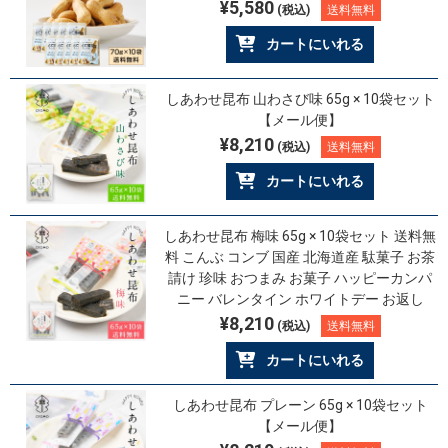
¥5,580
(税込)
送料無料
カートにいれる
しあわせ昆布 山わさび味 65g × 10袋セット
【メール便】
¥8,210
(税込)
送料無料
カートにいれる
しあわせ昆布 梅味 65g × 10袋セット 送料無
料 こんぶ コンブ 国産 北海道産 駄菓子 お茶
請け 珍味 おつまみ お菓子 ハッピーカンパ
ニー バレンタイン ホワイトデー お返し
¥8,210
(税込)
送料無料
カートにいれる
しあわせ昆布 プレーン 65g × 10袋セット
【メール便】