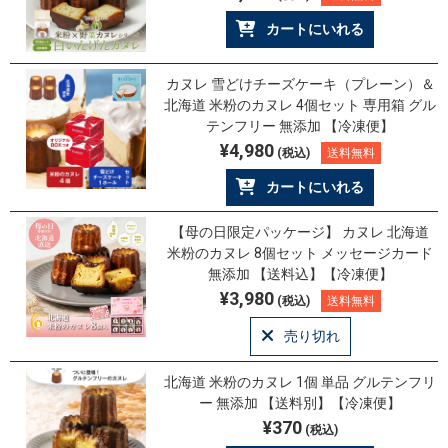
カートにいれる
カヌレ 雪どけチーズケーキ（プレーン）＆
北海道 米粉のカヌレ 4個セット 専用箱 グル
テンフリー 無添加 【冷凍便】
¥4,980
(税込)
送料無料
カートにいれる
【母の日限定パッケージ】 カヌレ 北海道
米粉のカヌレ 8個セット メッセージカード
無添加 【送料込】【冷凍便】
¥3,980
(税込)
送料無料
売り切れ
北海道 米粉のカヌレ 1個 単品 グルテンフリ
ー 無添加 【送料別】【冷凍便】
¥370
(税込)