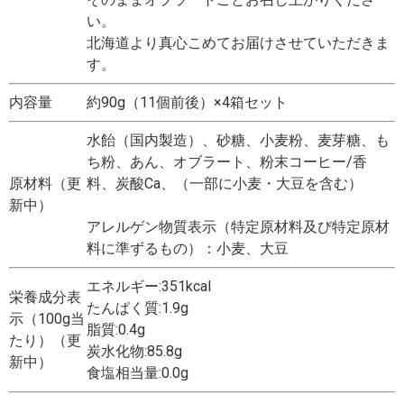
い。
北海道より真心こめてお届けさせていただきま
す。
内容量
約90g（11個前後）×4箱セット
水飴（国内製造）、砂糖、小麦粉、麦芽糖、も
ち粉、あん、オブラート、粉末コーヒー/香
原材料（更
料、炭酸Ca、（一部に小麦・大豆を含む）
新中）
アレルゲン物質表示（特定原材料及び特定原材
料に準ずるもの）：小麦、大豆
エネルギー:351kcal
栄養成分表
たんぱく質:1.9g
示（100g当
脂質:0.4g
たり）（更
炭水化物:85.8g
新中）
食塩相当量:0.0g