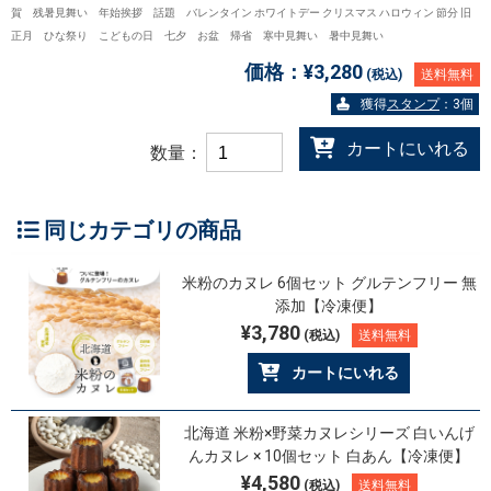
賀 残暑見舞い 年始挨拶 話題 バレンタイン ホワイトデー クリスマス ハロウィン 節分 旧
正月 ひな祭り こどもの日 七夕 お盆 帰省 寒中見舞い 暑中見舞い
価格：
¥3,280
(税込)
送料無料
獲得
スタンプ
：3個
カートにいれる
数量：
同じカテゴリの商品
米粉のカヌレ 6個セット グルテンフリー 無
添加【冷凍便】
¥3,780
(税込)
送料無料
カートにいれる
北海道 米粉×野菜カヌレシリーズ 白いんげ
んカヌレ × 10個セット 白あん【冷凍便】
¥4,580
(税込)
送料無料