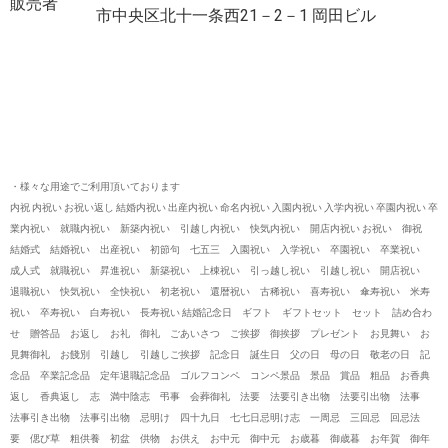
販売者
市中央区北十一条西21－2－1 岡田ビル
・様々な用途でご利用頂いております
内祝 内祝い お祝い返し 結婚内祝い 出産内祝い 命名内祝い 入園内祝い 入学内祝い 卒園内祝い 卒
業内祝い 就職内祝い 新築内祝い 引越し内祝い 快気内祝い 開店内祝い お祝い 御祝
結婚式 結婚祝い 出産祝い 初節句 七五三 入園祝い 入学祝い 卒園祝い 卒業祝い
成人式 就職祝い 昇進祝い 新築祝い 上棟祝い 引っ越し祝い 引越し祝い 開店祝い
退職祝い 快気祝い 全快祝い 初老祝い 還暦祝い 古稀祝い 喜寿祝い 傘寿祝い 米寿
祝い 卒寿祝い 白寿祝い 長寿祝い 結婚記念日 ギフト ギフトセット セット 詰め合わ
せ 贈答品 お返し お礼 御礼 ごあいさつ ご挨拶 御挨拶 プレゼント お見舞い お
見舞御礼 お餞別 引越し 引越しご挨拶 記念日 誕生日 父の日 母の日 敬老の日 記
念品 卒業記念品 定年退職記念品 ゴルフコンペ コンペ景品 景品 賞品 粗品 お香典
返し 香典返し 志 満中陰志 弔事 会葬御礼 法要 法要引き出物 法要引出物 法事
法事引き出物 法事引出物 忌明け 四十九日 七七日忌明け志 一周忌 三回忌 回忌法
要 偲び草 粗供養 初盆 供物 お供え お中元 御中元 お歳暮 御歳暮 お年賀 御年