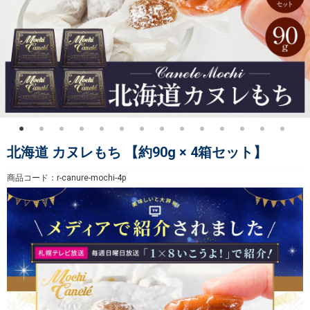
北海道 カヌレもち 【約90g × 4箱セット】
商品コード：r-canure-mochi-4p