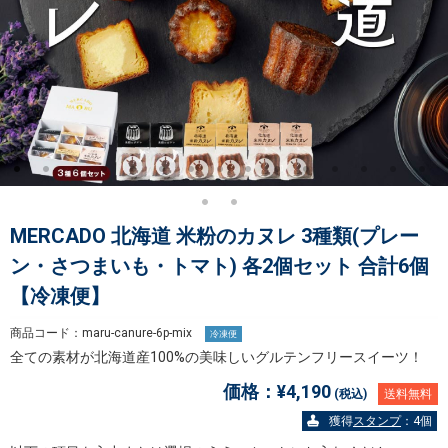
MERCADO 北海道 米粉のカヌレ 3種類(プレー
ン・さつまいも・トマト) 各2個セット 合計6個
【冷凍便】
商品コード：maru-canure-6p-mix
冷凍便
全ての素材が北海道産100%の美味しいグルテンフリースイーツ！
価格：
¥4,190
(税込)
送料無料
獲得
スタンプ
：4個