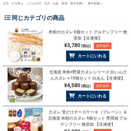
正月 ひな祭り こどもの日 七夕 お盆 帰省 寒中見舞い 暑中見舞い
同じカテゴリの商品
米粉のカヌレ 6個セット グルテンフリー 無
添加【冷凍便】
¥3,780
(税込)
送料無料
カートにいれる
北海道 米粉×野菜カヌレシリーズ 白いんげ
んカヌレ × 10個セット 白あん【冷凍便】
¥4,580
(税込)
送料無料
カートにいれる
カヌレ 雪どけチーズケーキ（プレーン）＆
北海道 米粉のカヌレ 4個セット 専用箱 グル
テンフリー 無添加 【冷凍便】