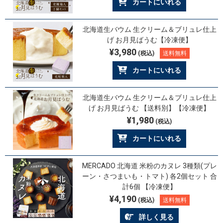
カートにいれる
北海道生バウム 生クリーム＆ブリュレ仕上
げ お月見ばうむ【冷凍便】
¥3,980
(税込)
送料無料
カートにいれる
北海道生バウム 生クリーム＆ブリュレ仕上
げ お月見ばうむ 【送料別】【冷凍便】
¥1,980
(税込)
カートにいれる
MERCADO 北海道 米粉のカヌレ 3種類(プレ
ーン・さつまいも・トマト) 各2個セット 合
計6個 【冷凍便】
¥4,190
(税込)
送料無料
詳しく見る