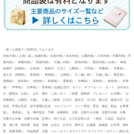
・様々な用途でご利用頂いております
内祝 内祝い お祝い返し 結婚内祝い 出産内祝い 命名内祝い 入園内祝い 入学内祝い 卒園内祝い 卒
業内祝い 就職内祝い 新築内祝い 引越し内祝い 快気内祝い 開店内祝い お祝い 御祝
結婚式 結婚祝い 出産祝い 初節句 七五三 入園祝い 入学祝い 卒園祝い 卒業祝い
成人式 就職祝い 昇進祝い 新築祝い 上棟祝い 引っ越し祝い 引越し祝い 開店祝い
退職祝い 快気祝い 全快祝い 初老祝い 還暦祝い 古稀祝い 喜寿祝い 傘寿祝い 米寿
祝い 卒寿祝い 白寿祝い 長寿祝い 結婚記念日 ギフト ギフトセット セット 詰め合わ
せ 贈答品 お返し お礼 御礼 ごあいさつ ご挨拶 御挨拶 プレゼント お見舞い お
見舞御礼 お餞別 引越し 引越しご挨拶 記念日 誕生日 父の日 母の日 敬老の日 記
念品 卒業記念品 定年退職記念品 ゴルフコンペ コンペ景品 景品 賞品 粗品 お香典
返し 香典返し 志 満中陰志 弔事 会葬御礼 法要 法要引き出物 法要引出物 法事
法事引き出物 法事引出物 忌明け 四十九日 七七日忌明け志 一周忌 三回忌 回忌法
要 偲び草 粗供養 初盆 供物 お供え お中元 御中元 お歳暮 御歳暮 お年賀 御年
賀 残暑見舞い 年始挨拶 話題 バレンタイン ホワイトデー クリスマス ハロウィン 節分 旧