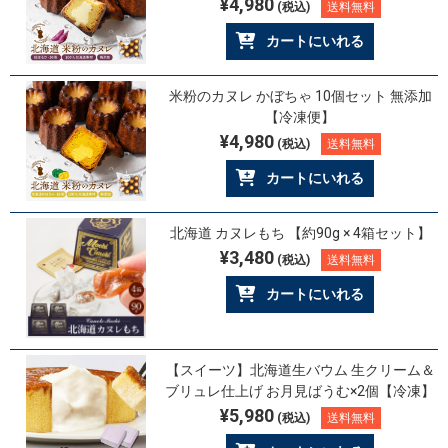
¥4,980
(税込)
送料無料
カートにいれる
米粉のカヌレ かぼちゃ 10個セット 無添加
【冷凍便】
¥4,980
(税込)
送料無料
カートにいれる
北海道 カヌレもち 【約90g × 4箱セット】
¥3,480
(税込)
送料無料
カートにいれる
【スイーツ】北海道生バウム 生クリーム＆
ブリュレ仕上げ お月見ばうむ×2個【冷凍】
¥5,980
(税込)
送料無料