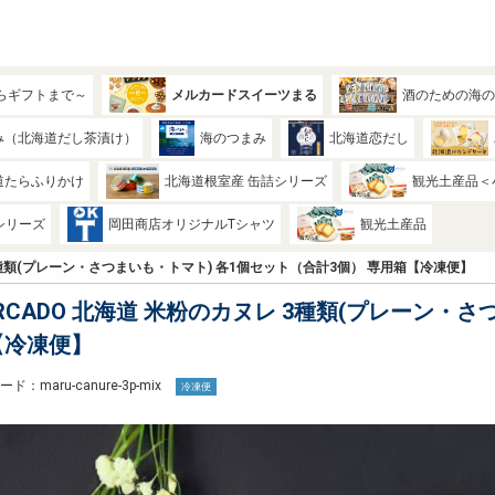
らギフトまで～
メルカードスイーツまる
酒のための海
み（北海道だし茶漬け）
海のつまみ
北海道恋だし
道たらふりかけ
北海道根室産 缶詰シリーズ
観光土産品＜
シリーズ
岡田商店オリジナルTシャツ
観光土産品
 3種類(プレーン・さつまいも・トマト) 各1個セット（合計3個） 専用箱【冷凍便】
RCADO 北海道 米粉のカヌレ 3種類(プレーン・
【冷凍便】
ド：maru-canure-3p-mix
冷凍便