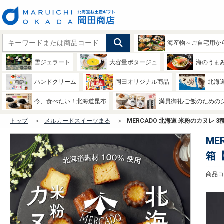
海産物～ご自宅用か
雪ジェラート
大容量ポタージュ
海のうま
ハンドクリーム
岡田オリジナル商品
北海
今、食べたい！北海道昆布
満員御礼-ご飯のための
トップ
メルカードスイーツまる
MERCADO 北海道 米粉のカヌレ
ME
箱
商品コー