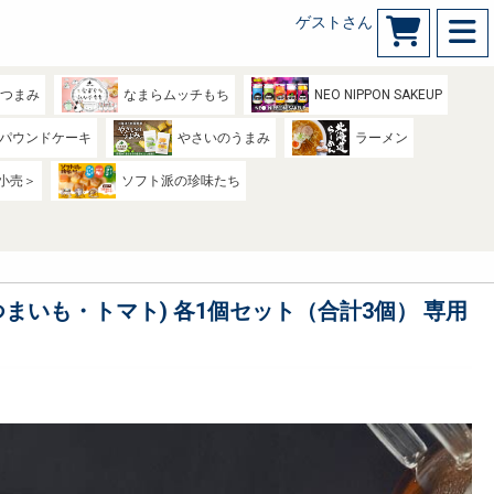
ゲストさん
のつまみ
なまらムッチもち
NEO NIPPON SAKEUP
パウンドケーキ
やさいのうまみ
ラーメン
小売＞
ソフト派の珍味たち
さつまいも・トマト) 各1個セット（合計3個） 専用