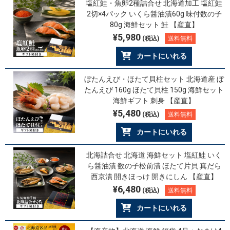
塩紅鮭・魚卵2種詰合せ 北海道加工 塩紅鮭
2切×4パック いくら醤油漬60g 味付数の子
80g 海鮮セット 鮭 【産直】
¥5,980
(税込)
送料無料
カートにいれる
ぼたんえび・ほたて貝柱セット 北海道産 ぼ
たんえび 160g ほたて貝柱 150g 海鮮セット
海鮮ギフト 刺身 【産直】
¥5,480
(税込)
送料無料
カートにいれる
北海詰合せ 北海道 海鮮セット 塩紅鮭 いく
ら醤油漬 数の子松前漬 ほたて片貝 真だら
西京漬 開きほっけ 開きにしん 【産直】
¥6,480
(税込)
送料無料
カートにいれる