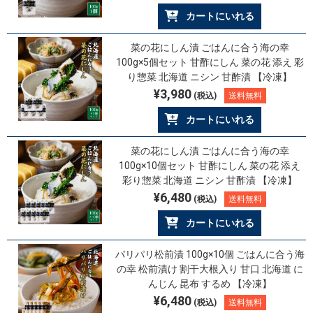
カートにいれる
菜の花にしん漬 ごはんに合う海の幸
100g×5個セット 甘酢にしん 菜の花 添え 彩
り惣菜 北海道 ニシン 甘酢漬 【冷凍】
¥3,980
(税込)
送料無料
カートにいれる
菜の花にしん漬 ごはんに合う海の幸
100g×10個セット 甘酢にしん 菜の花 添え
彩り惣菜 北海道 ニシン 甘酢漬 【冷凍】
¥6,480
(税込)
送料無料
カートにいれる
パリパリ松前漬 100g×10個 ごはんに合う海
の幸 松前漬け 割干大根入り 甘口 北海道 に
んじん 昆布 するめ 【冷凍】
¥6,480
(税込)
送料無料