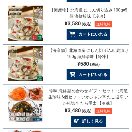
【海産物】北海道 にしん切り込み 100g×5
個 海鮮珍味【冷凍】
¥3,580
(税込)
送料無料
カートにいれる
【海産物】北海道産 にしん切り込み 麹漬け
100g 海鮮珍味【冷凍】
¥580
(税込)
カートにいれる
珍味 海鮮 詰め合わせ ギフト セット 北海道
生珍味 6個セット いかジャン辛 たこ塩辛 い
か糀塩辛 たら明太 【冷凍】
¥3,480
(税込)
送料無料
詳しく見る