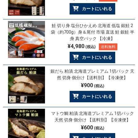
カートにいれる
鮭 切り身 塩分ひかえめ 北海道 低塩 銀鮭 2
袋（約700g）身＆尾付 市場 直送 鮭 銀鮭 半
身 真空パック 【冷凍】
¥4,980
(税込)
送料無料
カートにいれる
銀だら 粕漬 北海道プレミアム 1切パック 天
然 切身 個分け【送料別】【冷凍便】
¥900
(税込)
カートにいれる
マトウ鯛 粕漬 北海道プレミアム 1切パック
天然 切身 個分け 【送料別】【冷凍便】
¥600
(税込)