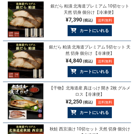
銀だら 粕漬 北海道プレミアム 10切セット
天然 切身 個分け【冷凍便】
¥7,390
(税込)
送料無料
カートにいれる
銀だら 粕漬 北海道プレミアム 5切セット 天
然 切身 個分け 【冷凍便】
¥4,840
(税込)
送料無料
カートにいれる
【干物】北海道産 真ほっけ 開き 2枚 グルメ
ロス【冷凍便】
¥2,250
(税込)
送料無料
カートにいれる
秋鮭 西京漬け 10切セット 天然 切身 個分け