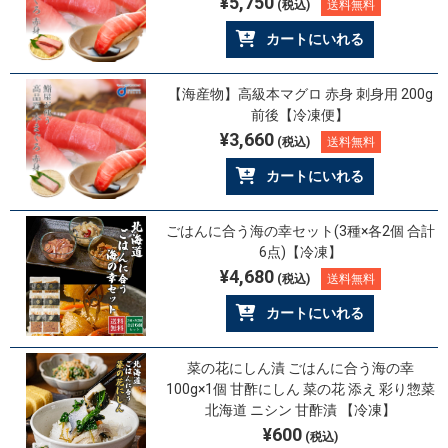
¥5,750
(税込)
送料無料
カートにいれる
【海産物】高級本マグロ 赤身 刺身用 200g
前後【冷凍便】
¥3,660
(税込)
送料無料
カートにいれる
ごはんに合う海の幸セット(3種×各2個 合計
6点)【冷凍】
¥4,680
(税込)
送料無料
カートにいれる
菜の花にしん漬 ごはんに合う海の幸
100g×1個 甘酢にしん 菜の花 添え 彩り惣菜
北海道 ニシン 甘酢漬 【冷凍】
¥600
(税込)