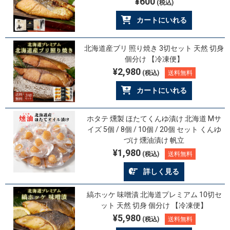
¥600
(税込)
カートにいれる
北海道産ブリ 照り焼き 3切セット 天然 切身
個分け 【冷凍便】
¥2,980
(税込)
送料無料
カートにいれる
ホタテ 燻製 ほたてくんゆ漬け 北海道 Mサ
イズ 5個 / 8個 / 10個 / 20個 セット くんゆ
づけ 燻油漬け 帆立
¥1,980
(税込)
送料無料
詳しく見る
縞ホッケ 味噌漬 北海道プレミアム 10切セ
ット 天然 切身 個分け 【冷凍便】
¥5,980
(税込)
送料無料