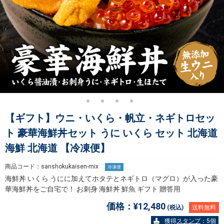
【ギフト】ウニ・いくら・帆立・ネギトロセッ
ト 豪華海鮮丼セット うに いくら セット 北海道
海鮮 北海道 【冷凍便】
商品コード：sanshokukaisen-mix
冷凍便
海鮮丼 いくら うにに加えてホタテとネギトロ（マグロ）が入った豪
華海鮮丼をご自宅で！ お刺身 海鮮丼 鮮魚 ギフト 贈答用
価格：
¥12,480
(税込)
送料無料
獲得
スタンプ
：5個