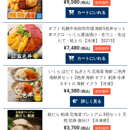
¥9,580
(税込)
送料無料
カートにいれる
ギフト 札幌中央卸売市場 海鮮5色丼セット
本マグロ・いくら醤油漬け・生ウニ・生ほ
たて・鮭とろ 【冷凍】【0213】
¥7,480
(税込)
送料無料
カートにいれる
いくら ほたて ねぎとろ 北海道 海鮮 二色丼
海鮮丼セット 2色丼 海鮮 ギフト 刺身 冷凍
ネギトロ 海鮮 イクラ 【冷凍】
¥4,380
(税込)
送料無料
詳しく見る
銀だら 粕漬 北海道プレミアム 3切セット 天
然 切身 個分け 【冷凍便】
¥3,700
(税込)
送料無料