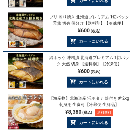
カートにいれる
ブリ 照り焼き 北海道プレミアム 1切パック
天然 切身 個分け【送料別】【冷凍便】
¥600
(税込)
カートにいれる
縞ホッケ 味噌漬 北海道プレミアム 1切パッ
ク 天然 切身 【送料別】【冷凍便】
¥600
(税込)
カートにいれる
【海産物】北海道産 活ホタテ 殻付き 約2kg
刺身用 生食可【冷蔵便 生鮮品】
¥8,380
(税込)
送料無料
カートにいれる