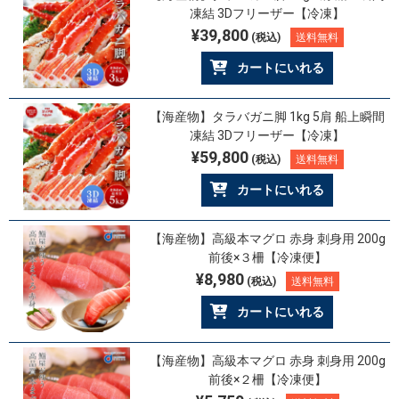
凍結 3Dフリーザー【冷凍】
¥39,800
(税込)
送料無料
カートにいれる
【海産物】タラバガニ脚 1kg 5肩 船上瞬間
凍結 3Dフリーザー【冷凍】
¥59,800
(税込)
送料無料
カートにいれる
【海産物】高級本マグロ 赤身 刺身用 200g
前後×３柵【冷凍便】
¥8,980
(税込)
送料無料
カートにいれる
【海産物】高級本マグロ 赤身 刺身用 200g
前後×２柵【冷凍便】