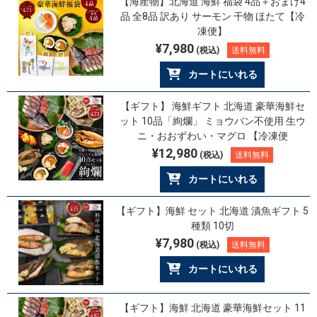
【海産物】北海道 海鮮 福袋 4品＋おまけ4
品 全8品 訳あり サーモン 干物 ほたて【冷
凍便】
¥7,980
(税込)
送料無料
カートにいれる
【ギフト】 海鮮ギフト 北海道 豪華海鮮セ
ット 10品「絢爛」 ミョウバン不使用 生ウ
ニ・おおずわい・マグロ 【冷凍便
¥12,980
(税込)
送料無料
カートにいれる
【ギフト】海鮮 セット 北海道 漬魚ギフト 5
種類 10切
¥7,980
(税込)
送料無料
カートにいれる
【ギフト】海鮮 北海道 豪華海鮮セット 11