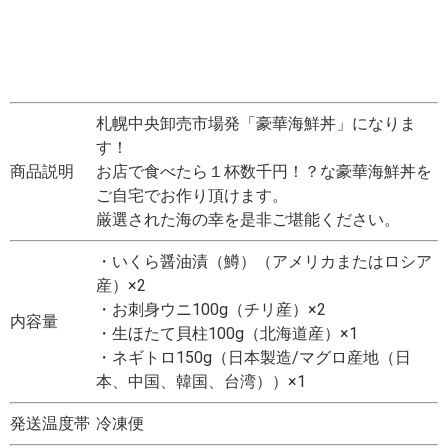
札幌中央卸売市場発「豪華海鮮丼」になりま
す！
商品説明
お店で食べたら１杯数千円！？な豪華海鮮丼を
ご自宅でお作り頂けます。
厳選された海の幸を是非ご堪能ください。
・いくら醤油漬（鱒）（アメリカまたはロシア
産）×2
・お刺身ウニ100g（チリ産）×2
内容量
・生ほたて貝柱100g（北海道産）×1
・ネギトロ150g（日本製造/マグロ産地（日
本、中国、韓国、台湾））×1
発送温度帯
冷凍便