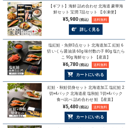
【ギフト】海鮮 詰め合わせ 北海道 豪華海
鮮セット 宝潤 7品セット 【冷凍便】
¥5,980
(税込)
送料無料
詳しく見る
塩紅鮭・魚卵3点セット 北海道加工 紅鮭 6
切 いくら醤油漬 60g 味付数の子 80g 塩たら
こ 90g 海鮮セット 【産直】
¥6,780
(税込)
送料無料
カートにいれる
紅鮭・秋鮭切身セット 北海道加工 塩紅鮭 2
切×4パック 北海道産 塩秋鮭 1切×4パック
食べ比べ 詰め合わせ 鮭 【産直】
¥5,480
(税込)
送料無料
カートにいれる