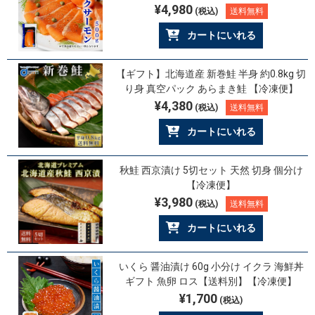
¥4,980
(税込)
送料無料
カートにいれる
【ギフト】北海道産 新巻鮭 半身 約0.8kg 切
り身 真空パック あらまき鮭 【冷凍便】
¥4,380
(税込)
送料無料
カートにいれる
秋鮭 西京漬け 5切セット 天然 切身 個分け
【冷凍便】
¥3,980
(税込)
送料無料
カートにいれる
いくら 醤油漬け 60g 小分け イクラ 海鮮丼
ギフト 魚卵 ロス【送料別】【冷凍便】
¥1,700
(税込)