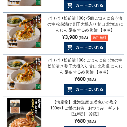
カートにいれる
パリパリ松前漬 100g×5個 ごはんに合う海
の幸 松前漬け 割干大根入り 甘口 北海道 に
んじん 昆布 するめ 海鮮 【冷凍】
¥3,980
(税込)
送料無料
カートにいれる
パリパリ松前漬 100g ごはんに合う海の幸
松前漬け 割干大根入り 甘口 北海道 にんじ
ん 昆布 するめ 海鮮 【冷凍】
¥600
(税込)
カートにいれる
【海産物】 北海道産 無着色いか塩辛
100g×1 ご飯のお供・おつまみ・ギフト
【送料別・冷蔵】
¥680
(税込)