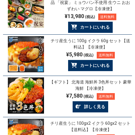
品 「祝宴」 ミョウバン不使用 生ウニ おお
ずわい マグロ【冷凍便】
¥13,980
(税込)
送料無料
カートにいれる
チリ産生うに 100g イクラ 60g セット【送
料込】【冷凍便】
¥5,980
(税込)
送料無料
カートにいれる
【ギフト】 北海道 海鮮丼 3色丼セット 豪華
海鮮 【冷凍便】
¥7,580
(税込)
送料無料
詳しく見る
チリ産生うに 100gx2 イクラ 60gx2 セット
【送料込】【冷凍便】