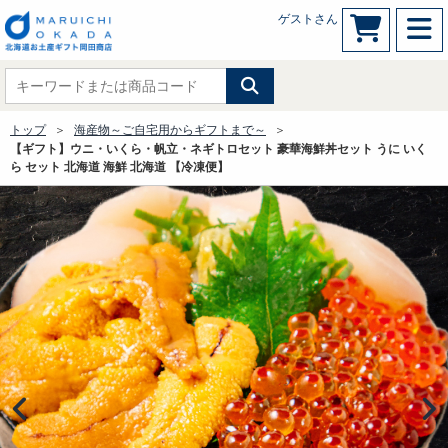
ゲストさん
トップ
海産物～ご自宅用からギフトまで～
【ギフト】ウニ・いくら・帆立・ネギトロセット 豪華海鮮丼セット うに いく
ら セット 北海道 海鮮 北海道 【冷凍便】