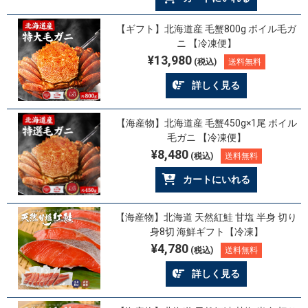
【ギフト】北海道産 毛蟹800g ボイル毛ガ
ニ 【冷凍便】
¥13,980
(税込)
送料無料
詳しく見る
【海産物】北海道産 毛蟹450g×1尾 ボイル
毛ガニ 【冷凍便】
¥8,480
(税込)
送料無料
カートにいれる
【海産物】北海道 天然紅鮭 甘塩 半身 切り
身8切 海鮮ギフト【冷凍】
¥4,780
(税込)
送料無料
詳しく見る