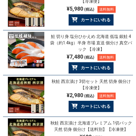
【冷凍便】
¥5,980
(税込)
送料無料
カートにいれる
鮭 切り身 塩分ひかえめ 北海道 低塩 銀鮭 4
袋（約1.4kg）半身 市場 直送 個分け 真空パ
ック 【冷凍】
¥7,480
(税込)
送料無料
カートにいれる
秋鮭 西京漬け 3切セット 天然 切身 個分け
【冷凍便】
¥2,980
(税込)
送料無料
カートにいれる
秋鮭 西京漬け 北海道プレミアム 1切パック
天然 切身 個分け【送料別】【冷凍便】