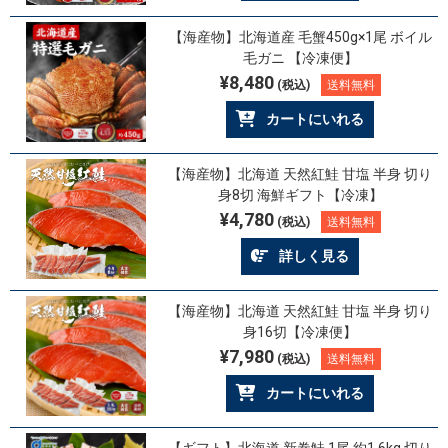
【海産物】北海道産 毛蟹450g×1尾 ボイル
毛ガニ 【冷凍便】
¥8,480
(税込)
送料無料
カートにいれる
【海産物】北海道 天然紅鮭 甘塩 半身 切り
身8切 海鮮ギフト【冷凍】
¥4,780
(税込)
送料無料
詳しく見る
【海産物】北海道 天然紅鮭 甘塩 半身 切り
身16切【冷凍便】
¥7,980
(税込)
送料無料
カートにいれる