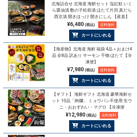
北海詰合せ 北海道 海鮮セット 塩紅鮭 いく
ら醤油漬 数の子松前漬 ほたて片貝 真だら
西京漬 開きほっけ 開きにしん 【産直】
¥6,480
(税込)
送料無料
カートにいれる
【海産物】北海道 海鮮 福袋 4品＋おまけ4
品 全8品 訳あり サーモン 干物 ほたて【冷
凍便】
¥7,980
(税込)
送料無料
カートにいれる
【ギフト】 海鮮ギフト 北海道 豪華海鮮セ
ット 10品「絢爛」 ミョウバン不使用 生ウ
ニ・おおずわい・マグロ 【冷凍便
¥12,980
(税込)
送料無料
カートにいれる