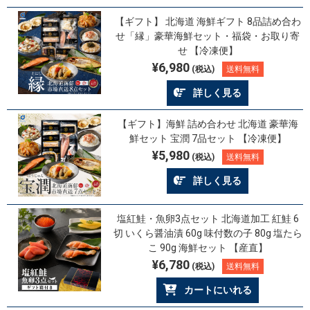
【ギフト】 北海道 海鮮ギフト 8品詰め合わ
せ「縁」豪華海鮮セット・福袋・お取り寄
せ 【冷凍便】
¥6,980
(税込)
送料無料
詳しく見る
【ギフト】海鮮 詰め合わせ 北海道 豪華海
鮮セット 宝潤 7品セット 【冷凍便】
¥5,980
(税込)
送料無料
詳しく見る
塩紅鮭・魚卵3点セット 北海道加工 紅鮭 6
切 いくら醤油漬 60g 味付数の子 80g 塩たら
こ 90g 海鮮セット 【産直】
¥6,780
(税込)
送料無料
カートにいれる