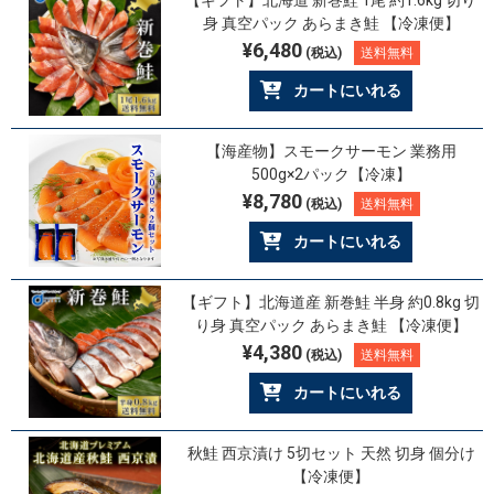
【ギフト】北海道 新巻鮭 1尾 約1.6kg 切り
身 真空パック あらまき鮭 【冷凍便】
¥6,480
(税込)
送料無料
カートにいれる
【海産物】スモークサーモン 業務用
500g×2パック【冷凍】
¥8,780
(税込)
送料無料
カートにいれる
【ギフト】北海道産 新巻鮭 半身 約0.8kg 切
り身 真空パック あらまき鮭 【冷凍便】
¥4,380
(税込)
送料無料
カートにいれる
秋鮭 西京漬け 5切セット 天然 切身 個分け
【冷凍便】