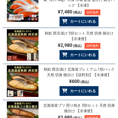
ック 【冷凍】
¥7,480
(税込)
送料無料
カートにいれる
秋鮭 西京漬け 3切セット 天然 切身 個分け
【冷凍便】
¥2,980
(税込)
送料無料
カートにいれる
秋鮭 西京漬け 北海道プレミアム 1切パック
天然 切身 個分け【送料別】【冷凍便】
¥600
(税込)
カートにいれる
北海道産ブリ 照り焼き 3切セット 天然 切身
個分け 【冷凍便】
¥2,980