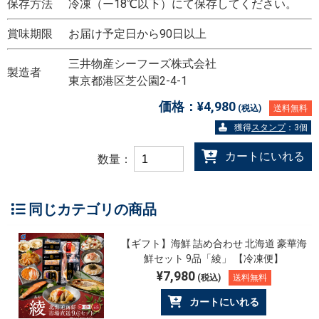
保存方法
冷凍（ー18℃以下）にて保存してください。
賞味期限
お届け予定日から90日以上
三井物産シーフーズ株式会社
製造者
東京都港区芝公園2-4-1
価格：
¥4,980
(税込)
送料無料
獲得
スタンプ
：3個
カートにいれる
数量：
同じカテゴリの商品
【ギフト】海鮮 詰め合わせ 北海道 豪華海
鮮セット 9品「綾」 【冷凍便】
¥7,980
(税込)
送料無料
カートにいれる