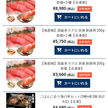
前後×３柵【冷凍便】
¥8,980
(税込)
送料無料
カートにいれる
【海産物】高級本マグロ 赤身 刺身用 200g
前後×２柵【冷凍便】
¥5,750
(税込)
送料無料
カートにいれる
【海産物】高級本マグロ 赤身 刺身用 200g
前後【冷凍便】
¥3,660
(税込)
送料無料
カートにいれる
ごはんに合う海の幸セット(3種×各2個 合計
6点)【冷凍】
¥4,680