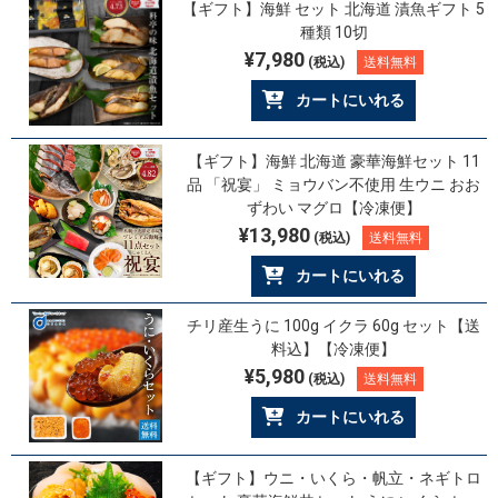
【ギフト】海鮮 セット 北海道 漬魚ギフト 5
種類 10切
¥7,980
(税込)
送料無料
カートにいれる
【ギフト】海鮮 北海道 豪華海鮮セット 11
品 「祝宴」 ミョウバン不使用 生ウニ おお
ずわい マグロ【冷凍便】
¥13,980
(税込)
送料無料
カートにいれる
チリ産生うに 100g イクラ 60g セット【送
料込】【冷凍便】
¥5,980
(税込)
送料無料
カートにいれる
【ギフト】ウニ・いくら・帆立・ネギトロ