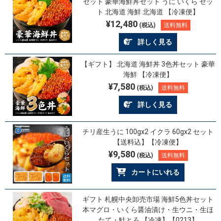
セット 豪華海鮮丼セット うに いくら セッ
ト 北海道 海鮮 北海道 【冷凍便】
¥12,480
(税込)
送料無料
詳しく見る
【ギフト】 北海道 海鮮丼 3色丼セット 豪華
海鮮 【冷凍便】
¥7,580
(税込)
送料無料
詳しく見る
チリ産生うに 100gx2 イクラ 60gx2 セット
【送料込】【冷凍便】
¥9,580
(税込)
送料無料
カートにいれる
ギフト 札幌中央卸売市場 海鮮5色丼セット
本マグロ・いくら醤油漬け・生ウニ・生ほ
たて・鮭とろ 【冷凍】【0213】