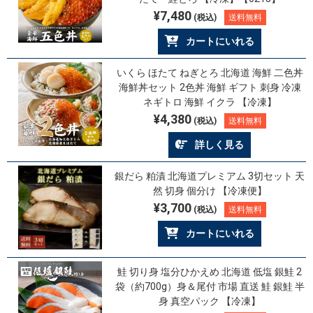
¥7,480
(税込)
送料無料
カートにいれる
いくら ほたて ねぎとろ 北海道 海鮮 二色丼
海鮮丼セット 2色丼 海鮮 ギフト 刺身 冷凍
ネギトロ 海鮮 イクラ 【冷凍】
¥4,380
(税込)
送料無料
詳しく見る
銀だら 粕漬 北海道プレミアム 3切セット 天
然 切身 個分け 【冷凍便】
¥3,700
(税込)
送料無料
カートにいれる
鮭 切り身 塩分ひかえめ 北海道 低塩 銀鮭 2
袋（約700g）身＆尾付 市場 直送 鮭 銀鮭 半
身 真空パック 【冷凍】