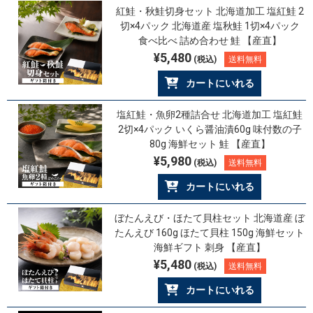
紅鮭・秋鮭切身セット 北海道加工 塩紅鮭 2
切×4パック 北海道産 塩秋鮭 1切×4パック
食べ比べ 詰め合わせ 鮭 【産直】
¥5,480
(税込)
送料無料
カートにいれる
塩紅鮭・魚卵2種詰合せ 北海道加工 塩紅鮭
2切×4パック いくら醤油漬60g 味付数の子
80g 海鮮セット 鮭 【産直】
¥5,980
(税込)
送料無料
カートにいれる
ぼたんえび・ほたて貝柱セット 北海道産 ぼ
たんえび 160g ほたて貝柱 150g 海鮮セット
海鮮ギフト 刺身 【産直】
¥5,480
(税込)
送料無料
カートにいれる