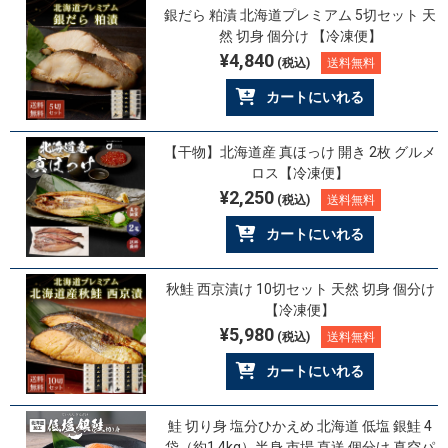
銀だら 粕漬 北海道プレミアム 5切セット 天
然 切身 個分け 【冷凍便】
¥4,840
(税込)
送料無料
カートにいれる
【干物】北海道産 真ほっけ 開き 2枚 グルメ
ロス【冷凍便】
¥2,250
(税込)
送料無料
カートにいれる
秋鮭 西京漬け 10切セット 天然 切身 個分け
【冷凍便】
¥5,980
(税込)
送料無料
カートにいれる
鮭 切り身 塩分ひかえめ 北海道 低塩 銀鮭 4
袋（約1.4kg）半身 市場 直送 個分け 真空パ