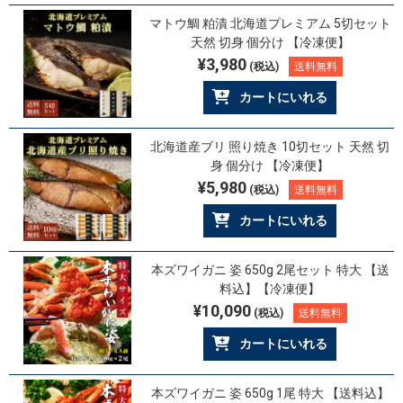
マトウ鯛 粕漬 北海道プレミアム 5切セット
天然 切身 個分け 【冷凍便】
¥3,980
(税込)
送料無料
カートにいれる
北海道産ブリ 照り焼き 10切セット 天然 切
身 個分け 【冷凍便】
¥5,980
(税込)
送料無料
カートにいれる
本ズワイガニ 姿 650g 2尾セット 特大 【送
料込】【冷凍便】
¥10,090
(税込)
送料無料
カートにいれる
本ズワイガニ 姿 650g 1尾 特大 【送料込】