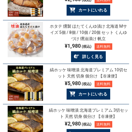
(税込)
送料無料
カートにいれる
ホタテ 燻製 ほたてくんゆ漬け 北海道 Mサ
イズ 5個 / 8個 / 10個 / 20個 セット くんゆ
づけ 燻油漬け 帆立
¥1,980
(税込)
送料無料
詳しく見る
縞ホッケ 味噌漬 北海道プレミアム 10切セ
ット 天然 切身 個分け 【冷凍便】
¥5,980
(税込)
送料無料
カートにいれる
縞ホッケ 味噌漬 北海道プレミアム 3切セッ
ト 天然 切身 個分け 【冷凍便】
¥2,980
(税込)
送料無料