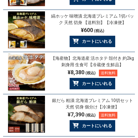
縞ホッケ 味噌漬 北海道プレミアム 1切パッ
ク 天然 切身 【送料別】【冷凍便】
¥600
(税込)
カートにいれる
【海産物】北海道産 活ホタテ 殻付き 約2kg
刺身用 生食可【冷蔵便 生鮮品】
¥8,380
(税込)
送料無料
カートにいれる
銀だら 粕漬 北海道プレミアム 10切セット
天然 切身 個分け【冷凍便】
¥7,390
(税込)
送料無料
カートにいれる