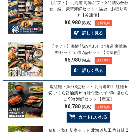
【ギフト】 北海道 海鮮ギフト 8品詰め合わ
せ「縁」豪華海鮮セット・福袋・お取り寄
せ 【冷凍便】
¥6,980
(税込)
送料無料
詳しく見る
【ギフト】海鮮 詰め合わせ 北海道 豪華海
鮮セット 宝潤 7品セット 【冷凍便】
¥5,980
(税込)
送料無料
詳しく見る
塩紅鮭・魚卵3点セット 北海道加工 紅鮭 6
切 いくら醤油漬 60g 味付数の子 80g 塩たら
こ 90g 海鮮セット 【産直】
¥6,780
(税込)
送料無料
カートにいれる
紅鮭・秋鮭切身セット 北海道加工 塩紅鮭 2