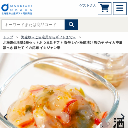
ゲストさん
トップ
海産物～ご自宅用からギフトまで～
北海道生珍味6種セットおつまみギフト 塩辛 いか 松前漬け 数の子 子イカ沖漬
ほっき ほたて イカ昆布 イカジャン辛