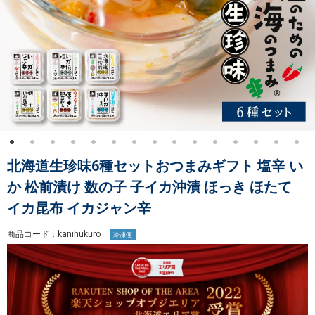
北海道生珍味6種セットおつまみギフト 塩辛 い
か 松前漬け 数の子 子イカ沖漬 ほっき ほたて
イカ昆布 イカジャン辛
商品コード：kanihukuro
冷凍便