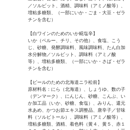
／ソルビット、酒精、調味料（アミノ酸等）、
増粘多糖類、（一部にいか・ごま・大豆・ゼラ
チンを含む）
【白ワインのためのいか糀塩辛】
いか（ペルー、チリ、その他）、食塩、こう
じ、砂糖、発酵調味料、風味調味料、たん白加
水分解物／ソルビット、調味料（アミノ酸
等）、増粘多糖類、（一部にいか・さば・ゼラ
チンを含む）
【ビールのための北海道ニラ松前】
原材料名：にら（北海道）、しょうゆ、数の子
（デンマーク）、にんじん、砂糖、こんぶ、い
か加工品（いか、砂糖、食塩）、みりん、還元
水あめ、かつお節エキス調整品、唐辛子／甘味
料（ソルビトール）、調味料（アミノ酸等）、
増粘多糖類、酒精、着色料（黄４、黄５、赤１