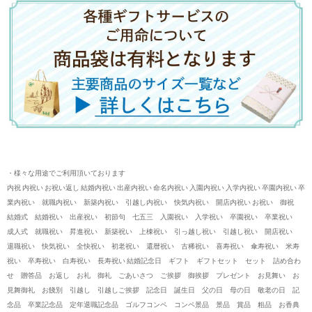
・様々な用途でご利用頂いております
内祝 内祝い お祝い返し 結婚内祝い 出産内祝い 命名内祝い 入園内祝い 入学内祝い 卒園内祝い 卒
業内祝い 就職内祝い 新築内祝い 引越し内祝い 快気内祝い 開店内祝い お祝い 御祝
結婚式 結婚祝い 出産祝い 初節句 七五三 入園祝い 入学祝い 卒園祝い 卒業祝い
成人式 就職祝い 昇進祝い 新築祝い 上棟祝い 引っ越し祝い 引越し祝い 開店祝い
退職祝い 快気祝い 全快祝い 初老祝い 還暦祝い 古稀祝い 喜寿祝い 傘寿祝い 米寿
祝い 卒寿祝い 白寿祝い 長寿祝い 結婚記念日 ギフト ギフトセット セット 詰め合わ
せ 贈答品 お返し お礼 御礼 ごあいさつ ご挨拶 御挨拶 プレゼント お見舞い お
見舞御礼 お餞別 引越し 引越しご挨拶 記念日 誕生日 父の日 母の日 敬老の日 記
念品 卒業記念品 定年退職記念品 ゴルフコンペ コンペ景品 景品 賞品 粗品 お香典