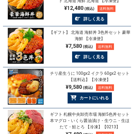
ト 北海道 海鮮 北海道 【冷凍便】
¥12,480
(税込)
送料無料
詳しく見る
【ギフト】 北海道 海鮮丼 3色丼セット 豪華
海鮮 【冷凍便】
¥7,580
(税込)
送料無料
詳しく見る
チリ産生うに 100gx2 イクラ 60gx2 セット
【送料込】【冷凍便】
¥9,580
(税込)
送料無料
カートにいれる
ギフト 札幌中央卸売市場 海鮮5色丼セット
本マグロ・いくら醤油漬け・生ウニ・生ほ
たて・鮭とろ 【冷凍】【0213】