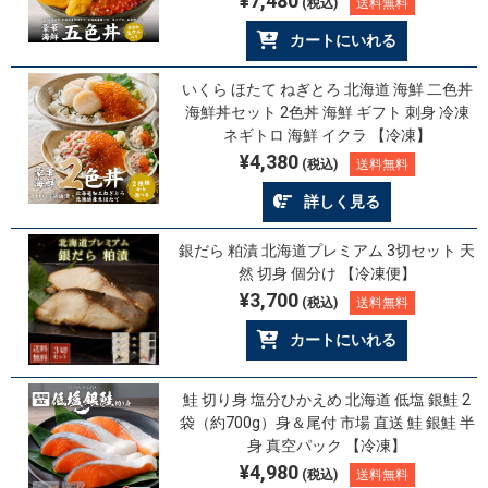
¥7,480
(税込)
送料無料
カートにいれる
いくら ほたて ねぎとろ 北海道 海鮮 二色丼
海鮮丼セット 2色丼 海鮮 ギフト 刺身 冷凍
ネギトロ 海鮮 イクラ 【冷凍】
¥4,380
(税込)
送料無料
詳しく見る
銀だら 粕漬 北海道プレミアム 3切セット 天
然 切身 個分け 【冷凍便】
¥3,700
(税込)
送料無料
カートにいれる
鮭 切り身 塩分ひかえめ 北海道 低塩 銀鮭 2
袋（約700g）身＆尾付 市場 直送 鮭 銀鮭 半
身 真空パック 【冷凍】
¥4,980
(税込)
送料無料