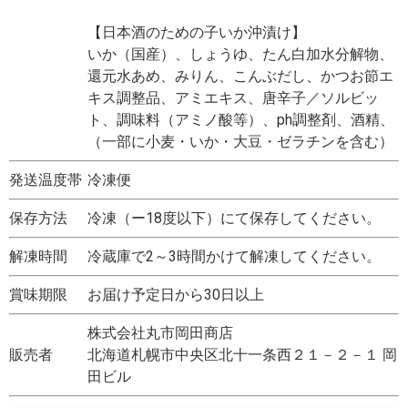
【日本酒のための子いか沖漬け】
いか（国産）、しょうゆ、たん白加水分解物、
還元水あめ、みりん、こんぶだし、かつお節エ
キス調整品、アミエキス、唐辛子／ソルビッ
ト、調味料（アミノ酸等）、ph調整剤、酒精、
（一部に小麦・いか・大豆・ゼラチンを含む）
発送温度帯
冷凍便
保存方法
冷凍（ー18度以下）にて保存してください。
解凍時間
冷蔵庫で2～3時間かけて解凍してください。
賞味期限
お届け予定日から30日以上
株式会社丸市岡田商店
販売者
北海道札幌市中央区北十一条西２１－２－１ 岡
田ビル