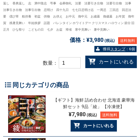
返し 香典返し 志 満中陰志 弔事 会葬御礼 法要 法要引き出物 法要引出物 法事
法事引き出物 法事引出物 忌明け 四十九日 七七日忌明け志 一周忌 三回忌 回忌法
要 偲び草 粗供養 初盆 供物 お供え お中元 御中元 お歳暮 御歳暮 お年賀 御年
賀 残暑見舞い 年始挨拶 話題 バレンタイン ホワイトデー クリスマス ハロウィン 節分 旧
正月 ひな祭り こどもの日 七夕 お盆 帰省 寒中見舞い 暑中見舞い
価格：
¥3,980
(税込)
送料無料
獲得
スタンプ
：6個
カートにいれる
数量：
同じカテゴリの商品
【ギフト】海鮮 詰め合わせ 北海道 豪華海
鮮セット 9品「綾」 【冷凍便】
¥7,980
(税込)
送料無料
カートにいれる