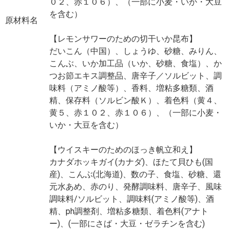
０２、赤１０６）、（一部に小麦・いか・大豆
を含む）
原材料名
【レモンサワーのための切干いか昆布】
だいこん（中国）、しょうゆ、砂糖、みりん、
こんぶ、いか加工品（いか、砂糖、食塩）、か
つお節エキス調整品、唐辛子／ソルビット、調
味料（アミノ酸等）、香料、増粘多糖類、酒
精、保存料（ソルビン酸Ｋ）、着色料（黄４、
黄５、赤１０２、赤１０６）、（一部に小麦・
いか・大豆を含む）
【ウイスキーのためのほっき帆立和え】
カナダホッキガイ(カナダ)、ほたて貝ひも(国
産)、こんぶ(北海道)、数の子、食塩、砂糖、還
元水あめ、赤のり、発酵調味料、唐辛子、風味
調味料/ソルビット、調味料(アミノ酸等)、酒
精、ph調整剤、増粘多糖類、着色料(アナト
ー)、(一部にさば・大豆・ゼラチンを含む)