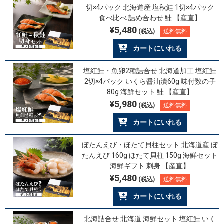
切×4パック 北海道産 塩秋鮭 1切×4パック
食べ比べ 詰め合わせ 鮭 【産直】
¥5,480
(税込)
送料無料
カートにいれる
塩紅鮭・魚卵2種詰合せ 北海道加工 塩紅鮭
2切×4パック いくら醤油漬60g 味付数の子
80g 海鮮セット 鮭 【産直】
¥5,980
(税込)
送料無料
カートにいれる
ぼたんえび・ほたて貝柱セット 北海道産 ぼ
たんえび 160g ほたて貝柱 150g 海鮮セット
海鮮ギフト 刺身 【産直】
¥5,480
(税込)
送料無料
カートにいれる
北海詰合せ 北海道 海鮮セット 塩紅鮭 いく