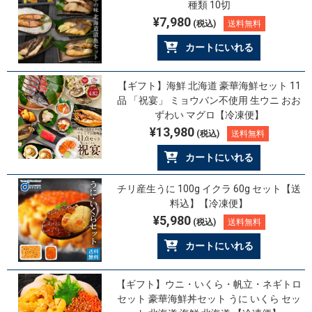
種類 10切
¥7,980
(税込)
送料無料
カートにいれる
【ギフト】海鮮 北海道 豪華海鮮セット 11
品 「祝宴」 ミョウバン不使用 生ウニ おお
ずわい マグロ【冷凍便】
¥13,980
(税込)
送料無料
カートにいれる
チリ産生うに 100g イクラ 60g セット【送
料込】【冷凍便】
¥5,980
(税込)
送料無料
カートにいれる
【ギフト】ウニ・いくら・帆立・ネギトロ
セット 豪華海鮮丼セット うに いくら セッ