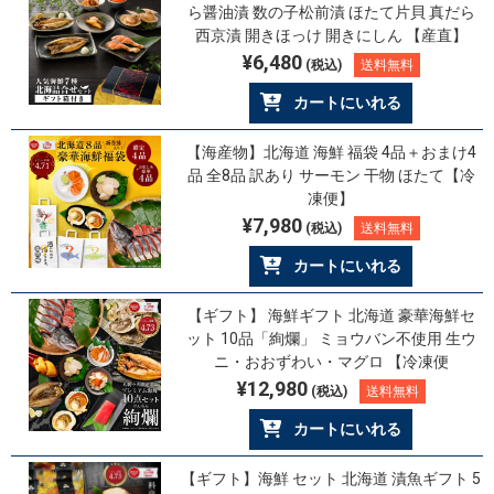
ら醤油漬 数の子松前漬 ほたて片貝 真だら
西京漬 開きほっけ 開きにしん 【産直】
¥6,480
(税込)
送料無料
カートにいれる
【海産物】北海道 海鮮 福袋 4品＋おまけ4
品 全8品 訳あり サーモン 干物 ほたて【冷
凍便】
¥7,980
(税込)
送料無料
カートにいれる
【ギフト】 海鮮ギフト 北海道 豪華海鮮セ
ット 10品「絢爛」 ミョウバン不使用 生ウ
ニ・おおずわい・マグロ 【冷凍便
¥12,980
(税込)
送料無料
カートにいれる
【ギフト】海鮮 セット 北海道 漬魚ギフト 5