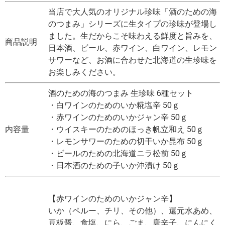
当店で大人気のオリジナル珍味「酒のための海
のつまみ」シリーズに生タイプの珍味が登場し
ました。生だからこそ味わえる鮮度と旨みを、
商品説明
日本酒、ビール、赤ワイン、白ワイン、レモン
サワーなど、お酒に合わせた北海道の生珍味を
お楽しみください。
酒のための海のつまみ 生珍味 6種セット
・白ワインのためのいか糀塩辛 50ｇ
・赤ワインのためのいかジャン辛 50ｇ
内容量
・ウイスキーのためのほっき帆立和え 50ｇ
・レモンサワーのための切干いか昆布 50ｇ
・ビールのための北海道ニラ松前 50ｇ
・日本酒のための子いか沖漬け 50ｇ
【赤ワインのためのいかジャン辛】
いか（ペルー、チリ、その他）、還元水あめ、
豆板醤、食塩、にら、ごま、唐辛子、にんにく