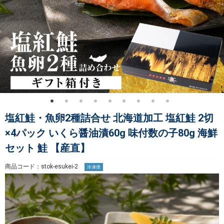
塩紅鮭・魚卵2種詰合せ 北海道加工 塩紅鮭 2切
×4パック いくら醤油漬60g 味付数の子80g 海鮮
セット 鮭 【産直】
商品コード：stok-esukei-2
冷凍便