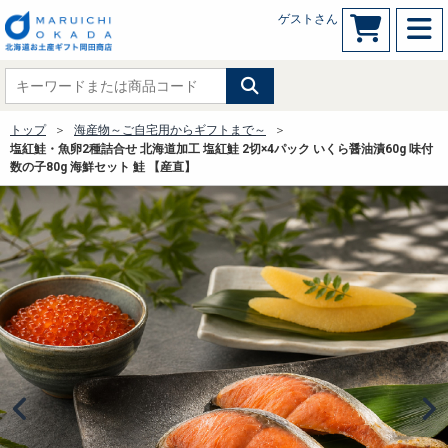
ゲストさん
トップ
海産物～ご自宅用からギフトまで～
塩紅鮭・魚卵2種詰合せ 北海道加工 塩紅鮭 2切×4パック いくら醤油漬60g 味付
数の子80g 海鮮セット 鮭 【産直】