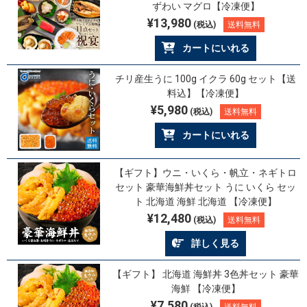
ずわい マグロ【冷凍便】
¥13,980
(税込)
送料無料
カートにいれる
チリ産生うに 100g イクラ 60g セット【送
料込】【冷凍便】
¥5,980
(税込)
送料無料
カートにいれる
【ギフト】ウニ・いくら・帆立・ネギトロ
セット 豪華海鮮丼セット うに いくら セッ
ト 北海道 海鮮 北海道 【冷凍便】
¥12,480
(税込)
送料無料
詳しく見る
【ギフト】 北海道 海鮮丼 3色丼セット 豪華
海鮮 【冷凍便】
¥7,580