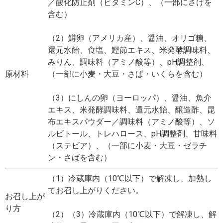
／酸化防止剤（ビタミンC）、（一部にさけを
含む）
（2）鱒卵（アメリカ産）、醤油、オリゴ糖、
還元水飴、食塩、鰹節エキス、米発酵調味料、
みりん、調味料（アミノ酸等）、pH調整剤、
原材料
（一部に小麦・大豆・さば・いくらを含む）
（3）にしんの卵（ヨーロッパ）、醤油、魚介
エキス、米発酵調味料、還元水飴、醸造酢、昆
布エキスパウダー／調味料（アミノ酸等）、ソ
ルビトール、トレハロース、pH調整剤、甘味料
（ステビア）、（一部に小麦・大豆・ゼラチ
ン・さばを含む）
（1）冷蔵庫内（10℃以下）で解凍し、加熱し
てお召し上がりください。
お召し上が
り方
（2）（3）冷蔵庫内（10℃以下）で解凍し、解