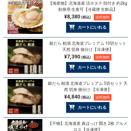
【海産物】北海道産 活ホタテ 殻付き 約2kg
刺身用 生食可【冷蔵便 生鮮品】
¥8,380
(税込)
送料無料
カートにいれる
銀だら 粕漬 北海道プレミアム 10切セット
天然 切身 個分け【冷凍便】
¥7,390
(税込)
送料無料
カートにいれる
銀だら 粕漬 北海道プレミアム 5切セット 天
然 切身 個分け 【冷凍便】
¥4,840
(税込)
送料無料
カートにいれる
【干物】北海道産 真ほっけ 開き 2枚 グルメ
ロス【冷凍便】