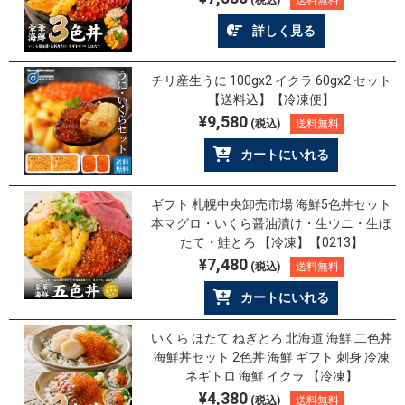
(税込)
送料無料
詳しく見る
チリ産生うに 100gx2 イクラ 60gx2 セット
【送料込】【冷凍便】
¥9,580
(税込)
送料無料
カートにいれる
ギフト 札幌中央卸売市場 海鮮5色丼セット
本マグロ・いくら醤油漬け・生ウニ・生ほ
たて・鮭とろ 【冷凍】【0213】
¥7,480
(税込)
送料無料
カートにいれる
いくら ほたて ねぎとろ 北海道 海鮮 二色丼
海鮮丼セット 2色丼 海鮮 ギフト 刺身 冷凍
ネギトロ 海鮮 イクラ 【冷凍】
¥4,380
(税込)
送料無料