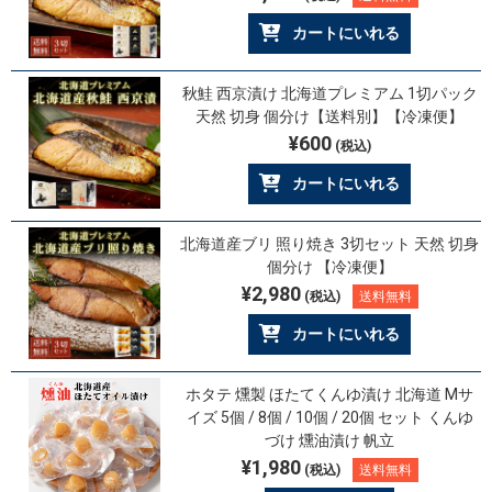
カートにいれる
秋鮭 西京漬け 北海道プレミアム 1切パック
天然 切身 個分け【送料別】【冷凍便】
¥600
(税込)
カートにいれる
北海道産ブリ 照り焼き 3切セット 天然 切身
個分け 【冷凍便】
¥2,980
(税込)
送料無料
カートにいれる
ホタテ 燻製 ほたてくんゆ漬け 北海道 Mサ
イズ 5個 / 8個 / 10個 / 20個 セット くんゆ
づけ 燻油漬け 帆立
¥1,980
(税込)
送料無料