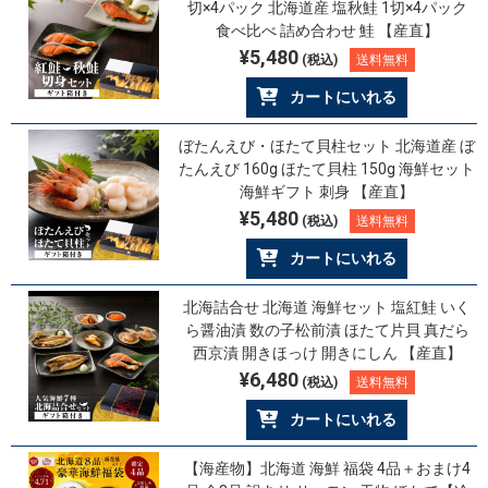
切×4パック 北海道産 塩秋鮭 1切×4パック
食べ比べ 詰め合わせ 鮭 【産直】
¥5,480
(税込)
送料無料
カートにいれる
ぼたんえび・ほたて貝柱セット 北海道産 ぼ
たんえび 160g ほたて貝柱 150g 海鮮セット
海鮮ギフト 刺身 【産直】
¥5,480
(税込)
送料無料
カートにいれる
北海詰合せ 北海道 海鮮セット 塩紅鮭 いく
ら醤油漬 数の子松前漬 ほたて片貝 真だら
西京漬 開きほっけ 開きにしん 【産直】
¥6,480
(税込)
送料無料
カートにいれる
【海産物】北海道 海鮮 福袋 4品＋おまけ4