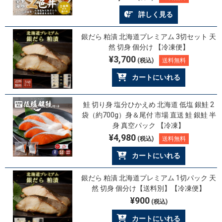
詳しく見る
銀だら 粕漬 北海道プレミアム 3切セット 天
然 切身 個分け 【冷凍便】
¥3,700
(税込)
送料無料
カートにいれる
鮭 切り身 塩分ひかえめ 北海道 低塩 銀鮭 2
袋（約700g）身＆尾付 市場 直送 鮭 銀鮭 半
身 真空パック 【冷凍】
¥4,980
(税込)
送料無料
カートにいれる
銀だら 粕漬 北海道プレミアム 1切パック 天
然 切身 個分け【送料別】【冷凍便】
¥900
(税込)
カートにいれる