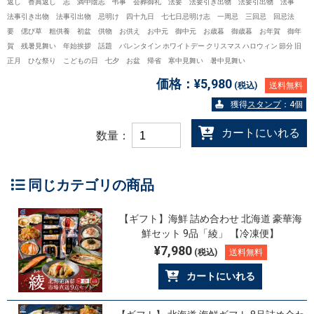
返し 香典返し 志 満中陰志 弔事 会葬御礼 法要 法要引き出物 法要引出物 法事
法事引き出物 法事引出物 忌明け 四十九日 七七日忌明け志 一周忌 三回忌 回忌法
要 偲び草 粗供養 初盆 供物 お供え お中元 御中元 お歳暮 御歳暮 お年賀 御年
賀 残暑見舞い 年始挨拶 話題 バレンタイン ホワイトデー クリスマス ハロウィン 節分 旧
正月 ひな祭り こどもの日 七夕 お盆 帰省 寒中見舞い 暑中見舞い
価格：
¥5,980
(税込)
送料無料
獲得
スタンプ
：4個
カートにいれる
数量：
同じカテゴリの商品
【ギフト】海鮮 詰め合わせ 北海道 豪華海
鮮セット 9品「綾」 【冷凍便】
¥7,980
(税込)
送料無料
カートにいれる