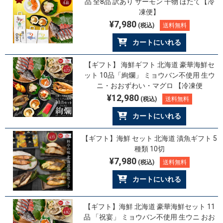
品 全8品 訳あり サーモン 干物 ほたて【冷
凍便】
¥7,980
(税込)
送料無料
カートにいれる
【ギフト】 海鮮ギフト 北海道 豪華海鮮セ
ット 10品「絢爛」 ミョウバン不使用 生ウ
ニ・おおずわい・マグロ 【冷凍便
¥12,980
(税込)
送料無料
カートにいれる
【ギフト】海鮮 セット 北海道 漬魚ギフト 5
種類 10切
¥7,980
(税込)
送料無料
カートにいれる
【ギフト】海鮮 北海道 豪華海鮮セット 11
品 「祝宴」 ミョウバン不使用 生ウニ おお