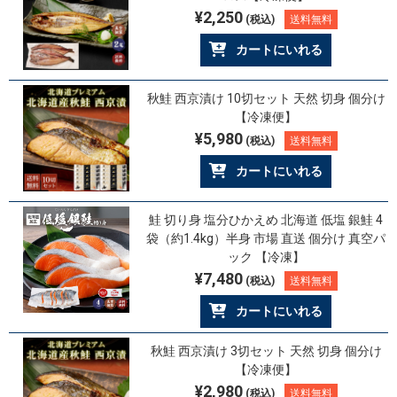
¥2,250
(税込)
送料無料
カートにいれる
秋鮭 西京漬け 10切セット 天然 切身 個分け
【冷凍便】
¥5,980
(税込)
送料無料
カートにいれる
鮭 切り身 塩分ひかえめ 北海道 低塩 銀鮭 4
袋（約1.4kg）半身 市場 直送 個分け 真空パ
ック 【冷凍】
¥7,480
(税込)
送料無料
カートにいれる
秋鮭 西京漬け 3切セット 天然 切身 個分け
【冷凍便】
¥2,980
(税込)
送料無料