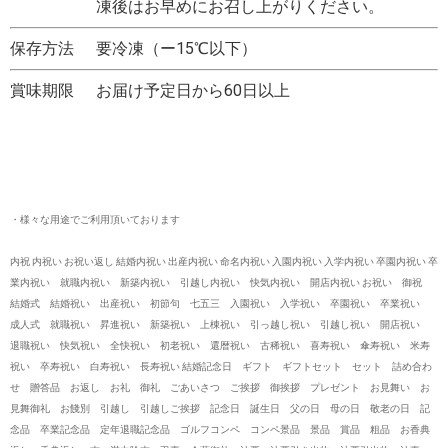
凍後はお早めにお召し上がりください。
保存方法
要冷凍（ー15℃以下）
賞味期限
お届け予定日から60日以上
・様々な用途でご利用頂いております
内祝 内祝い お祝い返し 結婚内祝い 出産内祝い 命名内祝い 入園内祝い 入学内祝い 卒園内祝い 卒
業内祝い 就職内祝い 新築内祝い 引越し内祝い 快気内祝い 開店内祝い お祝い 御祝
結婚式 結婚祝い 出産祝い 初節句 七五三 入園祝い 入学祝い 卒園祝い 卒業祝い
成人式 就職祝い 昇進祝い 新築祝い 上棟祝い 引っ越し祝い 引越し祝い 開店祝い
退職祝い 快気祝い 全快祝い 初老祝い 還暦祝い 古稀祝い 喜寿祝い 傘寿祝い 米寿
祝い 卒寿祝い 白寿祝い 長寿祝い 結婚記念日 ギフト ギフトセット セット 詰め合わ
せ 贈答品 お返し お礼 御礼 ごあいさつ ご挨拶 御挨拶 プレゼント お見舞い お
見舞御礼 お餞別 引越し 引越しご挨拶 記念日 誕生日 父の日 母の日 敬老の日 記
念品 卒業記念品 定年退職記念品 ゴルフコンペ コンペ景品 景品 賞品 粗品 お香典