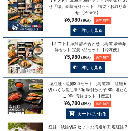
【ギフト】 北海道 海鮮ギフト 8品詰め合わ
せ「縁」豪華海鮮セット・福袋・お取り寄
せ 【冷凍便】
¥6,980
(税込)
送料無料
詳しく見る
【ギフト】海鮮 詰め合わせ 北海道 豪華海
鮮セット 宝潤 7品セット 【冷凍便】
¥5,980
(税込)
送料無料
詳しく見る
塩紅鮭・魚卵3点セット 北海道加工 紅鮭 6
切 いくら醤油漬 60g 味付数の子 80g 塩たら
こ 90g 海鮮セット 【産直】
¥6,780
(税込)
送料無料
カートにいれる
紅鮭・秋鮭切身セット 北海道加工 塩紅鮭 2