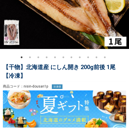
【干物】北海道産 にしん開き 200g前後 1尾
【冷凍】
商品コード：nisin-dousan1p
冷凍便