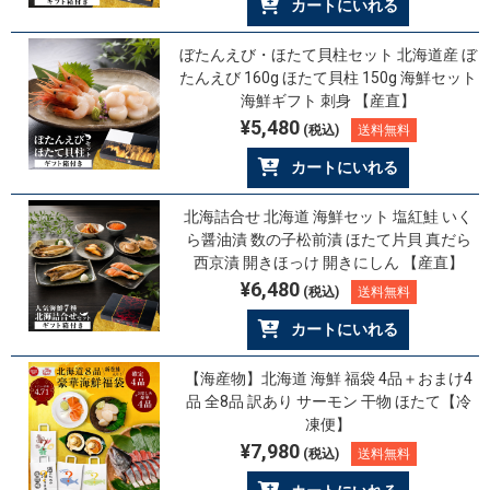
カートにいれる
ぼたんえび・ほたて貝柱セット 北海道産 ぼ
たんえび 160g ほたて貝柱 150g 海鮮セット
海鮮ギフト 刺身 【産直】
¥5,480
(税込)
送料無料
カートにいれる
北海詰合せ 北海道 海鮮セット 塩紅鮭 いく
ら醤油漬 数の子松前漬 ほたて片貝 真だら
西京漬 開きほっけ 開きにしん 【産直】
¥6,480
(税込)
送料無料
カートにいれる
【海産物】北海道 海鮮 福袋 4品＋おまけ4
品 全8品 訳あり サーモン 干物 ほたて【冷
凍便】
¥7,980
(税込)
送料無料