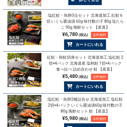
塩紅鮭・魚卵3点セット 北海道加工 紅鮭 6
切 いくら醤油漬 60g 味付数の子 80g 塩たら
こ 90g 海鮮セット 【産直】
¥6,780
(税込)
送料無料
カートにいれる
紅鮭・秋鮭切身セット 北海道加工 塩紅鮭 2
切×4パック 北海道産 塩秋鮭 1切×4パック
食べ比べ 詰め合わせ 鮭 【産直】
¥5,480
(税込)
送料無料
カートにいれる
塩紅鮭・魚卵2種詰合せ 北海道加工 塩紅鮭
2切×4パック いくら醤油漬60g 味付数の子
80g 海鮮セット 鮭 【産直】
¥5,980
(税込)
送料無料