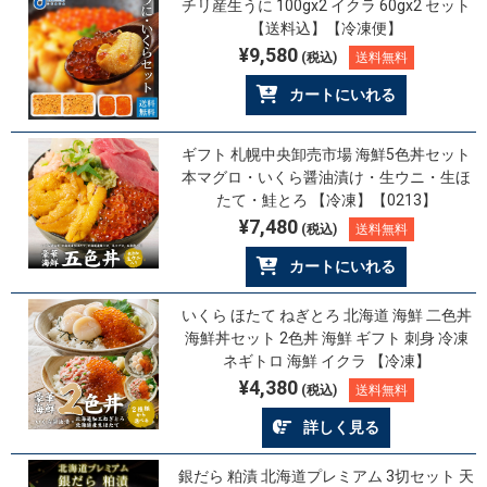
チリ産生うに 100gx2 イクラ 60gx2 セット
【送料込】【冷凍便】
¥9,580
(税込)
送料無料
カートにいれる
ギフト 札幌中央卸売市場 海鮮5色丼セット
本マグロ・いくら醤油漬け・生ウニ・生ほ
たて・鮭とろ 【冷凍】【0213】
¥7,480
(税込)
送料無料
カートにいれる
いくら ほたて ねぎとろ 北海道 海鮮 二色丼
海鮮丼セット 2色丼 海鮮 ギフト 刺身 冷凍
ネギトロ 海鮮 イクラ 【冷凍】
¥4,380
(税込)
送料無料
詳しく見る
銀だら 粕漬 北海道プレミアム 3切セット 天