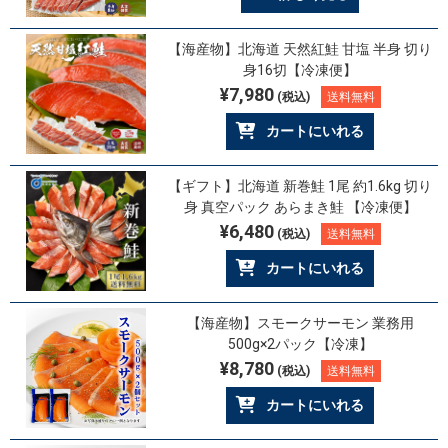
【海産物】北海道 天然紅鮭 甘塩 半身 切り
身16切【冷凍便】
¥7,980
(税込)
送料無料
カートにいれる
【ギフト】北海道 新巻鮭 1尾 約1.6kg 切り
身 真空パック あらまき鮭 【冷凍便】
¥6,480
(税込)
送料無料
カートにいれる
【海産物】スモークサーモン 業務用
500g×2パック【冷凍】
¥8,780
(税込)
送料無料
カートにいれる