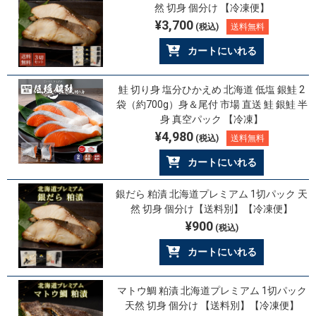
然 切身 個分け 【冷凍便】
¥3,700
(税込)
送料無料
カートにいれる
鮭 切り身 塩分ひかえめ 北海道 低塩 銀鮭 2
袋（約700g）身＆尾付 市場 直送 鮭 銀鮭 半
身 真空パック 【冷凍】
¥4,980
(税込)
送料無料
カートにいれる
銀だら 粕漬 北海道プレミアム 1切パック 天
然 切身 個分け【送料別】【冷凍便】
¥900
(税込)
カートにいれる
マトウ鯛 粕漬 北海道プレミアム 1切パック
天然 切身 個分け 【送料別】【冷凍便】