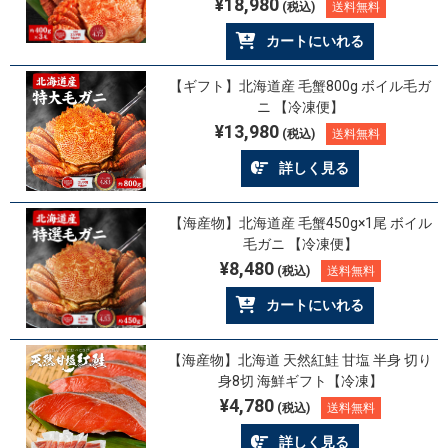
¥18,980
(税込)
送料無料
カートにいれる
【ギフト】北海道産 毛蟹800g ボイル毛ガ
ニ 【冷凍便】
¥13,980
(税込)
送料無料
詳しく見る
【海産物】北海道産 毛蟹450g×1尾 ボイル
毛ガニ 【冷凍便】
¥8,480
(税込)
送料無料
カートにいれる
【海産物】北海道 天然紅鮭 甘塩 半身 切り
身8切 海鮮ギフト【冷凍】
¥4,780
(税込)
送料無料
詳しく見る