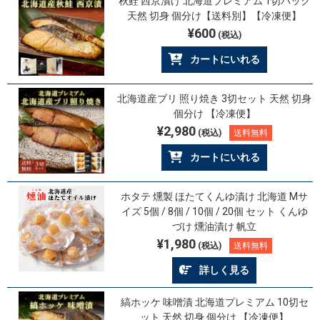
秋鮭 西京漬け 北海道プレミアム 1切パック
天然 切身 個分け【送料別】【冷凍便】
¥600
(税込)
カートにいれる
北海道産ブリ 照り焼き 3切セット 天然 切身
個分け 【冷凍便】
¥2,980
(税込)
送料無料
カートにいれる
ホタテ 燻製 ほたてくんゆ漬け 北海道 Mサ
イズ 5個 / 8個 / 10個 / 20個 セット くんゆ
づけ 燻油漬け 帆立
¥1,980
(税込)
送料無料
詳しく見る
縞ホッケ 味噌漬 北海道プレミアム 10切セ
ット 天然 切身 個分け 【冷凍便】