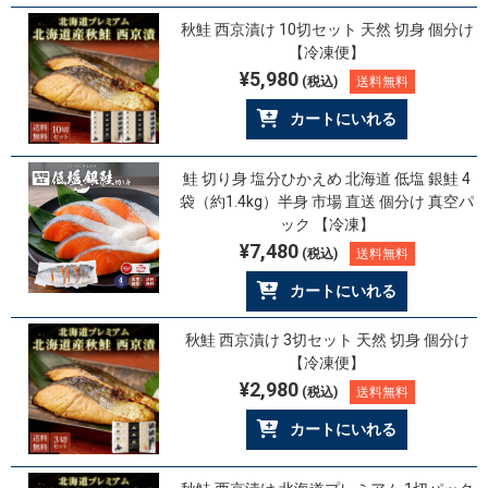
秋鮭 西京漬け 10切セット 天然 切身 個分け
【冷凍便】
¥5,980
(税込)
送料無料
カートにいれる
鮭 切り身 塩分ひかえめ 北海道 低塩 銀鮭 4
袋（約1.4kg）半身 市場 直送 個分け 真空パ
ック 【冷凍】
¥7,480
(税込)
送料無料
カートにいれる
秋鮭 西京漬け 3切セット 天然 切身 個分け
【冷凍便】
¥2,980
(税込)
送料無料
カートにいれる