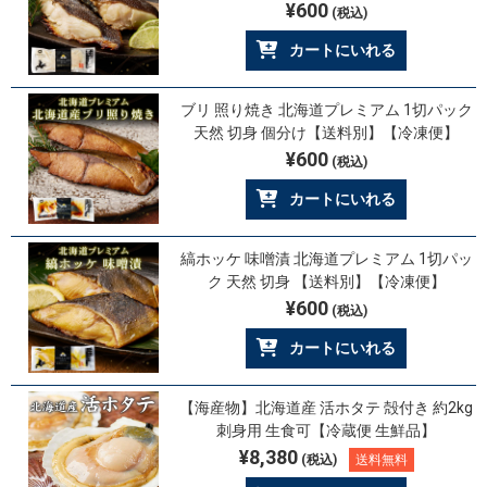
¥600
(税込)
カートにいれる
ブリ 照り焼き 北海道プレミアム 1切パック
天然 切身 個分け【送料別】【冷凍便】
¥600
(税込)
カートにいれる
縞ホッケ 味噌漬 北海道プレミアム 1切パッ
ク 天然 切身 【送料別】【冷凍便】
¥600
(税込)
カートにいれる
【海産物】北海道産 活ホタテ 殻付き 約2kg
刺身用 生食可【冷蔵便 生鮮品】
¥8,380
(税込)
送料無料