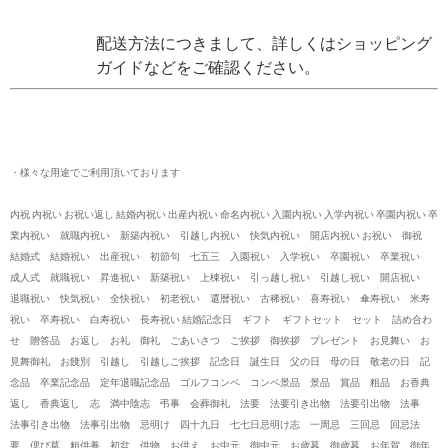
配送方法につきまして、詳しくはショッピング
ガイドなどをご確認ください。
・様々な用途でご利用頂いております
内祝 内祝い お祝い返し 結婚内祝い 出産内祝い 命名内祝い 入園内祝い 入学内祝い 卒園内祝い 卒
業内祝い 就職内祝い 新築内祝い 引越し内祝い 快気内祝い 開店内祝い お祝い 御祝
結婚式 結婚祝い 出産祝い 初節句 七五三 入園祝い 入学祝い 卒園祝い 卒業祝い
成人式 就職祝い 昇進祝い 新築祝い 上棟祝い 引っ越し祝い 引越し祝い 開店祝い
退職祝い 快気祝い 全快祝い 初老祝い 還暦祝い 古稀祝い 喜寿祝い 傘寿祝い 米寿
祝い 卒寿祝い 白寿祝い 長寿祝い 結婚記念日 ギフト ギフトセット セット 詰め合わ
せ 贈答品 お返し お礼 御礼 ごあいさつ ご挨拶 御挨拶 プレゼント お見舞い お
見舞御礼 お餞別 引越し 引越しご挨拶 記念日 誕生日 父の日 母の日 敬老の日 記
念品 卒業記念品 定年退職記念品 ゴルフコンペ コンペ景品 景品 賞品 粗品 お香典
返し 香典返し 志 満中陰志 弔事 会葬御礼 法要 法要引き出物 法要引出物 法事
法事引き出物 法事引出物 忌明け 四十九日 七七日忌明け志 一周忌 三回忌 回忌法
要 偲び草 粗供養 初盆 供物 お供え お中元 御中元 お歳暮 御歳暮 お年賀 御年