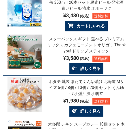
缶 350ｍｌx6本セット 網走ビール 発泡酒
青いビール 流氷 オホーツク
¥3,480
(税込)
送料無料
カートにいれる
スターバックス ギフト 選べる プレミアム
ミックス カフェモーメント オリガミ Thank
you! ドリップ スティック
¥3,580
(税込)
送料無料
詳しく見る
ホタテ 燻製 ほたてくんゆ漬け 北海道 Mサ
イズ 5個 / 8個 / 10個 / 20個 セット くんゆ
づけ 燻油漬け 帆立
¥1,980
(税込)
送料無料
詳しく見る
木多郎 チキン スープカレー 10個セット 木