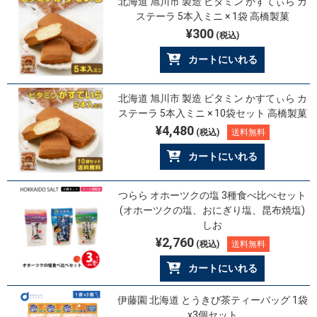
北海道 旭川市 製造 ビタミン かすてぃら カ
ステーラ 5本入ミニ × 1袋 高橋製菓
¥300
(税込)
カートにいれる
北海道 旭川市 製造 ビタミン かすてぃら カ
ステーラ 5本入ミニ × 10袋セット 高橋製菓
¥4,480
(税込)
送料無料
カートにいれる
つらら オホーツクの塩 3種食べ比べセット
(オホーツクの塩、おにぎり塩、昆布焼塩)
しお
¥2,760
(税込)
送料無料
カートにいれる
伊藤園 北海道 とうきび茶ティーバッグ 1袋
x3個セット