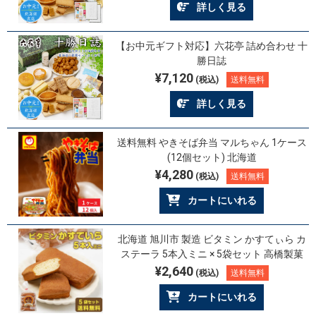
詳しく見る
【お中元ギフト対応】六花亭 詰め合わせ 十
勝日誌
¥7,120
(税込)
送料無料
詳しく見る
送料無料 やきそば弁当 マルちゃん 1ケース
(12個セット) 北海道
¥4,280
(税込)
送料無料
カートにいれる
北海道 旭川市 製造 ビタミン かすてぃら カ
ステーラ 5本入ミニ × 5袋セット 高橋製菓
¥2,640
(税込)
送料無料
カートにいれる