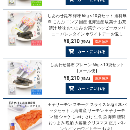
しあわせ昆布 梅味 65g × 10袋セット 送料無
料 こんぶ コンブ 国産 北海道産 駄菓子 お茶
請け 珍味 おつまみ お菓子 ハッピーカンパ
ニー バレンタイン ホワイトデー お返し
¥8,210
(税込)
送料無料
カートにいれる
しあわせ昆布 プレーン 65g × 10袋セット
【メール便】
¥8,210
(税込)
送料無料
カートにいれる
王子サーモン スモーク スライス 50g × 20パ
ックセット 北海道産 サーモン 王子サーモ
ン 鮭 シャケ しゃけ さけ 生食 魚 海鮮 燻製
おつまみ 晩酌 大容量 クリスマス 正月 バレ
ンタイン ホワイトデー お返し