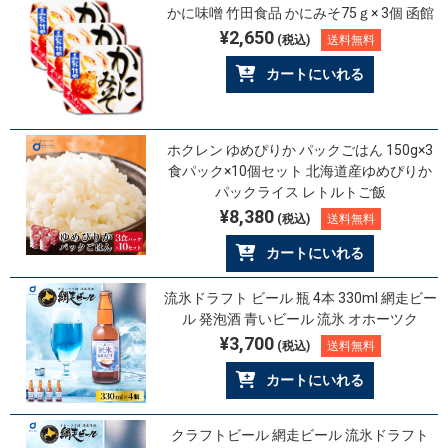
かに味噌 竹田食品 かにみそ75ｇ× 3個 函館
¥2,650
(税込)
送料無料
カートにいれる
ホクレン ゆめぴりか パックごはん 150g×3
食パック×10個セット 北海道産ゆめぴりか
パックライス レトルトご飯
¥8,380
(税込)
送料無料
カートにいれる
流氷ドラフト ビール 瓶 4本 330ml 網走ビー
ル 発泡酒 青いビール 流氷 オホーツク
¥3,700
(税込)
送料無料
カートにいれる
クラフトビール 網走ビール 流氷ドラフト