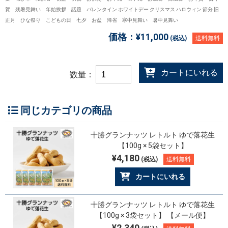
賀 残暑見舞い 年始挨拶 話題 バレンタイン ホワイトデー クリスマス ハロウィン 節分 旧
正月 ひな祭り こどもの日 七夕 お盆 帰省 寒中見舞い 暑中見舞い
価格：
¥11,000
(税込)
送料無料
カートにいれる
数量：
同じカテゴリの商品
十勝グランナッツ レトルト ゆで落花生
【100g × 5袋セット】
¥4,180
(税込)
送料無料
カートにいれる
十勝グランナッツ レトルト ゆで落花生
【100g × 3袋セット】 【メール便】
¥2,340