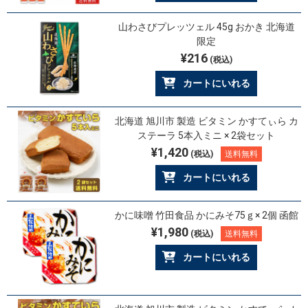
山わさびプレッツェル 45g おかき 北海道
限定
¥216
(税込)
カートにいれる
北海道 旭川市 製造 ビタミン かすてぃら カ
ステーラ 5本入ミニ × 2袋セット
¥1,420
(税込)
送料無料
カートにいれる
かに味噌 竹田食品 かにみそ75ｇ× 2個 函館
¥1,980
(税込)
送料無料
カートにいれる