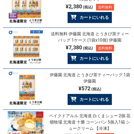
¥2,380
(税込)
送料無料
カートにいれる
送料無料 伊藤園 北海道 とうきび茶ティー
バッグ 1ケース (1袋x10個) 伊藤園
¥7,380
(税込)
送料無料
カートにいれる
伊藤園 北海道 とうきび茶ティーバッグ 1袋
伊藤園
¥572
(税込)
カートにいれる
ベイクドアルル 北海道 白くまシュー 2個 花
畑牧場 北海道 十勝 コーンパン 5個入1箱 シ
ュークリーム 【冷凍】