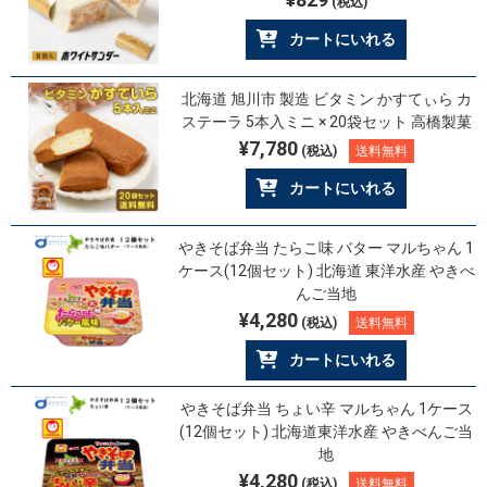
(税込)
カートにいれる
北海道 旭川市 製造 ビタミン かすてぃら カ
ステーラ 5本入ミニ × 20袋セット 高橋製菓
¥7,780
(税込)
送料無料
カートにいれる
やきそば弁当 たらこ味 バター マルちゃん 1
ケース(12個セット) 北海道 東洋水産 やきべ
んご当地
¥4,280
(税込)
送料無料
カートにいれる
やきそば弁当 ちょい辛 マルちゃん 1ケース
(12個セット) 北海道東洋水産 やきべんご当
地
¥4,280
(税込)
送料無料