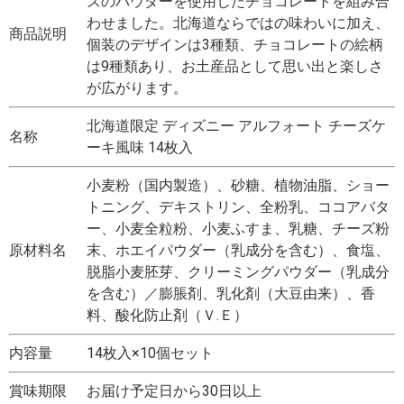
ズのパウダーを使用したチョコレートを組み合
わせました。北海道ならではの味わいに加え、
商品説明
個装のデザインは3種類、チョコレートの絵柄
は9種類あり、お土産品として思い出と楽しさ
が広がります。
北海道限定 ディズニー アルフォート チーズケ
名称
ーキ風味 14枚入
小麦粉（国内製造）、砂糖、植物油脂、ショー
トニング、デキストリン、全粉乳、ココアバタ
ー、小麦全粒粉、小麦ふすま、乳糖、チーズ粉
原材料名
末、ホエイパウダー（乳成分を含む）、食塩、
脱脂小麦胚芽、クリーミングパウダー（乳成分
を含む）／膨脹剤、乳化剤（大豆由来）、香
料、酸化防止剤（Ｖ.Ｅ）
内容量
14枚入×10個セット
賞味期限
お届け予定日から30日以上