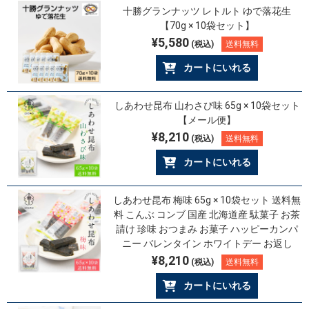
十勝グランナッツ レトルト ゆで落花生
【70g × 10袋セット】
¥5,580
(税込)
送料無料
カートにいれる
しあわせ昆布 山わさび味 65g × 10袋セット
【メール便】
¥8,210
(税込)
送料無料
カートにいれる
しあわせ昆布 梅味 65g × 10袋セット 送料無
料 こんぶ コンブ 国産 北海道産 駄菓子 お茶
請け 珍味 おつまみ お菓子 ハッピーカンパ
ニー バレンタイン ホワイトデー お返し
¥8,210
(税込)
送料無料
カートにいれる