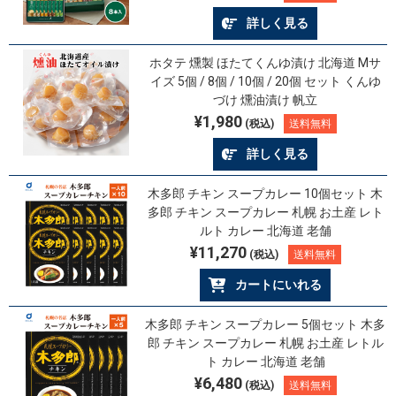
詳しく見る
ホタテ 燻製 ほたてくんゆ漬け 北海道 Mサ
イズ 5個 / 8個 / 10個 / 20個 セット くんゆ
づけ 燻油漬け 帆立
¥1,980
(税込)
送料無料
詳しく見る
木多郎 チキン スープカレー 10個セット 木
多郎 チキン スープカレー 札幌 お土産 レト
ルト カレー 北海道 老舗
¥11,270
(税込)
送料無料
カートにいれる
木多郎 チキン スープカレー 5個セット 木多
郎 チキン スープカレー 札幌 お土産 レトル
ト カレー 北海道 老舗
¥6,480
(税込)
送料無料