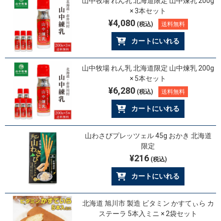
山中牧場 れん乳 北海道限定 山中煉乳 200g
× 3本セット
¥4,080
(税込)
送料無料
カートにいれる
山中牧場 れん乳 北海道限定 山中煉乳 200g
× 5本セット
¥6,280
(税込)
送料無料
カートにいれる
山わさびプレッツェル 45g おかき 北海道
限定
¥216
(税込)
カートにいれる
北海道 旭川市 製造 ビタミン かすてぃら カ
ステーラ 5本入ミニ × 2袋セット