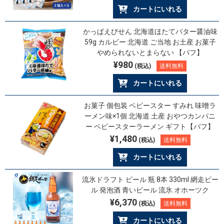
カートにいれる
かっぱえびせん 北海道ほたてバター醤油味
59g カルビー 北海道 ご当地 お土産 お菓子
やめられないとまらない 【パフ】
¥980
(税込)
送料無料
カートにいれる
お菓子 個包装 ベビースター すみれ 味噌ラ
ーメン味×1個 北海道 土産 おやつカンパニ
ー ベビースターラーメン ギフト【パフ】
¥1,480
(税込)
送料無料
カートにいれる
流氷ドラフト ビール 瓶 8本 330ml 網走ビー
ル 発泡酒 青いビール 流氷 オホーツク
¥6,370
(税込)
送料無料
カートにいれる