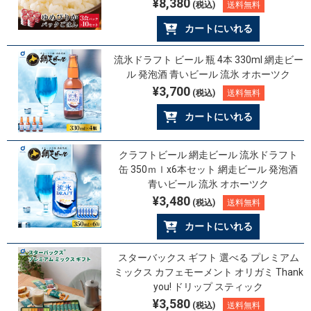
¥8,380
(税込)
送料無料
カートにいれる
流氷ドラフト ビール 瓶 4本 330ml 網走ビー
ル 発泡酒 青いビール 流氷 オホーツク
¥3,700
(税込)
送料無料
カートにいれる
クラフトビール 網走ビール 流氷ドラフト
缶 350ｍｌx6本セット 網走ビール 発泡酒
青いビール 流氷 オホーツク
¥3,480
(税込)
送料無料
カートにいれる
スターバックス ギフト 選べる プレミアム
ミックス カフェモーメント オリガミ Thank
you! ドリップ スティック
¥3,580
(税込)
送料無料