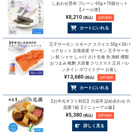
しあわせ昆布 プレーン 65g × 10袋セット
【メール便】
¥8,210
(税込)
送料無料
カートにいれる
王子サーモン スモーク スライス 50g × 20パ
ックセット 北海道産 サーモン 王子サーモ
ン 鮭 シャケ しゃけ さけ 生食 魚 海鮮 燻製
おつまみ 晩酌 大容量 クリスマス 正月 バレ
ンタイン ホワイトデー お返し
¥13,680
(税込)
送料無料
カートにいれる
【お中元ギフト対応】六花亭 詰め合わせ 六
花撰 1箱【リニューアル版】
¥5,380
(税込)
送料無料
詳しく見る