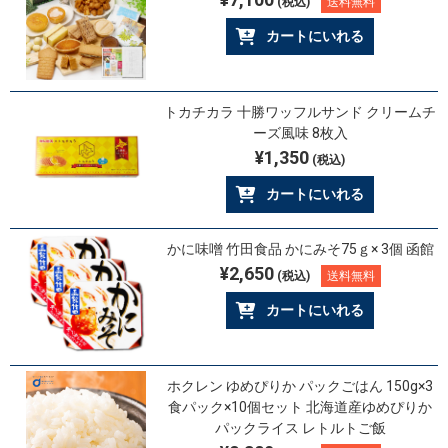
(税込)
送料無料
カートにいれる
トカチカラ 十勝ワッフルサンド クリームチ
ーズ風味 8枚入
¥1,350
(税込)
カートにいれる
かに味噌 竹田食品 かにみそ75ｇ× 3個 函館
¥2,650
(税込)
送料無料
カートにいれる
ホクレン ゆめぴりか パックごはん 150g×3
食パック×10個セット 北海道産ゆめぴりか
パックライス レトルトご飯