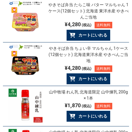
やきそば弁当 たらこ味 バター マルちゃん 1
ケース(12個セット) 北海道 東洋水産 やきべ
んご当地
¥4,280
(税込)
送料無料
カートにいれる
やきそば弁当 ちょい辛 マルちゃん 1ケース
(12個セット) 北海道東洋水産 やきべんご当
地
¥4,280
(税込)
送料無料
カートにいれる
山中牧場 れん乳 北海道限定 山中煉乳 200g
× 1本
¥1,870
(税込)
送料無料
カートにいれる