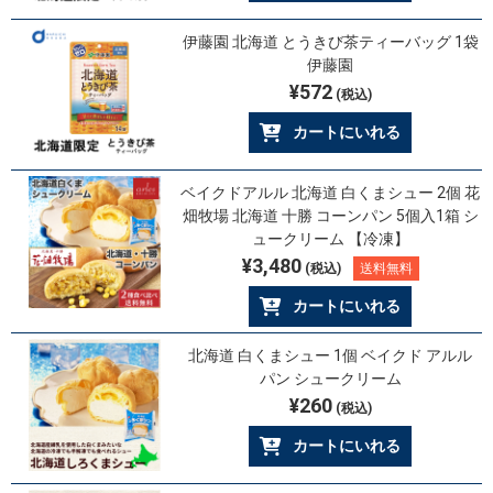
伊藤園 北海道 とうきび茶ティーバッグ 1袋
伊藤園
¥572
(税込)
カートにいれる
ベイクドアルル 北海道 白くまシュー 2個 花
畑牧場 北海道 十勝 コーンパン 5個入1箱 シ
ュークリーム 【冷凍】
¥3,480
(税込)
送料無料
カートにいれる
北海道 白くまシュー 1個 ベイクド アルル
パン シュークリーム
¥260
(税込)
カートにいれる