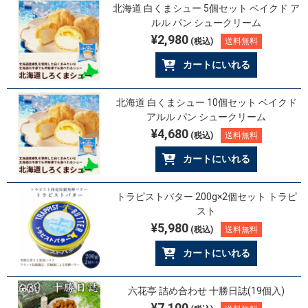
北海道 白くまシュー 5個セット ベイクド ア
ルル パン シュークリーム
¥2,980
(税込)
送料無料
カートにいれる
北海道 白くまシュー 10個セット ベイクド
アルル パン シュークリーム
¥4,680
(税込)
送料無料
カートにいれる
トラピストバター 200g×2個セット トラピ
スト
¥5,980
(税込)
送料無料
カートにいれる
六花亭 詰め合わせ 十勝日誌(19個入)
¥7,100