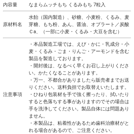
内容量
なまらムッチもち くるみもち 7粒入
水飴（国内製造）、砂糖、小麦粉、くるみ、麦
原材料名
芽糖、もち粉、あん、醤油、オブラート／炭酸
Ｃa、（一部に小麦・くるみ・大豆を含む）
・本品製造工場では、えび・かに・乳成分・小
麦・くるみ・ごま・りんご・アーモンドを含む
製品を製造しております。
・開封後は、なるべく早くお召し上がりくださ
い。かたくなることがあります。
・万一、不都合がありましたら販売者までお送
りください。送料負担でお取替えいたします。
注意事項
・ひねり包装材を手で強く擦ったり、拭いたり
すると色落ちする事がありますのでその場合は
手を洗浄してください。製品自体には問題あり
ません。
・本製品は、粘着性があるため歯科治療材がと
れる場合があるので、ご注意ください。