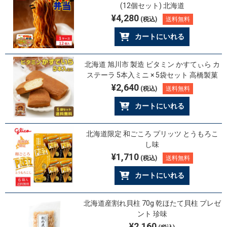
(12個セット) 北海道
¥4,280
(税込)
送料無料
カートにいれる
北海道 旭川市 製造 ビタミン かすてぃら カ
ステーラ 5本入ミニ × 5袋セット 高橋製菓
¥2,640
(税込)
送料無料
カートにいれる
北海道限定 和ごころ プリッツ とうもろこ
し味
¥1,710
(税込)
送料無料
カートにいれる
北海道産割れ貝柱 70g 乾ほたて貝柱 プレゼ
ント 珍味
¥2,160