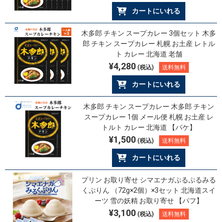
カートにいれる
木多郎 チキン スープカレー 3個セット 木多
郎 チキン スープカレー 札幌 お土産 レトル
ト カレー 北海道 老舗
¥4,280
(税込)
送料無料
カートにいれる
木多郎 チキン スープカレー 木多郎 チキン
スープカレー 1個 メール便 札幌 お土産 レ
トルト カレー 北海道 【パケ】
¥1,500
(税込)
送料無料
カートにいれる
プリン お取り寄せ シマエナガぷるぷるみる
くぷりん （72g×2個）×3セット 北海道スイ
ーツ 雪の妖精 お取り寄せ 【パフ】
¥3,100
(税込)
送料無料