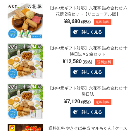
【お中元ギフト対応】六花亭 詰め合わせ 六
花撰 2箱セット【リニューアル版】
¥8,680
(税込)
送料無料
詳しく見る
【お中元ギフト対応】六花亭 詰め合わせ 十
勝日誌 ×２箱セット
¥12,580
(税込)
送料無料
詳しく見る
【お中元ギフト対応】六花亭 詰め合わせ 十
勝日誌
¥7,120
(税込)
送料無料
詳しく見る
送料無料 やきそば弁当 マルちゃん 1ケース