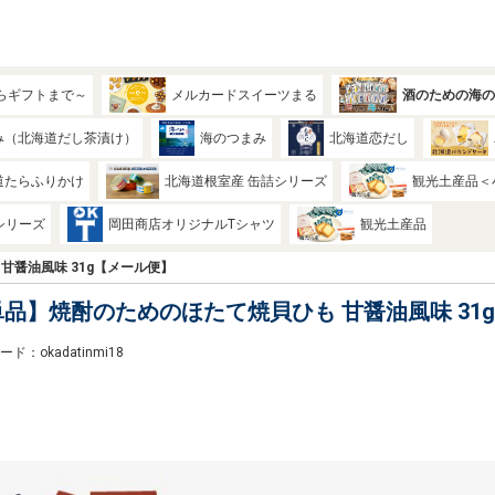
らギフトまで～
メルカードスイーツまる
酒のための海
み（北海道だし茶漬け）
海のつまみ
北海道恋だし
道たらふりかけ
北海道根室産 缶詰シリーズ
観光土産品＜
シリーズ
岡田商店オリジナルTシャツ
観光土産品
甘醤油風味 31g【メール便】
単品】焼酎のためのほたて焼貝ひも 甘醤油風味 31
ド：okadatinmi18