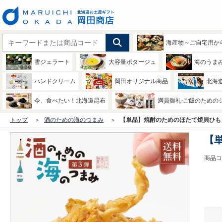
海産物～ご自宅用か
雪ジェラート
大容量ポタージュ
海のうま
ハンドクリーム
岡田オリジナル商品
北海
今、食べたい！北海道昆布
満員御礼-ご飯のための
トップ
酒のための海のつまみ
【単品】焼酎のためのほたて焼貝ひも 
【
商品コー