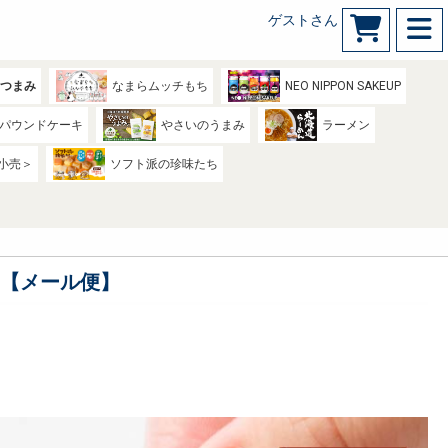
ゲストさん
のつまみ
なまらムッチもち
NEO NIPPON SAKEUP
パウンドケーキ
やさいのうまみ
ラーメン
小売＞
ソフト派の珍味たち
g【メール便】