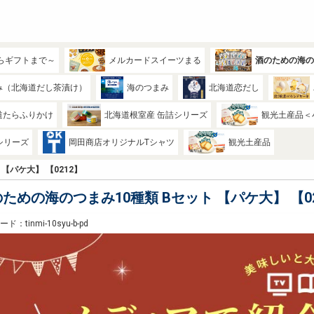
らギフトまで～
メルカードスイーツまる
酒のための海
み（北海道だし茶漬け）
海のつまみ
北海道恋だし
道たらふりかけ
北海道根室産 缶詰シリーズ
観光土産品＜
シリーズ
岡田商店オリジナルTシャツ
観光土産品
【パケ大】 【0212】
ための海のつまみ10種類 Bセット 【パケ大】 【02
ド：tinmi-10syu-b-pd