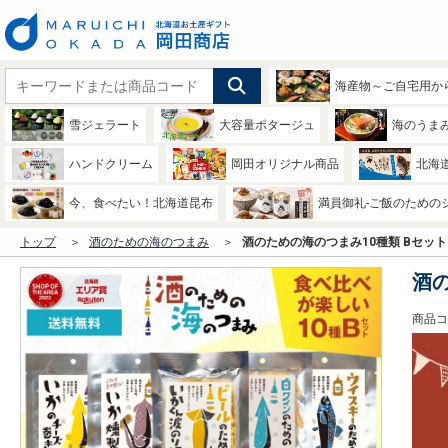
海産物～ご自宅用か
雪ジェラート
大容量ポタージュ
海のうま
ハンドクリーム
岡田オリジナル商品
北海
今、食べたい！北海道昆布
満員御礼-ご飯のための
トップ
酒のための海のつまみ
酒のための海のつまみ10種類 Bセット 
酒の
商品コー