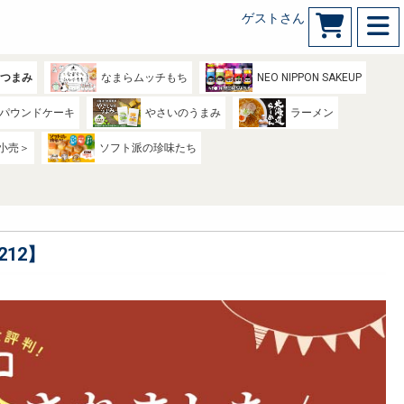
ゲストさん
のつまみ
なまらムッチもち
NEO NIPPON SAKEUP
パウンドケーキ
やさいのうまみ
ラーメン
小売＞
ソフト派の珍味たち
12】