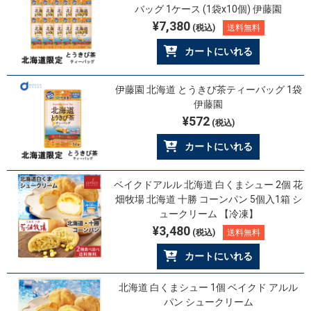
バッグ 1ケース (1袋x10個) 伊藤園
¥7,380
(税込)
送料無料
カートにいれる
伊藤園 北海道 とうきび茶ティーバッグ 1袋
伊藤園
¥572
(税込)
カートにいれる
ベイクドアルル 北海道 白くまシュー 2個 花
畑牧場 北海道 十勝 コーンパン 5個入1箱 シ
ュークリーム 【冷凍】
¥3,480
(税込)
送料無料
カートにいれる
北海道 白くまシュー 1個 ベイクド アルル
パン シュークリーム