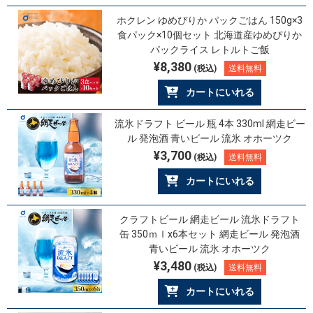
ホクレン ゆめぴりか パックごはん 150g×3
食パック×10個セット 北海道産ゆめぴりか
パックライス レトルトご飯
¥8,380
(税込)
送料無料
カートにいれる
流氷ドラフト ビール 瓶 4本 330ml 網走ビー
ル 発泡酒 青いビール 流氷 オホーツク
¥3,700
(税込)
送料無料
カートにいれる
クラフトビール 網走ビール 流氷ドラフト
缶 350ｍｌx6本セット 網走ビール 発泡酒
青いビール 流氷 オホーツク
¥3,480
(税込)
送料無料
カートにいれる