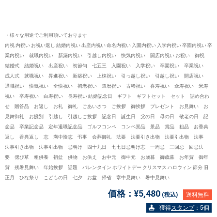
・様々な用途でご利用頂いております
内祝 内祝い お祝い返し 結婚内祝い 出産内祝い 命名内祝い 入園内祝い 入学内祝い 卒園内祝い 卒
業内祝い 就職内祝い 新築内祝い 引越し内祝い 快気内祝い 開店内祝い お祝い 御祝
結婚式 結婚祝い 出産祝い 初節句 七五三 入園祝い 入学祝い 卒園祝い 卒業祝い
成人式 就職祝い 昇進祝い 新築祝い 上棟祝い 引っ越し祝い 引越し祝い 開店祝い
退職祝い 快気祝い 全快祝い 初老祝い 還暦祝い 古稀祝い 喜寿祝い 傘寿祝い 米寿
祝い 卒寿祝い 白寿祝い 長寿祝い 結婚記念日 ギフト ギフトセット セット 詰め合わ
せ 贈答品 お返し お礼 御礼 ごあいさつ ご挨拶 御挨拶 プレゼント お見舞い お
見舞御礼 お餞別 引越し 引越しご挨拶 記念日 誕生日 父の日 母の日 敬老の日 記
念品 卒業記念品 定年退職記念品 ゴルフコンペ コンペ景品 景品 賞品 粗品 お香典
返し 香典返し 志 満中陰志 弔事 会葬御礼 法要 法要引き出物 法要引出物 法事
法事引き出物 法事引出物 忌明け 四十九日 七七日忌明け志 一周忌 三回忌 回忌法
要 偲び草 粗供養 初盆 供物 お供え お中元 御中元 お歳暮 御歳暮 お年賀 御年
賀 残暑見舞い 年始挨拶 話題 バレンタイン ホワイトデー クリスマス ハロウィン 節分 旧
正月 ひな祭り こどもの日 七夕 お盆 帰省 寒中見舞い 暑中見舞い
価格：
¥5,480
(税込)
送料無料
獲得
スタンプ
：5個