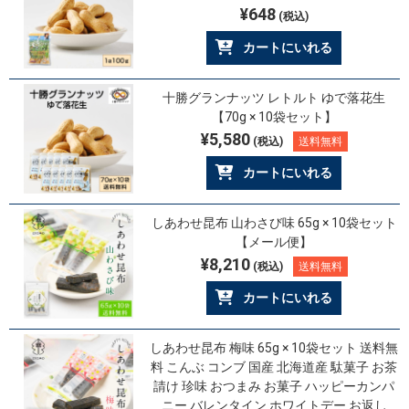
¥648
(税込)
カートにいれる
十勝グランナッツ レトルト ゆで落花生
【70g × 10袋セット】
¥5,580
(税込)
送料無料
カートにいれる
しあわせ昆布 山わさび味 65g × 10袋セット
【メール便】
¥8,210
(税込)
送料無料
カートにいれる
しあわせ昆布 梅味 65g × 10袋セット 送料無
料 こんぶ コンブ 国産 北海道産 駄菓子 お茶
請け 珍味 おつまみ お菓子 ハッピーカンパ
ニー バレンタイン ホワイトデー お返し