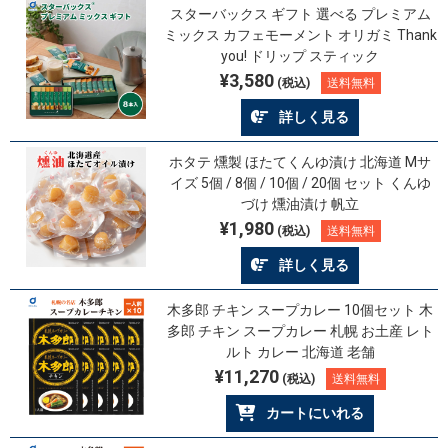
スターバックス ギフト 選べる プレミアム
ミックス カフェモーメント オリガミ Thank
you! ドリップ スティック
¥3,580
(税込)
送料無料
詳しく見る
ホタテ 燻製 ほたてくんゆ漬け 北海道 Mサ
イズ 5個 / 8個 / 10個 / 20個 セット くんゆ
づけ 燻油漬け 帆立
¥1,980
(税込)
送料無料
詳しく見る
木多郎 チキン スープカレー 10個セット 木
多郎 チキン スープカレー 札幌 お土産 レト
ルト カレー 北海道 老舗
¥11,270
(税込)
送料無料
カートにいれる