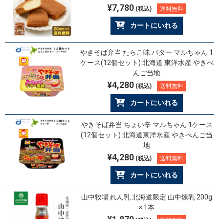
¥7,780
(税込)
送料無料
カートにいれる
やきそば弁当 たらこ味 バター マルちゃん 1
ケース(12個セット) 北海道 東洋水産 やきべ
んご当地
¥4,280
(税込)
送料無料
カートにいれる
やきそば弁当 ちょい辛 マルちゃん 1ケース
(12個セット) 北海道東洋水産 やきべんご当
地
¥4,280
(税込)
送料無料
カートにいれる
山中牧場 れん乳 北海道限定 山中煉乳 200g
× 1本