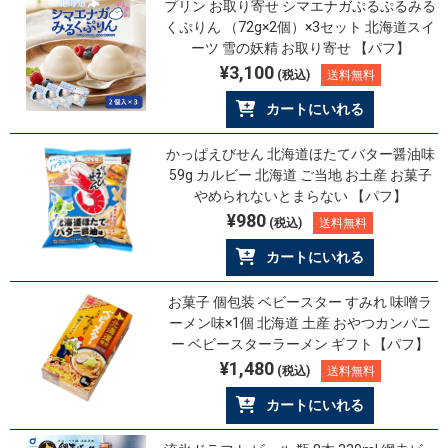
プリン お取り寄せ シマエナガぷるぷるみる
くぷりん （72g×2個）×3セット 北海道スイ
ーツ 雪の妖精 お取り寄せ 【パフ】
¥3,100
(税込)
送料無料
カートにいれる
かっぱえびせん 北海道ほたてバター醤油味
59g カルビー 北海道 ご当地 お土産 お菓子
やめられないとまらない 【パフ】
¥980
(税込)
送料無料
カートにいれる
お菓子 個包装 ベビースター すみれ 味噌ラ
ーメン味×1個 北海道 土産 おやつカンパニ
ー ベビースターラーメン ギフト【パフ】
¥1,480
(税込)
送料無料
カートにいれる