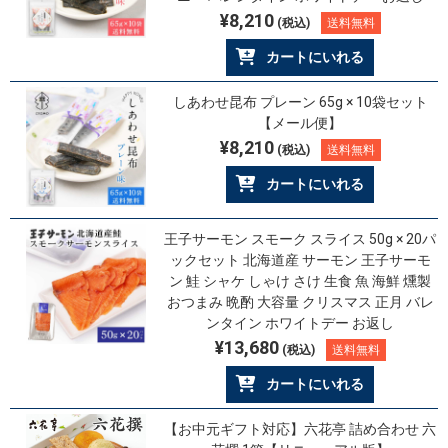
¥8,210
(税込)
送料無料
カートにいれる
しあわせ昆布 プレーン 65g × 10袋セット
【メール便】
¥8,210
(税込)
送料無料
カートにいれる
王子サーモン スモーク スライス 50g × 20パ
ックセット 北海道産 サーモン 王子サーモ
ン 鮭 シャケ しゃけ さけ 生食 魚 海鮮 燻製
おつまみ 晩酌 大容量 クリスマス 正月 バレ
ンタイン ホワイトデー お返し
¥13,680
(税込)
送料無料
カートにいれる
【お中元ギフト対応】六花亭 詰め合わせ 六