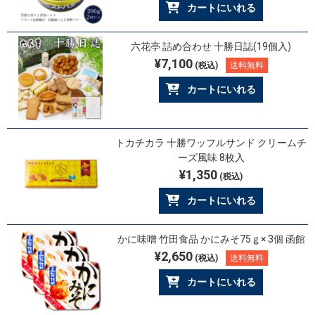
カートにいれる
六花亭 詰め合わせ 十勝日誌(19個入)
¥7,100
(税込)
送料無料
カートにいれる
トカチカラ 十勝ワッフルサンド クリームチ
ーズ風味 8枚入
¥1,350
(税込)
カートにいれる
かに味噌 竹田食品 かにみそ75ｇ× 3個 函館
¥2,650
(税込)
送料無料
カートにいれる