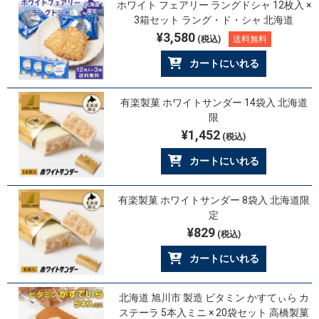
ホワイト フェアリー ラングドシャ 12枚入 ×
3箱セット ラング・ド・シャ 北海道
¥3,580
(税込)
送料無料
カートにいれる
有楽製菓 ホワイトサンダー 14袋入 北海道
限
¥1,452
(税込)
カートにいれる
有楽製菓 ホワイトサンダー 8袋入 北海道限
定
¥829
(税込)
カートにいれる
北海道 旭川市 製造 ビタミン かすてぃら カ
ステーラ 5本入ミニ × 20袋セット 高橋製菓