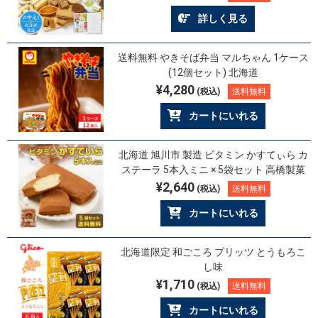
詳しく見る
送料無料 やきそば弁当 マルちゃん 1ケース
(12個セット) 北海道
¥4,280
(税込)
送料無料
カートにいれる
北海道 旭川市 製造 ビタミン かすてぃら カ
ステーラ 5本入ミニ × 5袋セット 高橋製菓
¥2,640
(税込)
送料無料
カートにいれる
北海道限定 和ごころ プリッツ とうもろこ
し味
¥1,710
(税込)
送料無料
カートにいれる