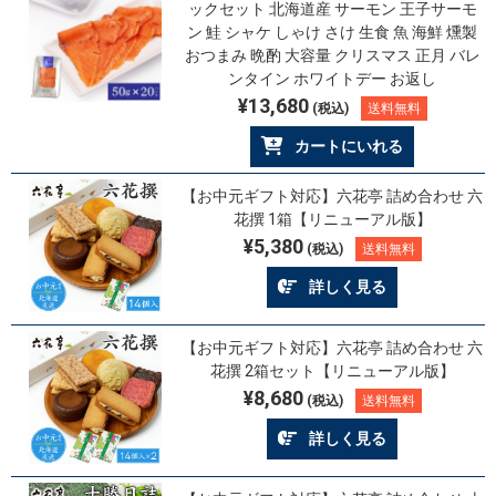
ックセット 北海道産 サーモン 王子サーモ
ン 鮭 シャケ しゃけ さけ 生食 魚 海鮮 燻製
おつまみ 晩酌 大容量 クリスマス 正月 バレ
ンタイン ホワイトデー お返し
¥13,680
(税込)
送料無料
カートにいれる
【お中元ギフト対応】六花亭 詰め合わせ 六
花撰 1箱【リニューアル版】
¥5,380
(税込)
送料無料
詳しく見る
【お中元ギフト対応】六花亭 詰め合わせ 六
花撰 2箱セット【リニューアル版】
¥8,680
(税込)
送料無料
詳しく見る