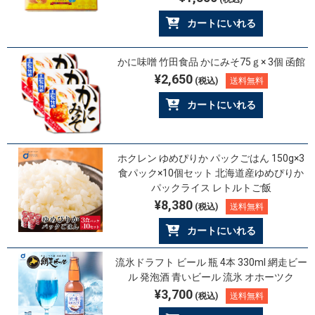
カートにいれる
かに味噌 竹田食品 かにみそ75ｇ× 3個 函館
¥2,650
(税込)
送料無料
カートにいれる
ホクレン ゆめぴりか パックごはん 150g×3
食パック×10個セット 北海道産ゆめぴりか
パックライス レトルトご飯
¥8,380
(税込)
送料無料
カートにいれる
流氷ドラフト ビール 瓶 4本 330ml 網走ビー
ル 発泡酒 青いビール 流氷 オホーツク
¥3,700
(税込)
送料無料