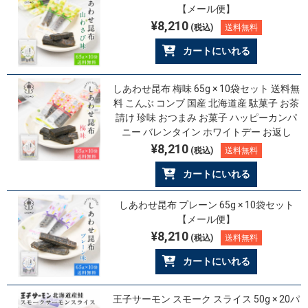
【メール便】
¥8,210
(税込)
送料無料
カートにいれる
しあわせ昆布 梅味 65g × 10袋セット 送料無
料 こんぶ コンブ 国産 北海道産 駄菓子 お茶
請け 珍味 おつまみ お菓子 ハッピーカンパ
ニー バレンタイン ホワイトデー お返し
¥8,210
(税込)
送料無料
カートにいれる
しあわせ昆布 プレーン 65g × 10袋セット
【メール便】
¥8,210
(税込)
送料無料
カートにいれる
王子サーモン スモーク スライス 50g × 20パ