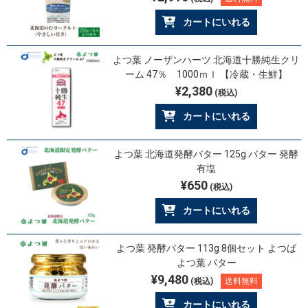
カートにいれる
よつ葉 ノーザンハーツ 北海道十勝純生クリ
ーム 47％ 1000ｍｌ 【冷蔵・生鮮】
¥2,380
(税込)
カートにいれる
よつ葉 北海道発酵バター 125g バター 発酵
有塩
¥650
(税込)
カートにいれる
よつ葉 発酵バター 113g 8個セット よつば
よつ葉 バター
¥9,480
(税込)
送料無料
カートにいれる