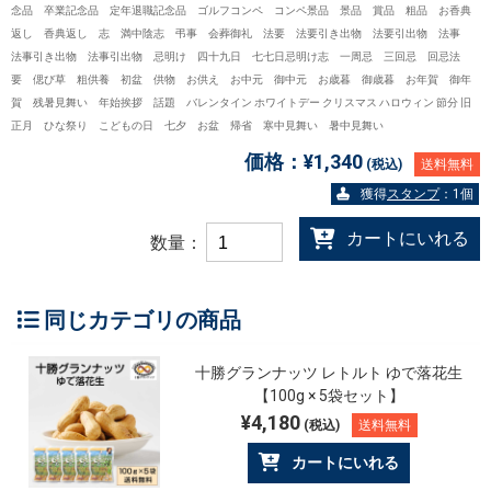
念品 卒業記念品 定年退職記念品 ゴルフコンペ コンペ景品 景品 賞品 粗品 お香典
返し 香典返し 志 満中陰志 弔事 会葬御礼 法要 法要引き出物 法要引出物 法事
法事引き出物 法事引出物 忌明け 四十九日 七七日忌明け志 一周忌 三回忌 回忌法
要 偲び草 粗供養 初盆 供物 お供え お中元 御中元 お歳暮 御歳暮 お年賀 御年
賀 残暑見舞い 年始挨拶 話題 バレンタイン ホワイトデー クリスマス ハロウィン 節分 旧
正月 ひな祭り こどもの日 七夕 お盆 帰省 寒中見舞い 暑中見舞い
価格：
¥1,340
(税込)
送料無料
獲得
スタンプ
：1個
カートにいれる
数量：
同じカテゴリの商品
十勝グランナッツ レトルト ゆで落花生
【100g × 5袋セット】
¥4,180
(税込)
送料無料
カートにいれる