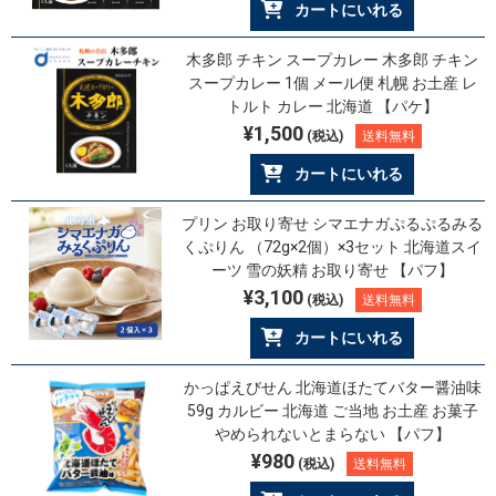
カートにいれる
木多郎 チキン スープカレー 木多郎 チキン
スープカレー 1個 メール便 札幌 お土産 レ
トルト カレー 北海道 【パケ】
¥1,500
(税込)
送料無料
カートにいれる
プリン お取り寄せ シマエナガぷるぷるみる
くぷりん （72g×2個）×3セット 北海道スイ
ーツ 雪の妖精 お取り寄せ 【パフ】
¥3,100
(税込)
送料無料
カートにいれる
かっぱえびせん 北海道ほたてバター醤油味
59g カルビー 北海道 ご当地 お土産 お菓子
やめられないとまらない 【パフ】
¥980
(税込)
送料無料