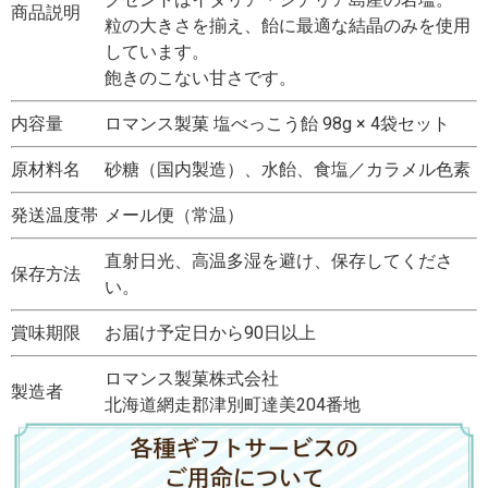
商品説明
粒の大きさを揃え、飴に最適な結晶のみを使用
しています。
飽きのこない甘さです。
内容量
ロマンス製菓 塩べっこう飴 98g × 4袋セット
原材料名
砂糖（国内製造）、水飴、食塩／カラメル色素
発送温度帯
メール便（常温）
直射日光、高温多湿を避け、保存してくださ
保存方法
い。
賞味期限
お届け予定日から90日以上
ロマンス製菓株式会社
製造者
北海道網走郡津別町達美204番地