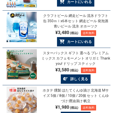
カートにいれる
クラフトビール 網走ビール 流氷ドラフト
缶 350ｍｌx6本セット 網走ビール 発泡酒
青いビール 流氷 オホーツク
¥3,480
(税込)
送料無料
カートにいれる
スターバックス ギフト 選べる プレミアム
ミックス カフェモーメント オリガミ Thank
you! ドリップ スティック
¥3,580
(税込)
送料無料
詳しく見る
ホタテ 燻製 ほたてくんゆ漬け 北海道 Mサ
イズ 5個 / 8個 / 10個 / 20個 セット くんゆ
づけ 燻油漬け 帆立
¥1,980
(税込)
送料無料