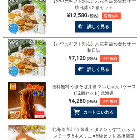
【お中元ギフト対応】六花亭 詰め合わせ 十
勝日誌 ×２箱セット
¥12,580
(税込)
送料無料
詳しく見る
【お中元ギフト対応】六花亭 詰め合わせ 十
勝日誌
¥7,120
(税込)
送料無料
詳しく見る
送料無料 やきそば弁当 マルちゃん 1ケース
(12個セット) 北海道
¥4,280
(税込)
送料無料
カートにいれる
北海道 旭川市 製造 ビタミン かすてぃら カ
ステーラ 5本入ミニ × 5袋セット 高橋製菓