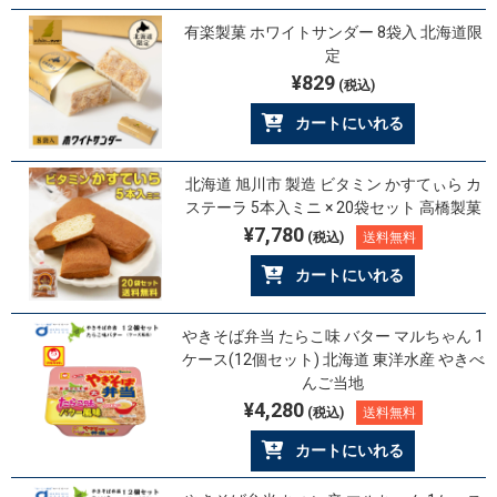
有楽製菓 ホワイトサンダー 8袋入 北海道限
定
¥829
(税込)
カートにいれる
北海道 旭川市 製造 ビタミン かすてぃら カ
ステーラ 5本入ミニ × 20袋セット 高橋製菓
¥7,780
(税込)
送料無料
カートにいれる
やきそば弁当 たらこ味 バター マルちゃん 1
ケース(12個セット) 北海道 東洋水産 やきべ
んご当地
¥4,280
(税込)
送料無料
カートにいれる