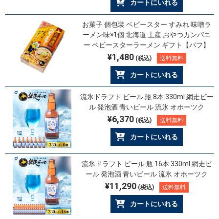
カートにいれる
お菓子 個包装 ベビースター すみれ 味噌ラ
ーメン味×1個 北海道 土産 おやつカンパニ
ー ベビースターラーメン ギフト【パフ】
¥1,480
(税込)
送料無料
カートにいれる
流氷ドラフト ビール 瓶 8本 330ml 網走ビー
ル 発泡酒 青いビール 流氷 オホーツク
¥6,370
(税込)
送料無料
カートにいれる
流氷ドラフト ビール 瓶 16本 330ml 網走ビ
ール 発泡酒 青いビール 流氷 オホーツク
¥11,290
(税込)
送料無料
カートにいれる