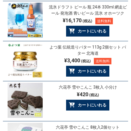
流氷ドラフト ビール 瓶 24本 330ml 網走ビ
ール 発泡酒 青いビール 流氷 オホーツク
¥16,170
(税込)
送料無料
カートにいれる
よつ葉 伝統造りバター 113g 2個セット バ
ター 北海道
¥3,400
(税込)
送料無料
カートにいれる
六花亭 雪やこんこ 3枚入 小分け
¥420
(税込)
カートにいれる
六花亭 雪やこんこ 8枚入2個セット