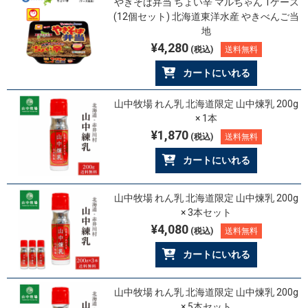
やきそば弁当 ちょい辛 マルちゃん 1ケース
(12個セット) 北海道東洋水産 やきべんご当
地
¥4,280
(税込)
送料無料
カートにいれる
山中牧場 れん乳 北海道限定 山中煉乳 200g
× 1本
¥1,870
(税込)
送料無料
カートにいれる
山中牧場 れん乳 北海道限定 山中煉乳 200g
× 3本セット
¥4,080
(税込)
送料無料
カートにいれる
山中牧場 れん乳 北海道限定 山中煉乳 200g
× 5本セット