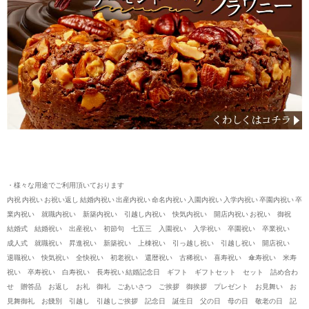
・様々な用途でご利用頂いております
内祝 内祝い お祝い返し 結婚内祝い 出産内祝い 命名内祝い 入園内祝い 入学内祝い 卒園内祝い 卒
業内祝い 就職内祝い 新築内祝い 引越し内祝い 快気内祝い 開店内祝い お祝い 御祝
結婚式 結婚祝い 出産祝い 初節句 七五三 入園祝い 入学祝い 卒園祝い 卒業祝い
成人式 就職祝い 昇進祝い 新築祝い 上棟祝い 引っ越し祝い 引越し祝い 開店祝い
退職祝い 快気祝い 全快祝い 初老祝い 還暦祝い 古稀祝い 喜寿祝い 傘寿祝い 米寿
祝い 卒寿祝い 白寿祝い 長寿祝い 結婚記念日 ギフト ギフトセット セット 詰め合わ
せ 贈答品 お返し お礼 御礼 ごあいさつ ご挨拶 御挨拶 プレゼント お見舞い お
見舞御礼 お餞別 引越し 引越しご挨拶 記念日 誕生日 父の日 母の日 敬老の日 記