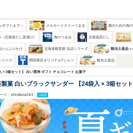
らギフトまで～
メルカードスイーツまる
酒のための海
み（北海道だし茶漬け）
海のつまみ
北海道恋だし
道たらふりかけ
北海道根室産 缶詰シリーズ
観光土産品＜
シリーズ
岡田商店オリジナルTシャツ
観光土産品
 × 3箱セット】 白い雷神 ギフト チョコレート お菓子
製菓 白いブラックサンダー 【24袋入 × 3箱セッ
ド：shirobura24-3
冷蔵便