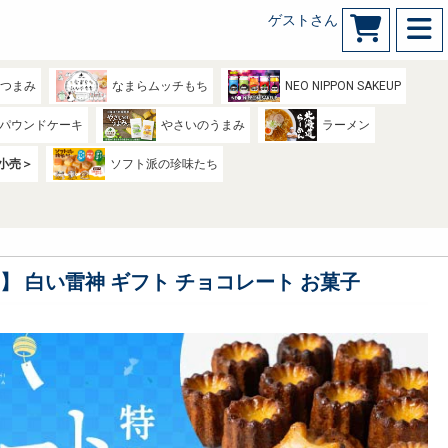
ゲストさん
のつまみ
なまらムッチもち
NEO NIPPON SAKEUP
パウンドケーキ
やさいのうまみ
ラーメン
小売＞
ソフト派の珍味たち
ト】 白い雷神 ギフト チョコレート お菓子