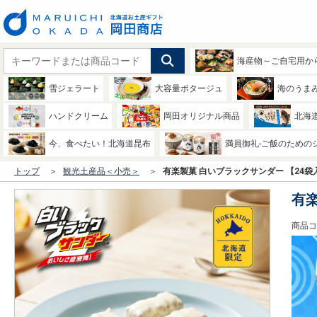
海産物～ご自宅用か
雪ジェラート
大容量ポタージュ
海のうま
ハンドクリーム
岡田オリジナル商品
北海
今、食べたい！北海道昆布
満員御礼-ご飯のための
トップ
観光土産品＜小売＞
有楽製菓 白いブラックサンダー 【24袋入
有楽
商品コー