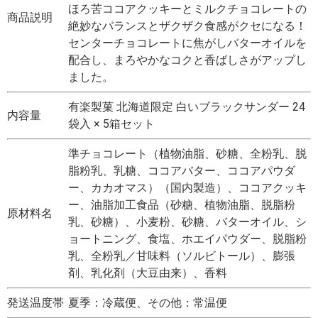
ほろ苦ココアクッキーとミルクチョコレートの
商品説明
絶妙なバランスとザクザク食感がクセになる！
センターチョコレートに焦がしバターオイルを
配合し、まろやかなコクと香ばしさがアップし
ました。
有楽製菓 北海道限定 白いブラックサンダー 24
内容量
袋入 × 5箱セット
準チョコレート（植物油脂、砂糖、全粉乳、脱
脂粉乳、乳糖、ココアバター、ココアパウダ
ー、カカオマス）（国内製造）、ココアクッキ
ー、油脂加工食品（砂糖、植物油脂、脱脂粉
原材料名
乳、砂糖）、小麦粉、砂糖、バターオイル、シ
ョートニング、食塩、ホエイパウダー、脱脂粉
乳、全粉乳／甘味料（ソルビトール）、膨張
剤、乳化剤（大豆由来）、香料
発送温度帯
夏季：冷蔵便、その他：常温便