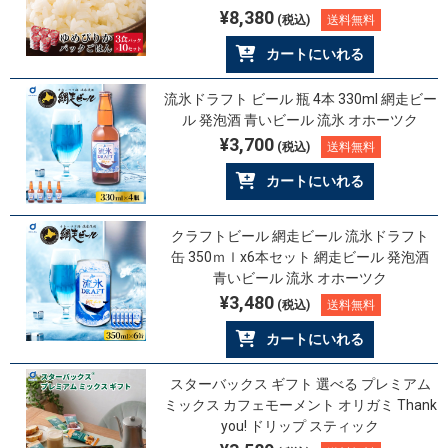
¥8,380
(税込)
送料無料
カートにいれる
流氷ドラフト ビール 瓶 4本 330ml 網走ビー
ル 発泡酒 青いビール 流氷 オホーツク
¥3,700
(税込)
送料無料
カートにいれる
クラフトビール 網走ビール 流氷ドラフト
缶 350ｍｌx6本セット 網走ビール 発泡酒
青いビール 流氷 オホーツク
¥3,480
(税込)
送料無料
カートにいれる
スターバックス ギフト 選べる プレミアム
ミックス カフェモーメント オリガミ Thank
you! ドリップ スティック