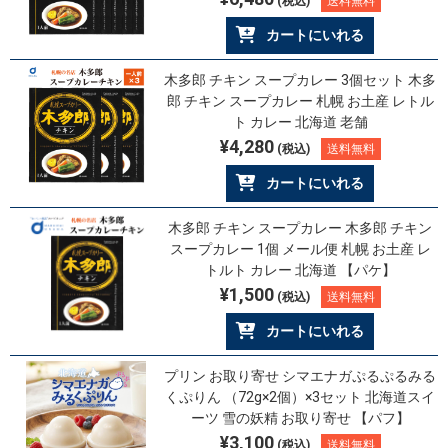
(税込)
送料無料
カートにいれる
木多郎 チキン スープカレー 3個セット 木多
郎 チキン スープカレー 札幌 お土産 レトル
ト カレー 北海道 老舗
¥4,280
(税込)
送料無料
カートにいれる
木多郎 チキン スープカレー 木多郎 チキン
スープカレー 1個 メール便 札幌 お土産 レ
トルト カレー 北海道 【パケ】
¥1,500
(税込)
送料無料
カートにいれる
プリン お取り寄せ シマエナガぷるぷるみる
くぷりん （72g×2個）×3セット 北海道スイ
ーツ 雪の妖精 お取り寄せ 【パフ】
¥3,100
(税込)
送料無料