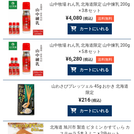
山中牧場 れん乳 北海道限定 山中煉乳 200g
× 3本セット
¥4,080
(税込)
送料無料
カートにいれる
山中牧場 れん乳 北海道限定 山中煉乳 200g
× 5本セット
¥6,280
(税込)
送料無料
カートにいれる
山わさびプレッツェル 45g おかき 北海道
限定
¥216
(税込)
カートにいれる
北海道 旭川市 製造 ビタミン かすてぃら カ
ステーラ 5本入ミニ × 2袋セット