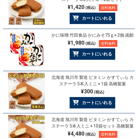
¥1,420
(税込)
送料無料
カートにいれる
かに味噌 竹田食品 かにみそ75ｇ× 2個 函館
¥1,980
(税込)
送料無料
カートにいれる
北海道 旭川市 製造 ビタミン かすてぃら カ
ステーラ 5本入ミニ × 1袋 高橋製菓
¥300
(税込)
カートにいれる
北海道 旭川市 製造 ビタミン かすてぃら カ
ステーラ 5本入ミニ × 10袋セット 高橋製菓
¥4,480
(税込)
送料無料