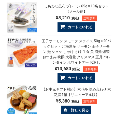
しあわせ昆布 プレーン 65g × 10袋セット
【メール便】
¥8,210
(税込)
送料無料
カートにいれる
王子サーモン スモーク スライス 50g × 20パ
ックセット 北海道産 サーモン 王子サーモ
ン 鮭 シャケ しゃけ さけ 生食 魚 海鮮 燻製
おつまみ 晩酌 大容量 クリスマス 正月 バレ
ンタイン ホワイトデー お返し
¥13,680
(税込)
送料無料
カートにいれる
【お中元ギフト対応】六花亭 詰め合わせ 六
花撰 1箱【リニューアル版】
¥5,380
(税込)
送料無料
詳しく見る