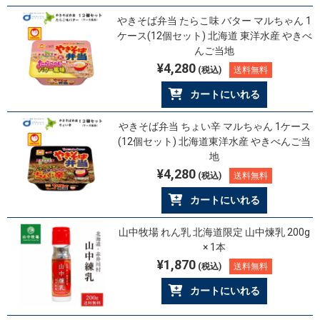
やきそば弁当 たらこ味 バター マルちゃん 1
ケース(12個セット) 北海道 東洋水産 やきべ
んご当地
¥4,280
(税込)
送料無料
カートにいれる
やきそば弁当 ちょい辛 マルちゃん 1ケース
(12個セット) 北海道東洋水産 やきべんご当
地
¥4,280
(税込)
送料無料
カートにいれる
山中牧場 れん乳 北海道限定 山中煉乳 200g
× 1本
¥1,870
(税込)
送料無料
カートにいれる