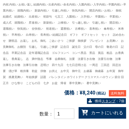
内祝 内祝い お祝い返し 結婚内祝い 出産内祝い 命名内祝い 入園内祝い 入学内祝い 卒園内祝い 卒
業内祝い 就職内祝い 新築内祝い 引越し内祝い 快気内祝い 開店内祝い お祝い 御祝
結婚式 結婚祝い 出産祝い 初節句 七五三 入園祝い 入学祝い 卒園祝い 卒業祝い
成人式 就職祝い 昇進祝い 新築祝い 上棟祝い 引っ越し祝い 引越し祝い 開店祝い
退職祝い 快気祝い 全快祝い 初老祝い 還暦祝い 古稀祝い 喜寿祝い 傘寿祝い 米寿
祝い 卒寿祝い 白寿祝い 長寿祝い 結婚記念日 ギフト ギフトセット セット 詰め合わ
せ 贈答品 お返し お礼 御礼 ごあいさつ ご挨拶 御挨拶 プレゼント お見舞い お
見舞御礼 お餞別 引越し 引越しご挨拶 記念日 誕生日 父の日 母の日 敬老の日 記
念品 卒業記念品 定年退職記念品 ゴルフコンペ コンペ景品 景品 賞品 粗品 お香典
返し 香典返し 志 満中陰志 弔事 会葬御礼 法要 法要引き出物 法要引出物 法事
法事引き出物 法事引出物 忌明け 四十九日 七七日忌明け志 一周忌 三回忌 回忌法
要 偲び草 粗供養 初盆 供物 お供え お中元 御中元 お歳暮 御歳暮 お年賀 御年
賀 残暑見舞い 年始挨拶 話題 バレンタイン ホワイトデー クリスマス ハロウィン 節分 旧
正月 ひな祭り こどもの日 七夕 お盆 帰省 寒中見舞い 暑中見舞い
価格：
¥8,240
(税込)
送料無料
獲得
スタンプ
：7個
カートにいれる
数量：