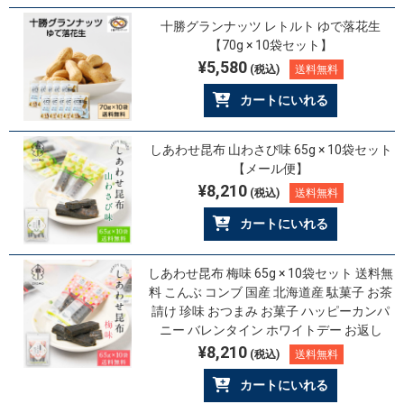
十勝グランナッツ レトルト ゆで落花生
【70g × 10袋セット】
¥5,580
(税込)
送料無料
カートにいれる
しあわせ昆布 山わさび味 65g × 10袋セット
【メール便】
¥8,210
(税込)
送料無料
カートにいれる
しあわせ昆布 梅味 65g × 10袋セット 送料無
料 こんぶ コンブ 国産 北海道産 駄菓子 お茶
請け 珍味 おつまみ お菓子 ハッピーカンパ
ニー バレンタイン ホワイトデー お返し
¥8,210
(税込)
送料無料
カートにいれる