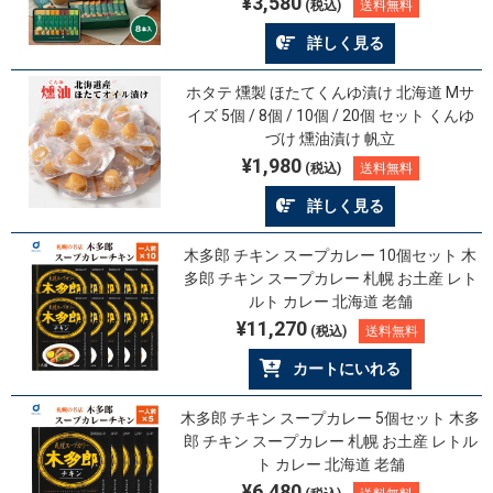
¥3,580
(税込)
送料無料
詳しく見る
ホタテ 燻製 ほたてくんゆ漬け 北海道 Mサ
イズ 5個 / 8個 / 10個 / 20個 セット くんゆ
づけ 燻油漬け 帆立
¥1,980
(税込)
送料無料
詳しく見る
木多郎 チキン スープカレー 10個セット 木
多郎 チキン スープカレー 札幌 お土産 レト
ルト カレー 北海道 老舗
¥11,270
(税込)
送料無料
カートにいれる
木多郎 チキン スープカレー 5個セット 木多
郎 チキン スープカレー 札幌 お土産 レトル
ト カレー 北海道 老舗
¥6,480