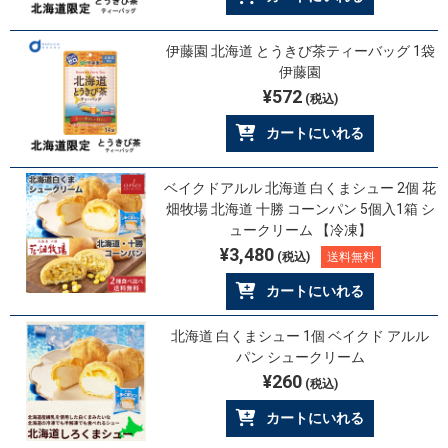
伊藤園 北海道 とうきび茶ティーバッグ 1袋
伊藤園
¥572
(税込)
カートにいれる
ベイクドアルル 北海道 白くまシュー 2個 花
畑牧場 北海道 十勝 コーンパン 5個入1箱 シ
ュークリーム 【冷凍】
¥3,480
(税込)
送料無料
カートにいれる
北海道 白くまシュー 1個 ベイクド アルル
パン シュークリーム
¥260
(税込)
カートにいれる