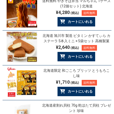
送料無料 やきそば弁当 マルちゃん 1ケース
(12個セット) 北海道
¥4,280
(税込)
送料無料
カートにいれる
北海道 旭川市 製造 ビタミン かすてぃら カ
ステーラ 5本入ミニ × 5袋セット 高橋製菓
¥2,640
(税込)
送料無料
カートにいれる
北海道限定 和ごころ プリッツ とうもろこ
し味
¥1,710
(税込)
送料無料
カートにいれる
北海道産割れ貝柱 70g 乾ほたて貝柱 プレゼ
ント 珍味