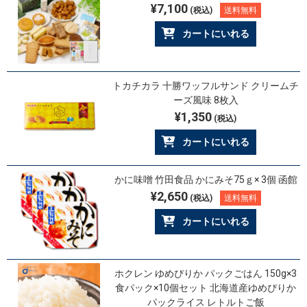
¥7,100
(税込)
送料無料
カートにいれる
トカチカラ 十勝ワッフルサンド クリームチ
ーズ風味 8枚入
¥1,350
(税込)
カートにいれる
かに味噌 竹田食品 かにみそ75ｇ× 3個 函館
¥2,650
(税込)
送料無料
カートにいれる
ホクレン ゆめぴりか パックごはん 150g×3
食パック×10個セット 北海道産ゆめぴりか
パックライス レトルトご飯