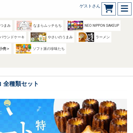
ゲストさん
のつまみ
なまらムッチもち
NEO NIPPON SAKEUP
パウンドケーキ
やさいのうまみ
ラーメン
小売＞
ソフト派の珍味たち
コ 全種類セット