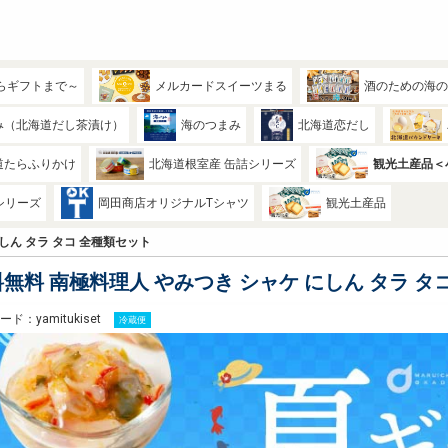
らギフトまで～
メルカードスイーツまる
酒のための海
み（北海道だし茶漬け）
海のつまみ
北海道恋だし
道たらふりかけ
北海道根室産 缶詰シリーズ
観光土産品＜
シリーズ
岡田商店オリジナルTシャツ
観光土産品
しん タラ タコ 全種類セット
無料 南極料理人 やみつき シャケ にしん タラ タ
ド：yamitukiset
冷蔵便