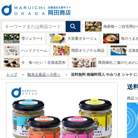
海産物～ご自宅用か
雪ジェラート
大容量ポタージュ
海のうま
ハンドクリーム
岡田オリジナル商品
北海
今、食べたい！北海道昆布
満員御礼-ご飯のための
トップ
観光土産品＜小売＞
送料無料 南極料理人 やみつき シャケ に
送料
商品コー