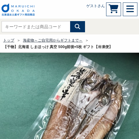
ゲストさん
トップ
海産物～ご自宅用からギフトまで～
【干物】北海道 しまほっけ 真空 500g前後×5枚 ギフト【冷凍便】