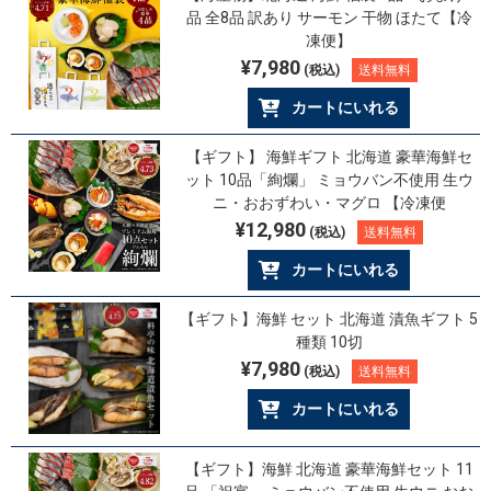
品 全8品 訳あり サーモン 干物 ほたて【冷
凍便】
¥7,980
(税込)
送料無料
カートにいれる
【ギフト】 海鮮ギフト 北海道 豪華海鮮セ
ット 10品「絢爛」 ミョウバン不使用 生ウ
ニ・おおずわい・マグロ 【冷凍便
¥12,980
(税込)
送料無料
カートにいれる
【ギフト】海鮮 セット 北海道 漬魚ギフト 5
種類 10切
¥7,980
(税込)
送料無料
カートにいれる
【ギフト】海鮮 北海道 豪華海鮮セット 11