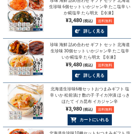
珍味 海鮮 詰め合わせ ギフト セット 北海道
生珍味 6個セット いかジャン辛 たこ塩辛 い
か糀塩辛 たら明太 【冷凍】
¥3,480
(税込)
送料無料
詳しく見る
珍味 海鮮 詰め合わせ ギフト セット 北海道
生珍味 30個セット いかジャン辛 たこ塩辛
いか糀塩辛 たら明太 【冷凍】
¥9,480
(税込)
送料無料
詳しく見る
北海道生珍味6種セットおつまみギフト 塩
辛 いか 松前漬け 数の子 子イカ沖漬 ほっき
ほたて イカ昆布 イカジャン辛
¥3,980
(税込)
送料無料
カートにいれる
北海道生珍味10種セットおつまみギフト 塩