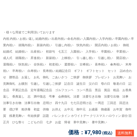
・様々な用途でご利用頂いております
内祝 内祝い お祝い返し 結婚内祝い 出産内祝い 命名内祝い 入園内祝い 入学内祝い 卒園内祝い 卒
業内祝い 就職内祝い 新築内祝い 引越し内祝い 快気内祝い 開店内祝い お祝い 御祝
結婚式 結婚祝い 出産祝い 初節句 七五三 入園祝い 入学祝い 卒園祝い 卒業祝い
成人式 就職祝い 昇進祝い 新築祝い 上棟祝い 引っ越し祝い 引越し祝い 開店祝い
退職祝い 快気祝い 全快祝い 初老祝い 還暦祝い 古稀祝い 喜寿祝い 傘寿祝い 米寿
祝い 卒寿祝い 白寿祝い 長寿祝い 結婚記念日 ギフト ギフトセット セット 詰め合わ
せ 贈答品 お返し お礼 御礼 ごあいさつ ご挨拶 御挨拶 プレゼント お見舞い お
見舞御礼 お餞別 引越し 引越しご挨拶 記念日 誕生日 父の日 母の日 敬老の日 記
念品 卒業記念品 定年退職記念品 ゴルフコンペ コンペ景品 景品 賞品 粗品 お香典
返し 香典返し 志 満中陰志 弔事 会葬御礼 法要 法要引き出物 法要引出物 法事
法事引き出物 法事引出物 忌明け 四十九日 七七日忌明け志 一周忌 三回忌 回忌法
要 偲び草 粗供養 初盆 供物 お供え お中元 御中元 お歳暮 御歳暮 お年賀 御年
賀 残暑見舞い 年始挨拶 話題 バレンタイン ホワイトデー クリスマス ハロウィン 節分 旧
正月 ひな祭り こどもの日 七夕 お盆 帰省 寒中見舞い 暑中見舞い
価格：
¥7,980
(税込)
送料無料