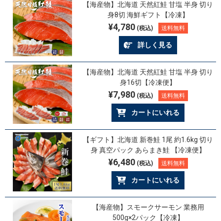
【海産物】北海道 天然紅鮭 甘塩 半身 切り
身8切 海鮮ギフト【冷凍】
¥4,780
(税込)
送料無料
詳しく見る
【海産物】北海道 天然紅鮭 甘塩 半身 切り
身16切【冷凍便】
¥7,980
(税込)
送料無料
カートにいれる
【ギフト】北海道 新巻鮭 1尾 約1.6kg 切り
身 真空パック あらまき鮭 【冷凍便】
¥6,480
(税込)
送料無料
カートにいれる
【海産物】スモークサーモン 業務用
500g×2パック【冷凍】