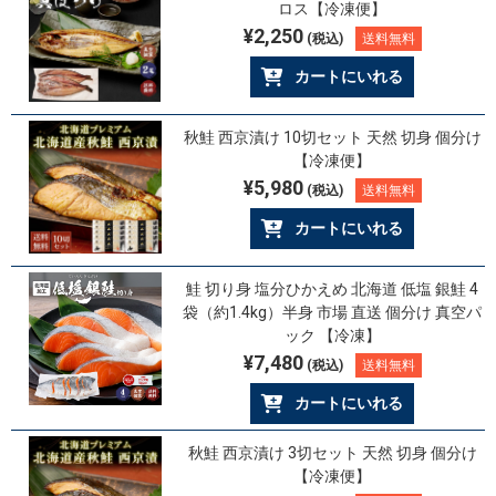
ロス【冷凍便】
¥2,250
(税込)
送料無料
カートにいれる
秋鮭 西京漬け 10切セット 天然 切身 個分け
【冷凍便】
¥5,980
(税込)
送料無料
カートにいれる
鮭 切り身 塩分ひかえめ 北海道 低塩 銀鮭 4
袋（約1.4kg）半身 市場 直送 個分け 真空パ
ック 【冷凍】
¥7,480
(税込)
送料無料
カートにいれる
秋鮭 西京漬け 3切セット 天然 切身 個分け
【冷凍便】