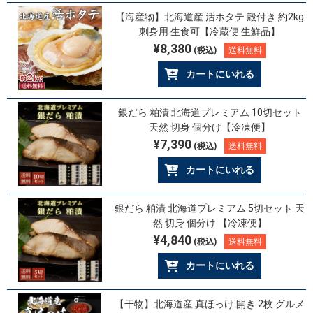
【海産物】北海道産 活ホタテ 殻付き 約2kg
刺身用 生食可【冷蔵便 生鮮品】
¥8,380
(税込)
送料無料
カートにいれる
銀だら 粕漬 北海道プレミアム 10切セット
天然 切身 個分け【冷凍便】
¥7,390
(税込)
送料無料
カートにいれる
銀だら 粕漬 北海道プレミアム 5切セット 天
然 切身 個分け 【冷凍便】
¥4,840
(税込)
送料無料
カートにいれる
【干物】北海道産 真ほっけ 開き 2枚 グルメ