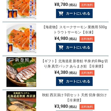
¥8,780
(税込)
送料無料
カートにいれる
【海産物】スモークサーモン 業務用 500g
トラウトサーモン【冷凍】
¥4,980
(税込)
送料無料
カートにいれる
【ギフト】北海道産 新巻鮭 半身 約0.8kg 切
り身 真空パック あらまき鮭 【冷凍便】
¥4,380
(税込)
送料無料
カートにいれる
秋鮭 西京漬け 5切セット 天然 切身 個分け
【冷凍便】
¥3,980
(税込)
送料無料