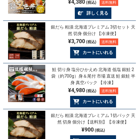
¥4,380
(税込)
送料無料
詳しく見る
銀だら 粕漬 北海道プレミアム 3切セット 天
然 切身 個分け 【冷凍便】
¥3,700
(税込)
送料無料
カートにいれる
鮭 切り身 塩分ひかえめ 北海道 低塩 銀鮭 2
袋（約700g）身＆尾付 市場 直送 鮭 銀鮭 半
身 真空パック 【冷凍】
¥4,980
(税込)
送料無料
カートにいれる
銀だら 粕漬 北海道プレミアム 1切パック 天
然 切身 個分け【送料別】【冷凍便】
¥900
(税込)