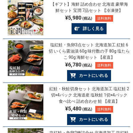
【ギフト】海鮮 詰め合わせ 北海道 豪華海
鮮セット 宝潤 7品セット 【冷凍便】
¥5,980
(税込)
送料無料
詳しく見る
塩紅鮭・魚卵3点セット 北海道加工 紅鮭 6
切 いくら醤油漬 60g 味付数の子 80g 塩たら
こ 90g 海鮮セット 【産直】
¥6,780
(税込)
送料無料
カートにいれる
紅鮭・秋鮭切身セット 北海道加工 塩紅鮭 2
切×4パック 北海道産 塩秋鮭 1切×4パック
食べ比べ 詰め合わせ 鮭 【産直】
¥5,480
(税込)
送料無料
カートにいれる
塩紅鮭・魚卵2種詰合せ 北海道加工 塩紅鮭