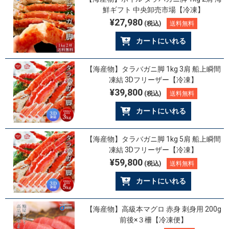
鮮ギフト 中央卸売市場【冷凍】
¥27,980
(税込)
送料無料
カートにいれる
【海産物】タラバガニ脚 1kg 3肩 船上瞬間
凍結 3Dフリーザー【冷凍】
¥39,800
(税込)
送料無料
カートにいれる
【海産物】タラバガニ脚 1kg 5肩 船上瞬間
凍結 3Dフリーザー【冷凍】
¥59,800
(税込)
送料無料
カートにいれる
【海産物】高級本マグロ 赤身 刺身用 200g
前後×３柵【冷凍便】