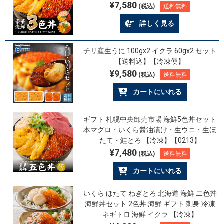
¥7,580
(税込)
送料無料
詳しく見る
チリ産生うに 100gx2 イクラ 60gx2 セット
【送料込】【冷凍便】
¥9,580
(税込)
送料無料
カートにいれる
ギフト 札幌中央卸売市場 海鮮5色丼セット
本マグロ・いくら醤油漬け・生ウニ・生ほ
たて・鮭とろ 【冷凍】【0213】
¥7,480
(税込)
送料無料
カートにいれる
いくら ほたて ねぎとろ 北海道 海鮮 二色丼
海鮮丼セット 2色丼 海鮮 ギフト 刺身 冷凍
ネギトロ 海鮮 イクラ 【冷凍】