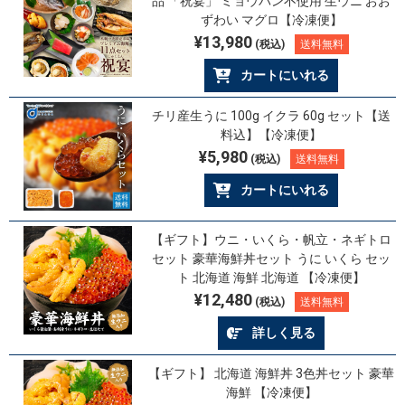
品 「祝宴」 ミョウバン不使用 生ウニ おお
ずわい マグロ【冷凍便】
¥13,980
(税込)
送料無料
カートにいれる
チリ産生うに 100g イクラ 60g セット【送
料込】【冷凍便】
¥5,980
(税込)
送料無料
カートにいれる
【ギフト】ウニ・いくら・帆立・ネギトロ
セット 豪華海鮮丼セット うに いくら セッ
ト 北海道 海鮮 北海道 【冷凍便】
¥12,480
(税込)
送料無料
詳しく見る
【ギフト】 北海道 海鮮丼 3色丼セット 豪華
海鮮 【冷凍便】