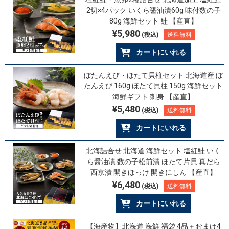
2切×4パック いくら醤油漬60g 味付数の子
80g 海鮮セット 鮭 【産直】
¥5,980
(税込)
送料無料
カートにいれる
ぼたんえび・ほたて貝柱セット 北海道産 ぼ
たんえび 160g ほたて貝柱 150g 海鮮セット
海鮮ギフト 刺身 【産直】
¥5,480
(税込)
送料無料
カートにいれる
北海詰合せ 北海道 海鮮セット 塩紅鮭 いく
ら醤油漬 数の子松前漬 ほたて片貝 真だら
西京漬 開きほっけ 開きにしん 【産直】
¥6,480
(税込)
送料無料
カートにいれる
【海産物】北海道 海鮮 福袋 4品＋おまけ4