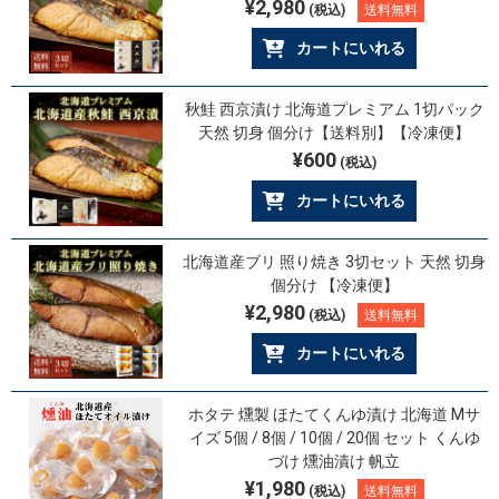
¥2,980
(税込)
送料無料
カートにいれる
秋鮭 西京漬け 北海道プレミアム 1切パック
天然 切身 個分け【送料別】【冷凍便】
¥600
(税込)
カートにいれる
北海道産ブリ 照り焼き 3切セット 天然 切身
個分け 【冷凍便】
¥2,980
(税込)
送料無料
カートにいれる
ホタテ 燻製 ほたてくんゆ漬け 北海道 Mサ
イズ 5個 / 8個 / 10個 / 20個 セット くんゆ
づけ 燻油漬け 帆立
¥1,980
(税込)
送料無料